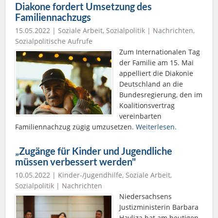
Diakone fordert Umsetzung des
Familiennachzugs
15.05.2022 |
Soziale Arbeit
,
Sozialpolitik
|
Nachrichten
,
Sozialpolitische Aufrufe
Zum Internationalen Tag
der Familie am 15. Mai
appelliert die Diakonie
Deutschland an die
Bundesregierung, den im
Koalitionsvertrag
vereinbarten
Familiennachzug zügig umzusetzen.
Weiterlesen.
„Zugänge für Kinder und Jugendliche
müssen verbessert werden"
10.05.2022 |
Kinder-/Jugendhilfe
,
Soziale Arbeit
,
Sozialpolitik
|
Nachrichten
Niedersachsens
Justizministerin Barbara
Havliza hat am heutigen