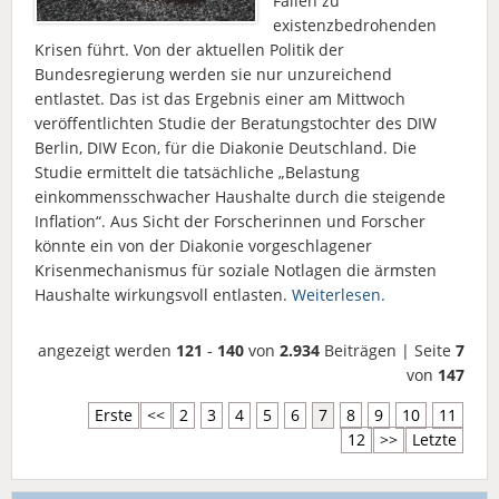
Fällen zu
existenzbedrohenden
Krisen führt. Von der aktuellen Politik der
Bundesregierung werden sie nur unzureichend
entlastet. Das ist das Ergebnis einer am Mittwoch
veröffentlichten Studie der Beratungstochter des DIW
Berlin, DIW Econ, für die Diakonie Deutschland. Die
Studie ermittelt die tatsächliche „Belastung
einkommensschwacher Haushalte durch die steigende
Inflation“. Aus Sicht der Forscherinnen und Forscher
könnte ein von der Diakonie vorgeschlagener
Krisenmechanismus für soziale Notlagen die ärmsten
Haushalte wirkungsvoll entlasten.
Weiterlesen.
angezeigt werden
121
-
140
von
2.934
Beiträgen | Seite
7
von
147
Erste
<<
2
3
4
5
6
7
8
9
10
11
12
>>
Letzte