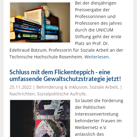
Bei der diesjährigen
Preisvergabe der
Professorinnen und
Professoren des Jahres
durch die UNICUM
Stiftung geht der erste
Platz an Prof. Dr.
Edeltraud Botzum, Professorin für Soziale Arbeit an der
Technische Hochschule Rosenheim.
Weiterlesen.
Schluss mit dem Flickenteppich - eine
umfassende Gewaltschutzstrategie jetzt!
25.11.2022 |
Behinderung & Inklusion
,
Soziale Arbeit
, |
Nachrichten
,
Sozialpolitische Aufrufe
,
So lautet die Forderung
der Politischen
Interessenvertretung
behinderter Frauen im
Weibernetz e.V.
anlässlich des