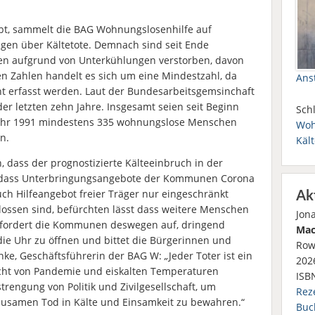
k gibt, sammelt die BAG Wohnungslosenhilfe auf
gen über Kältetote. Demnach sind seit Ende
n aufgrund von Unterkühlungen verstorben, davon
n Zahlen handelt es sich um eine Mindestzahl, da
Ans
cht erfasst werden. Laut der Bundesarbeitsgemsinchaft
er letzten zehn Jahre. Insgesamt seien seit Beginn
Schl
Jahr 1991 mindestens 335 wohnungslose Menschen
Woh
n.
Kält
, dass der prognostizierte Kälteeinbruch in der
dass Unterbringungsangebote der Kommunen Corona
ch Hilfeangebot freier Träger nur eingeschränkt
Ak
lossen sind, befürchten lässt dass weitere Menschen
Jon
W fordert die Kommunen deswegen auf, dringend
Mac
ie Uhr zu öffnen und bittet die Bürgerinnen und
Row
nke, Geschäftsführerin der BAG W:
„
Jeder Toter ist ein
2026
tracht von Pandemie und eiskalten Temperaturen
ISB
engung von Politik und Zivilgesellschaft, um
Rez
samen Tod in Kälte und Einsamkeit zu bewahren.“
Buc