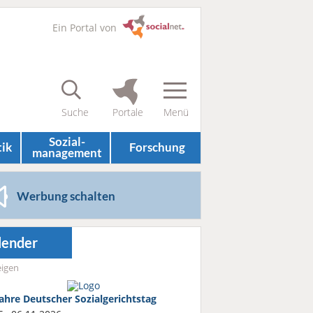
Ein Portal von
Sozial­
tik
Forschung
management
Werbung schalten
lender
igen
Jahre Deutscher Sozialgerichtstag