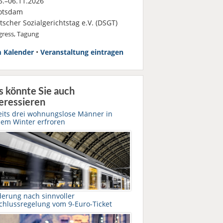
.–06.11.2026
otsdam
scher Sozialgerichtstag e.V. (DSGT)
ress, Tagung
 Kalender
•
Veranstaltung eintragen
s könnte Sie auch
eressieren
eits drei wohnungslose Männer in
sem Winter erfroren
derung nach sinnvoller
chlussregelung vom 9-Euro-Ticket