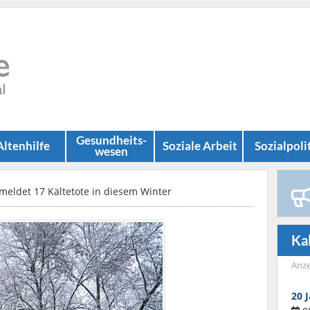
Gesundheits­
Altenhilfe
Soziale Arbeit
Sozial­poli
wesen
eldet 17 Kältetote in diesem Winter
Ka
Anze
20 