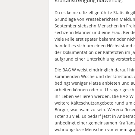
Kraftanstrengung notwendig.
Da es keine offiziell geführte Statisti
Grundlage von Presseberichten Meldun
September siebzehn Menschen im Freie
sechzehn Männer und eine Frau. Bei de
viele Fälle erst später bekannt oder ni
handelt es sich um einen Höchststand d
der Dokumentation der Kältetoten im 
aufgrund einer Unterkühlung verstorbe
Die BAG W weist eindringlich darauf hin
kommenden Woche und der Umstand, 
bedingt weniger Plätze anbieten und au
arbeiten können oder u. U. sogar gesch
ihr Leben verlieren werden. Die BAG 
weitere Kälteschutzangebote rund um d
Bürger, wachsam zu sein. Werena Rose
Toter zu viel. Es bedarf jetzt in Anbe
unbedingt einer gemeinsamen Kraftanstr
wohnungslose Menschen vor einem grau