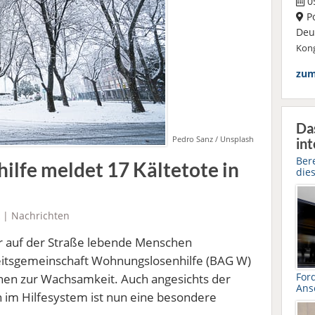
05
P
Deut
Kong
zum
Da
Pedro Sanz / Unsplash
int
Ber
lfe meldet 17 Kältetote in
die
|
Nachrichten
ür auf der Straße lebende Menschen
eitsgemeinschaft Wohnungslosenhilfe (BAG W)
For
n zur Wachsamkeit. Auch angesichts der
Ans
im Hilfesystem ist nun eine besondere