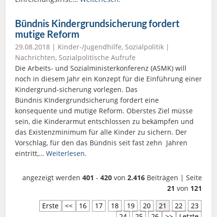
Bündnis Kindergrundsicherung fordert
mutige Reform
29.08.2018 |
Kinder-/Jugendhilfe
,
Sozialpolitik
|
Nachrichten
,
Sozialpolitische Aufrufe
Die Arbeits- und Sozialministerkonferenz (ASMK) will
noch in diesem Jahr ein Konzept für die Einführung einer
Kindergrund-sicherung vorlegen. Das
Bündnis KIndergrundsicherung fordert eine
konsequente und mutige Reform. Oberstes Ziel müsse
sein, die Kinderarmut entschlossen zu bekämpfen und
das Existenzminimum für alle Kinder zu sichern. Der
Vorschlag, für den das Bündnis seit fast zehn Jahren
eintritt,…
Weiterlesen.
angezeigt werden
401
-
420
von
2.416
Beiträgen | Seite
21
von
121
Erste
<<
16
17
18
19
20
21
22
23
24
25
26
>>
Letzte