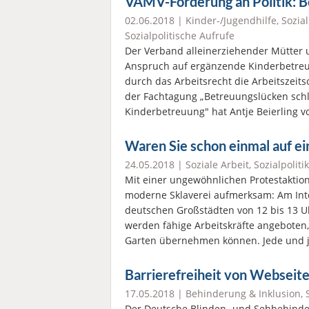
VAMV-Forderung an Politik: B
02.06.2018 |
Kinder-/Jugendhilfe
,
Sozial
Sozialpolitische Aufrufe
Der Verband alleinerziehender Mütter un
Anspruch auf ergänzende Kinderbetreu
durch das Arbeitsrecht die Arbeitszeit
der Fachtagung „Betreuungslücken sch
Kinderbetreuung" hat Antje Beierlin
Waren Sie schon einmal auf e
24.05.2018 |
Soziale Arbeit
,
Sozialpolitik
Mit einer ungewöhnlichen Protestaktio
moderne Sklaverei aufmerksam: Am Inte
deutschen Großstädten von 12 bis 13 U
werden fähige Arbeitskräfte angeboten
Garten übernehmen können. Jede und 
Barrierefreiheit von Webseite
17.05.2018 |
Behinderung & Inklusion
,
Der Deutsche Blinden- und Sehbehinde