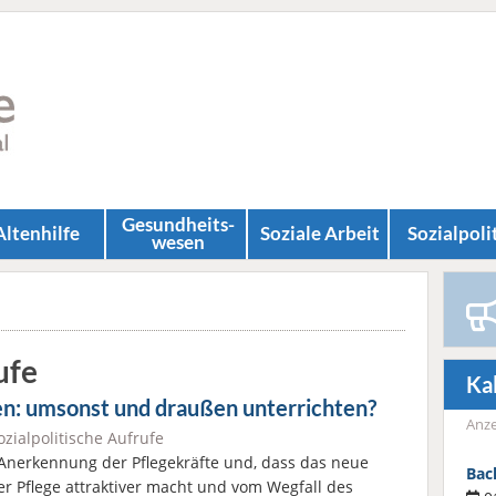
Gesundheits­
Altenhilfe
Soziale Arbeit
Sozial­poli
wesen
ufe
Ka
en: umsonst und draußen unterrichten?
Anze
ozialpolitische Aufrufe
Anerkennung der Pflegekräfte und, dass das neue
Bac
er Pflege attraktiver macht und vom Wegfall des