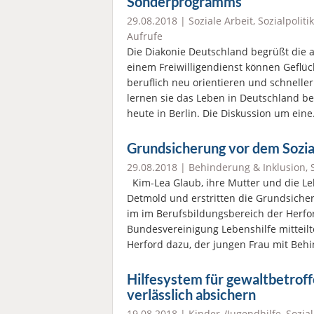
Sonderprogramms
29.08.2018 |
Soziale Arbeit
,
Sozialpolitik
Aufrufe
Die Diakonie Deutschland begrüßt die ak
einem Freiwilligendienst können Geflüch
beruflich neu orientieren und schneller
lernen sie das Leben in Deutschland bes
heute in Berlin. Die Diskussion um ein
Grundsicherung vor dem Sozia
29.08.2018 |
Behinderung & Inklusion
,
Kim-Lea Glaub, ihre Mutter und die Le
Detmold und erstritten die Grundsiche
im im Berufsbildungsbereich der Herfor
Bundesvereinigung Lebenshilfe mitteilte
Herford dazu, der jungen Frau mit Be
Hilfesystem für gewaltbetroff
verlässlich absichern
19.08.2018 |
Kinder-/Jugendhilfe
,
Sozial