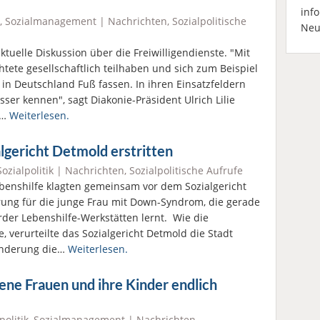
inf
,
Sozialmanagement
|
Nachrichten
,
Sozialpolitische
Neu
tuelle Diskussion über die Freiwilligendienste. "Mit
tete gesellschaftlich teilhaben und sich zum Beispiel
 in Deutschland Fuß fassen. In ihren Einsatzfeldern
ser kennen", sagt Diakonie-Präsident Ulrich Lilie
e…
Weiterlesen.
lgericht Detmold erstritten
Sozialpolitik
|
Nachrichten
,
Sozialpolitische Aufrufe
benshilfe klagten gemeinsam vor dem Sozialgericht
rung für die junge Frau mit Down-Syndrom, die gerade
der Lebenshilfe-Werkstätten lernt. Wie die
, verurteilte das Sozialgericht Detmold die Stadt
hinderung die…
Weiterlesen.
ene Frauen und ihre Kinder endlich
politik
,
Sozialmanagement
|
Nachrichten
,