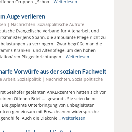
troffenen Gruppen. „Schon…
Weiterlesen.
em Auge verlieren
sen
|
Nachrichten
,
Sozialpolitische Aufrufe
Deutsche Evangelische Verband für Altenarbeit und
tsminister Jens Spahn, die ambulante Pflege nicht zu
sbelastungen zu verringern. Zwar begrüße man die
ogramms Kranken- und Altenpflege, um den hohen
 stationären Pflegeeinrichtungen…
Weiterlesen.
arfe Vorwürfe aus der sozialen Fachwelt
e Arbeit
,
Sozialpolitik
|
Nachrichten
,
Sozialpolitische
st Seehofer geplanten AnKERzentren hatten sich vor
inem Offenen Brief .... gewandt. Sie seien keine
. Die geplante Unterbringung von unbegleiteten
zentren gemeinsam mit Erwachsenen widerspreche
ugendhilfe. Auch die Diakonie…
Weiterlesen.