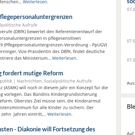
soc
 Menschen…
Weiterlesen.
07.
 Pflegepersonaluntergrenzen
lpolitische Aufrufe
berufe (DBfK) bewertet den Referentenentwurf der
ersonaluntergrenzen in pflegesensitiven
07.
19 (Pflegepersonaluntergrenzen-Verordnung - PpUGV)
Berninger, Vize-Präsidentin des DBfK, findet deutliche
striere das Ministerium…
Weiterlesen.
07.
g fordert mutige Reform
politik
|
Nachrichten
,
Sozialpolitische Aufrufe
Aus
z (ASMK) will noch in diesem Jahr ein Konzept für die
ng vorlegen. Das Bündnis KIndergrundsicherung
eform. Oberstes Ziel müsse sein, die Kinderarmut
Bl
stenzminimum für alle Kinder zu sichern. Der
t zehn Jahren eintritt,…
Weiterlesen.
nsten - Diakonie will Fortsetzung des
Auf