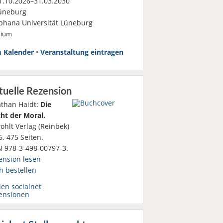
.10.2026–31.03.2030
üneburg
phana Universität Lüneburg
dium
 Kalender
•
Veranstaltung eintragen
tuelle Rezension
athan Haidt:
Die
ht der Moral.
ohlt Verlag (Reinbek)
. 475 Seiten.
N 978-3-498-00797-3.
ension lesen
h bestellen
den socialnet
ensionen