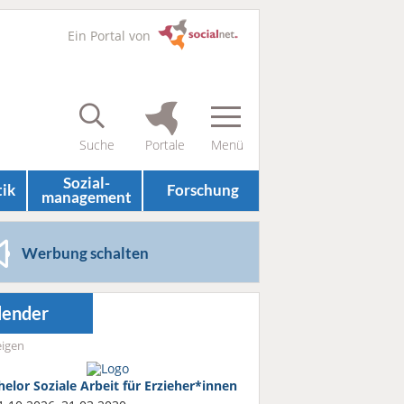
Ein Portal von
Sozial­
tik
Forschung
management
Werbung schalten
lender
igen
helor Soziale Arbeit für Erzieher*innen