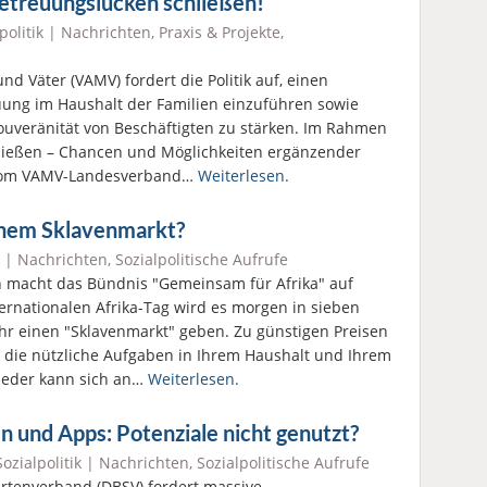
etreuungslücken schließen!
politik
|
Nachrichten
,
Praxis & Projekte
,
d Väter (VAMV) fordert die Politik auf, einen
ung im Haushalt der Familien einzuführen sowie
souveränität von Beschäftigten zu stärken. Im Rahmen
ließen – Chancen und Möglichkeiten ergänzender
g vom VAMV-Landesverband…
Weiterlesen.
inem Sklavenmarkt?
|
Nachrichten
,
Sozialpolitische Aufrufe
n macht das Bündnis "Gemeinsam für Afrika" auf
rnationalen Afrika-Tag wird es morgen in sieben
hr einen "Sklavenmarkt" geben. Zu günstigen Preisen
, die nützliche Aufgaben in Ihrem Haushalt und Ihrem
jeder kann sich an…
Weiterlesen.
n und Apps: Potenziale nicht genutzt?
Sozialpolitik
|
Nachrichten
,
Sozialpolitische Aufrufe
rtenverband (DBSV) fordert massive