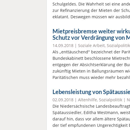
Schulgeldes. Die Wahrheit sei eine ande
zur Refinanzierung der Mieten der Schul
eklatant. Deswegen müssen wir ausbil
Mietpreisbremse weiter wirkun
Schutz vor Verdrängung von 
14.09.2018 |
Soziale Arbeit
,
Sozialpolitik
Als „enttäuschend" bezeichnet der Pari
Bundeskabinett beschlossene Mietrech
entgegen der Absichtserklärung der Bun
zukünftig Mieten in Ballungsräumen wi
Paritätischen muss wieder mehr beza
Lebensleistung von Spätaussi
02.09.2018 |
Altenhilfe
,
Sozialpolitik
|
N
Die Niedersächsische Landesbeauftragt
Spätaussiedler, Editha Westmann, weist 
darauf hin, dass vor allem ältere Späta
der tief empfundenen Ungerechtigkeit be