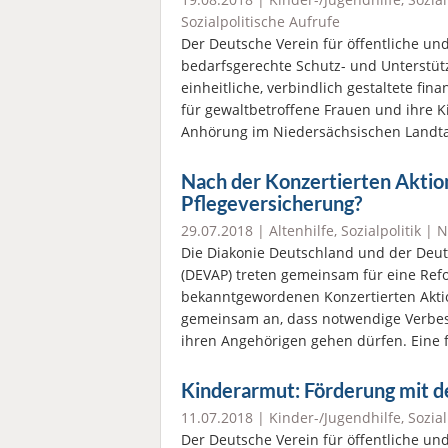
Sozialpolitische Aufrufe
Der Deutsche Verein für öffentliche und
bedarfsgerechte Schutz- und Unterst
einheitliche, verbindlich gestaltete fin
für gewaltbetroffene Frauen und ihre K
Anhörung im Niedersächsischen Landt
Nach der Konzertierten Aktio
Pflegeversicherung?
29.07.2018 |
Altenhilfe
,
Sozialpolitik
|
N
Die Diakonie Deutschland und der Deut
(DEVAP) treten gemeinsam für eine Refo
bekanntgewordenen Konzertierten Akti
gemeinsam an, dass notwendige Verbes
ihren Angehörigen gehen dürfen. Eine f
Kinderarmut: Förderung mit de
11.07.2018 |
Kinder-/Jugendhilfe
,
Sozial
Der Deutsche Verein für öffentliche und