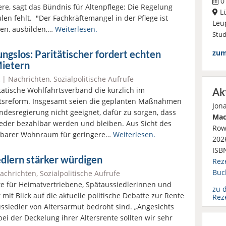
01
re, sagt das Bündnis für Altenpflege: Die Regelung
L
en fehlt. "Der Fachkräftemangel in der Pflege ist
Leu
den, ausbilden,…
Weiterlesen.
Stu
zum
gslos: Paritätischer fordert echten
Mietern
|
Nachrichten
,
Sozialpolitische Aufrufe
tätische Wohlfahrtsverband die kürzlich im
Ak
tsreform. Insgesamt seien die geplanten Maßnahmen
Jon
desregierung nicht geeignet, dafür zu sorgen, dass
Mac
eder bezahlbar werden und bleiben. Aus Sicht des
Row
hlbarer Wohnraum für geringere…
Weiterlesen.
2026
ISB
edlern stärker würdigen
Rez
Buc
achrichten
,
Sozialpolitische Aufrufe
e für Heimatvertriebene, Spätaussiedlerinnen und
zu 
mit Blick auf die aktuelle politische Debatte zur Rente
Rez
ussiedler von Altersarmut bedroht sind. „Angesichts
i der Deckelung ihrer Altersrente sollten wir sehr