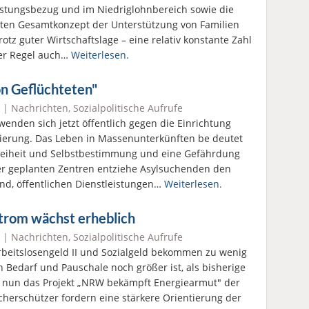
eistungsbezug und im Niedriglohnbereich sowie die
nten Gesamtkonzept der Unterstützung von Familien
otz guter Wirtschaftslage – eine relativ konstante Zahl
der Regel auch…
Weiterlesen.
n Geflüchteten"
|
Nachrichten
,
Sozialpolitische Aufrufe
wenden sich jetzt öffentlich gegen die Einrichtung
ierung. Das Leben in Massenunterkünften be deutet
Freiheit und Selbstbestimmung und eine Gefährdung
er geplanten Zentren entziehe Asylsuchenden den
d, öffentlichen Dienstleistungen…
Weiterlesen.
trom wächst erheblich
|
Nachrichten
,
Sozialpolitische Aufrufe
eitslosengeld II und Sozialgeld bekommen zu wenig
 Bedarf und Pauschale noch größer ist, als bisherige
 nun das Projekt „NRW bekämpft Energiearmut" der
herschützer fordern eine stärkere Orientierung der