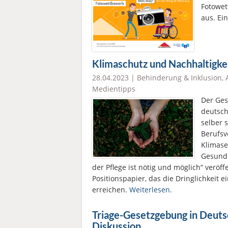
Fotowet
aus. Ei
Klimaschutz und Nachhaltigkeit
28.04.2023 |
Behinderung & Inklusion
,
Medientipps
Der Ges
deutsch
selber 
Berufsv
Klimase
Gesundh
der Pflege ist nötig und möglich“ veröf
Positionspapier, das die Dringlichkeit 
erreichen.
Weiterlesen.
Triage-Gesetzgebung in Deutsc
Diskussion