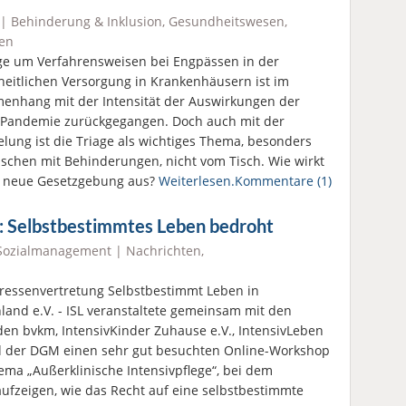
 |
Behinderung & Inklusion
,
Gesundheitswesen
,
en
ge um Verfahrensweisen bei Engpässen in der
eitlichen Versorgung in Krankenhäusern ist im
nhang mit der Intensität der Auswirkungen der
Pandemie zurückgegangen. Doch auch mit der
lung ist die Triage als wichtiges Thema, besonders
schen mit Behinderungen, nicht vom Tisch. Wie wirkt
e neue Gesetzgebung aus?
Weiterlesen.
Kommentare (1)
e: Selbstbestimmtes Leben bedroht
Sozialmanagement
|
Nachrichten
,
eressenvertretung Selbstbestimmt Leben in
land e.V. - ISL veranstaltete gemeinsam mit den
en bvkm, IntensivKinder Zuhause e.V., IntensivLeben
d der DGM einen sehr gut besuchten Online-Workshop
ma „Außerklinische Intensivpflege“, bei dem
aufzeigen, wie das Recht auf eine selbstbestimmte