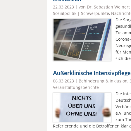
22.03.2023 | von Dr. Sebastian Weinert
Sozialpolitik
|
Schwerpunkte
,
Nachricht
Die Sor
gesundh
Zusamme
Corona-
Neurege
für Men
sich di
Außerklinische Intensivpfleg
06.03.2023 |
Behinderung & Inklusion
,
Veranstaltungsberichte
Die Int
Deutsch
Verbänd
e.V. un
zum The
Referierende und die Betroffenen klar 