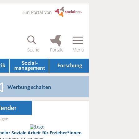
Ein Portal von
Sozial­
tik
Forschung
management
Werbung schalten
lender
igen
helor Soziale Arbeit für Erzieher*innen