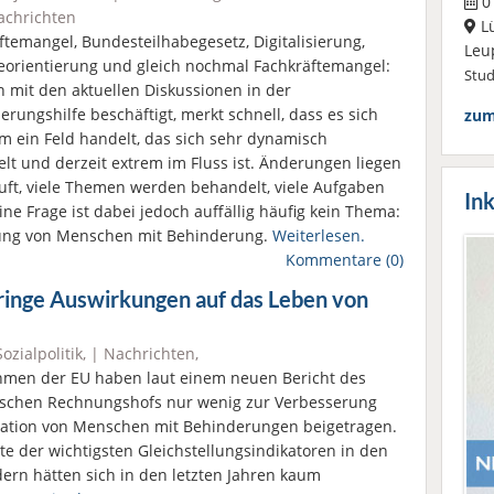
01
achrichten
L
ftemangel, Bundesteilhabegesetz, Digitalisierung,
Leu
eorientierung und gleich nochmal Fachkräftemangel:
Stu
h mit den aktuellen Diskussionen in der
erungshilfe beschäftigt, merkt schnell, dass es sich
zum
m ein Feld handelt, das sich sehr dynamisch
elt und derzeit extrem im Fluss ist. Änderungen liegen
Luft, viele Themen werden behandelt, viele Aufgaben
Ink
ne Frage ist dabei jedoch auffällig häufig kein Thema:
mung von Menschen mit Behinderung.
Weiterlesen.
Kommentare (0)
nge Auswirkungen auf das Leben von
Sozialpolitik
, |
Nachrichten
,
en der EU haben laut einem neuen Bericht des
schen Rechnungshofs nur wenig zur Verbesserung
uation von Menschen mit Behinderungen beigetragen.
te der wichtigsten Gleichstellungsindikatoren in den
ern hätten sich in den letzten Jahren kaum