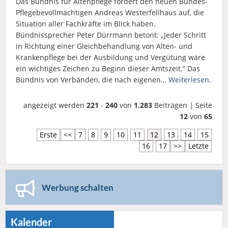
Das Bündnis für Altenpflege fordert den neuen Bundes-
Pflegebevollmächtigen Andreas Westerfellhaus auf, die
Situation aller Fachkräfte im Blick haben.
Bündnissprecher Peter Dürrmann betont: „Jeder Schritt
in Richtung einer Gleichbehandlung von Alten- und
Krankenpflege bei der Ausbildung und Vergütung wäre
ein wichtiges Zeichen zu Beginn dieser Amtszeit.“ Das
Bündnis von Verbänden, die nach eigenen…
Weiterlesen.
angezeigt werden
221
-
240
von
1.283
Beiträgen | Seite
12
von
65
Erste
<<
7
8
9
10
11
12
13
14
15
16
17
>>
Letzte
Werbung schalten
Kalender