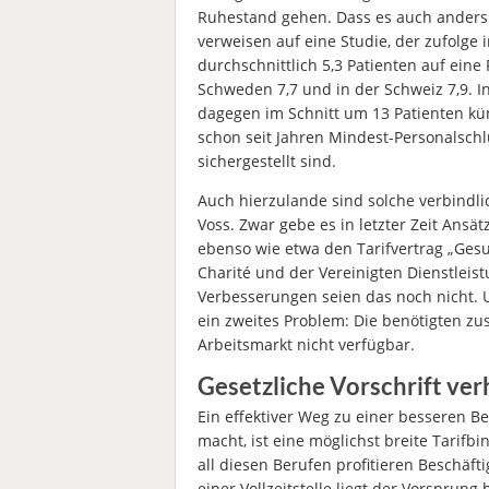
Ruhestand gehen. Dass es auch anders g
verweisen auf eine Studie, der zufolg
durchschnittlich 5,3 Patienten auf eine
Schweden 7,7 und in der Schweiz 7,9. 
dagegen im Schnitt um 13 Patienten küm
schon seit Jahren Mindest-Personalschl
sichergestellt sind.
Auch hierzulande sind solche verbindli
Voss. Zwar gebe es in letzter Zeit Ans
ebenso wie etwa den Tarifvertrag „Ges
Charité und der Vereinigten Dienstleis
Verbesserungen seien das noch nicht. 
ein zweites Problem: Die benötigten zu
Arbeitsmarkt nicht verfügbar.
Gesetzliche Vorschrift ver
Ein effektiver Weg zu einer besseren Be
macht, ist eine möglichst breite Tarif
all diesen Berufen profitieren Beschäft
einer Vollzeitstelle liegt der Vorspru