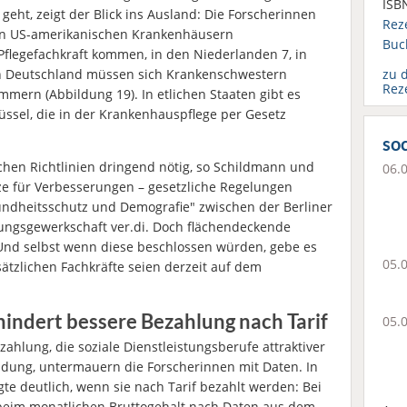
ISB
eht, zeigt der Blick ins Ausland: Die Forscherinnen
Rez
e in US-amerikanischen Krankenhäusern
Buc
 Pflegefachkraft kommen, in den Niederlanden 7, in
In Deutschland müssen sich Krankenschwestern
zu 
Rez
mern (Abbildung 19). In etlichen Staaten gibt es
üssel, die in der Krankenhauspflege per Gesetz
soc
chen Richtlinien dringend nötig, so Schildmann und
06.
ätze für Verbesserungen – gesetzliche Regelungen
undheitsschutz und Demografie" zwischen der Berliner
tungsgewerkschaft ver.di. Doch flächendeckende
Und selbst wenn diese beschlossen würden, gebe es
05.
sätzlichen Fachkräfte seien derzeit auf dem
hindert bessere Bezahlung nach Tarif
05.
zahlung, die soziale Dienstleistungsberufe attraktiver
bindung, untermauern die Forscherinnen mit Daten. In
igte deutlich, wenn sie nach Tarif bezahlt werden: Bei
ng beim monatlichen Bruttogehalt nach Daten aus dem