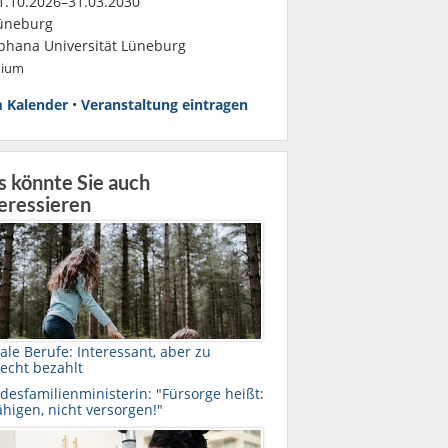
.10.2026–31.03.2030
üneburg
phana Universität Lüneburg
dium
 Kalender
•
Veranstaltung eintragen
s könnte Sie auch
eressieren
ale Berufe: Interessant, aber zu
lecht bezahlt
desfamilienministerin: "Fürsorge heißt:
higen, nicht versorgen!"