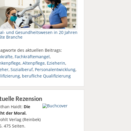
ial- und Gesundheitswesen in 20 Jahren
ßte Branche
agworte des aktuellen Beitrags:
hkräfte
,
Fachkräftemangel
,
nkenpflege
,
Altenpflege
,
Ezieherin
,
ieher
,
Sozialberuf
,
Personalentwicklung
,
ifizierung
,
berufliche Qualifizierung
tuelle Rezension
athan Haidt:
Die
ht der Moral.
ohlt Verlag (Reinbek)
. 475 Seiten.