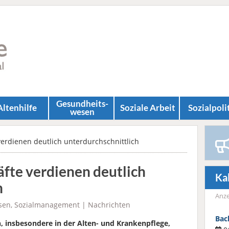
Gesundheits­
Altenhilfe
Soziale Arbeit
Sozial­poli
wesen
 verdienen deutlich unterdurchschnittlich
äfte verdienen deutlich
Ka
h
Anze
sen
,
Sozialmanagement
|
Nachrichten
Bac
n, insbesondere in der Alten- und Krankenpflege,