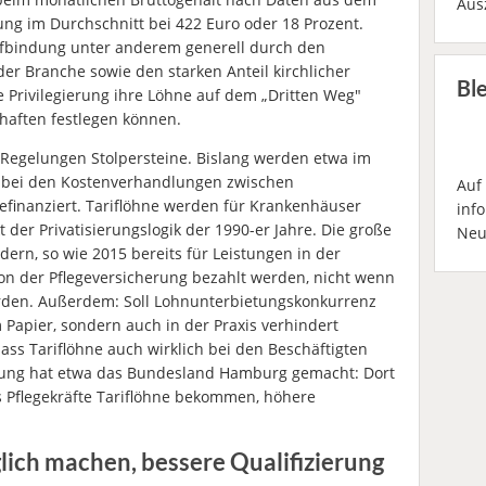
Aus
ung im Durchschnitt bei 422 Euro oder 18 Prozent.
ifbindung unter anderem generell durch den
 der Branche sowie den starken Anteil kirchlicher
Bl
e Privilegierung ihre Löhne auf dem „Dritten Weg"
haften festlegen können.
e Regelungen Stolpersteine. Bislang werden etwa im
 bei den Kostenverhandlungen zwischen
Auf
refinanziert. Tariflöhne werden für Krankenhäuser
inf
kt der Privatisierungslogik der 1990-er Jahre. Die große
Neu
ndern, so wie 2015 bereits für Leistungen in der
 von der Pflegeversicherung bezahlt werden, nicht wenn
erden. Außerdem: Soll Lohnunterbietungskonkurrenz
 Papier, sondern auch in der Praxis verhindert
ss Tariflöhne auch wirklich bei den Beschäftigten
htung hat etwa das Bundesland Hamburg gemacht: Dort
s Pflegekräfte Tariflöhne bekommen, höhere
lich machen, bessere Qualifizierung