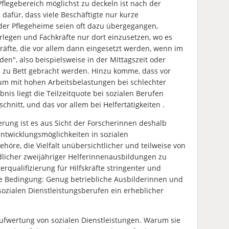
 Pflegebereich möglichst zu deckeln ist nach der
dafür, dass viele Beschäftigte nur kurze
der Pflegeheime seien oft dazu übergegangen,
erlegen und Fachkräfte nur dort einzusetzen, wo es
kräfte, die vor allem dann eingesetzt werden, wenn im
en", also beispielsweise in der Mittagszeit oder
 zu Bett gebracht werden. Hinzu komme, dass vor
, um mit hohen Arbeitsbelastungen bei schlechter
is liegt die Teilzeitquote bei sozialen Berufen
hnitt, und das vor allem bei Helfertätigkeiten .
rung ist es aus Sicht der Forscherinnen deshalb
 Entwicklungsmöglichkeiten in sozialen
höre, die Vielfalt unübersichtlicher und teilweise von
licher zweijähriger Helferinnenausbildungen zu
rqualifizierung für Hilfskräfte stringenter und
e Bedingung: Genug betriebliche Ausbilderinnen und
sozialen Dienstleistungsberufen ein erheblicher
Aufwertung von sozialen Dienstleistungen. Warum sie