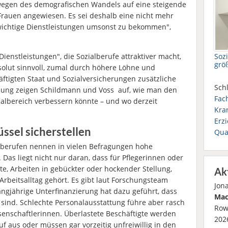
egen des demografischen Wandels auf eine steigende
Frauen angewiesen. Es sei deshalb eine nicht mehr
 wichtige Dienstleistungen umsonst zu bekommen",
Soz
enstleistungen", die Sozialberufe attraktiver macht,
grö
bsolut sinnvoll, zumal durch höhere Löhne und
ftigten Staat und Sozialversicherungen zusätzliche
Schl
chung zeigen Schildmann und Voss auf, wie man den
Fac
ialbereich verbessern könnte – und wo derzeit
Kra
Erz
ssel sicherstellen
Qual
gsberufen nennen in vielen Befragungen hohe
Das liegt nicht nur daran, dass für Pflegerinnen oder
e, Arbeiten in gebückter oder hockender Stellung,
Ak
beitsalltag gehört. Es gibt laut Forschungsteam
Jon
angjährige Unterfinanzierung hat dazu geführt, dass
Mac
 sind. Schlechte Personalausstattung führe aber rasch
Row
ssenschaftlerinnen. Überlastete Beschäftigte werden
2026
uf aus oder müssen gar vorzeitig unfreiwillig in den