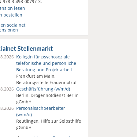
N 978-3-498-00797-3.
ension lesen
h bestellen
den socialnet
ensionen
ialnet Stellenmarkt
08.2026
Kollegin für psychosoziale
telefonische und persönliche
Beratung und Projektarbeit
Frankfurt am Main,
Beratungsstelle Frauennotruf
08.2026
Geschäftsführung (w/m/d)
Berlin, Drogennotdienst Berlin
gGmbH
08.2026
Personalsach­bearbeiter
(w/m/d)
Reutlingen, Hilfe zur Selbsthilfe
gGmbH