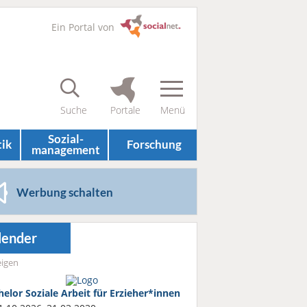
Ein Portal von
Sozial­
tik
Forschung
management
Werbung schalten
lender
igen
helor Soziale Arbeit für Erzieher*innen