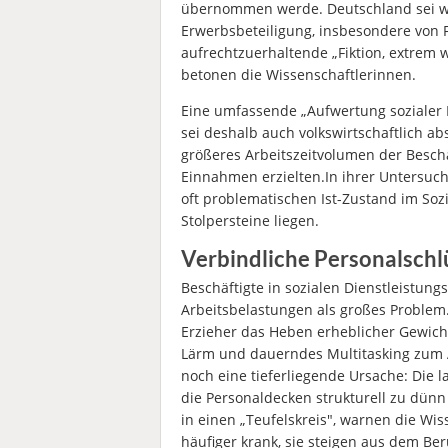
übernommen werde. Deutschland sei w
Erwerbsbeteiligung, insbesondere von 
aufrechtzuerhaltende „Fiktion, extrem
betonen die Wissenschaftlerinnen.
Eine umfassende „Aufwertung sozialer Di
sei deshalb auch volkswirtschaftlich a
größeres Arbeitszeitvolumen der Beschä
Einnahmen erzielten.In ihrer Untersu
oft problematischen Ist-Zustand im Soz
Stolpersteine liegen.
Verbindliche Personalschlü
Beschäftigte in sozialen Dienstleistun
Arbeitsbelastungen als großes Problem. 
Erzieher das Heben erheblicher Gewicht
Lärm und dauerndes Multitasking zum Ar
noch eine tieferliegende Ursache: Die l
die Personaldecken strukturell zu dünn
in einen „Teufelskreis", warnen die Wi
häufiger krank, sie steigen aus dem Ber