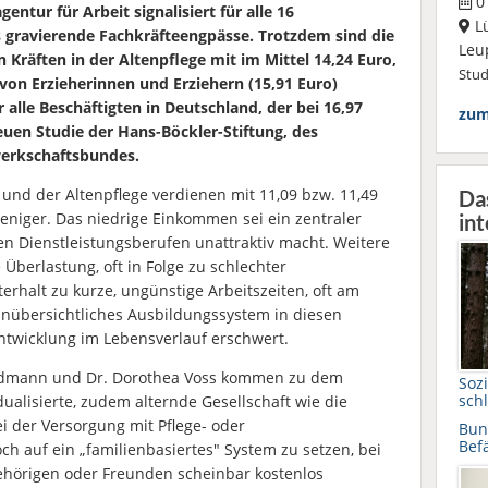
01
ntur für Arbeit signalisiert für alle 16
L
 gravierende Fachkräfteengpässe. Trotzdem sind die
Leu
Kräften in der Altenpflege mit im Mittel 14,24 Euro,
Stu
 von Erzieherinnen und Erziehern (15,91 Euro)
r alle Beschäftigten in Deutschland, der bei 16,97
zum
neuen Studie der Hans-Böckler-Stiftung, des
erkschaftsbundes.
 und der Altenpflege verdienen mit 11,09 bzw. 11,49
Da
eniger. Das niedrige Einkommen sei ein zentraler
int
len Dienstleistungsberufen unattraktiv macht. Weitere
Überlastung, oft in Folge zu schlechter
erhalt zu kurze, ungünstige Arbeitszeiten, oft am
übersichtliches Ausbildungssystem in diesen
Entwicklung im Lebensverlauf erschwert.
hildmann und Dr. Dorothea Voss kommen zu dem
Sozi
sch
dualisierte, zudem alternde Gesellschaft wie die
ei der Versorgung mit Pflege- oder
Bun
Befä
ch auf ein „familienbasiertes" System zu setzen, bei
gehörigen oder Freunden scheinbar kostenlos