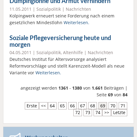
Dumpinglöhne und Armut verhindern
11.05.2011 |
Sozialpolitik
|
Nachrichten
Kolpingwerk erneuert seine Forderung nach einem
gesetzlichen Mindestlohn
Weiterlesen.
Soziale Pflegeversicherung heute und
morgen
04.05.2011 |
Sozialpolitik
,
Altenhilfe
|
Nachrichten
Deutsches Institut für Altersvorsorge analysiert
Reformvorschläge und stellt Karenzzeit-Modell als neue
Variante vor
Weiterlesen.
angezeigt werden
1361
-
1380
von
1.661
Beiträgen |
Seite
69
von
84
Erste
<<
64
65
66
67
68
69
70
71
72
73
74
>>
Letzte