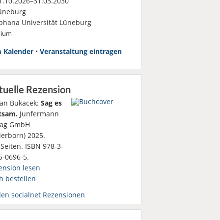
.10.2026–31.03.2030
üneburg
phana Universität Lüneburg
dium
 Kalender
•
Veranstaltung eintragen
tuelle Rezension
fan Bukacek:
Sag es
tsam.
Junfermann
lag GmbH
derborn) 2025.
Seiten. ISBN 978-3-
5-0696-5.
ension lesen
h bestellen
den socialnet Rezensionen