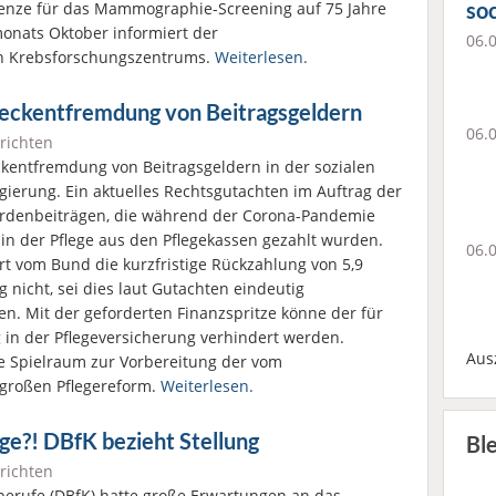
soc
enze für das Mammographie-Screening auf 75 Jahre
onats Oktober informiert der
06.
en Krebsforschungszentrums.
Weiterlesen.
weckentfremdung von Beitragsgeldern
06.
richten
ckentfremdung von Beitragsgeldern in der sozialen
ierung. Ein aktuelles Rechtsgutachten im Auftrag der
ardenbeiträgen, die während der Corona-Pandemie
e in der Pflege aus den Pflegekassen gezahlt wurden.
06.
t vom Bund die kurzfristige Rückzahlung von 5,9
g nicht, sei dies laut Gutachten eindeutig
en. Mit der geforderten Finanzspritze könne der für
 in der Pflegeversicherung verhindert werden.
Aus
e Spielraum zur Vorbereitung der vom
großen Pflegereform.
Weiterlesen.
e?! DBfK bezieht Stellung
Bl
richten
berufe (DBfK) hatte große Erwartungen an das