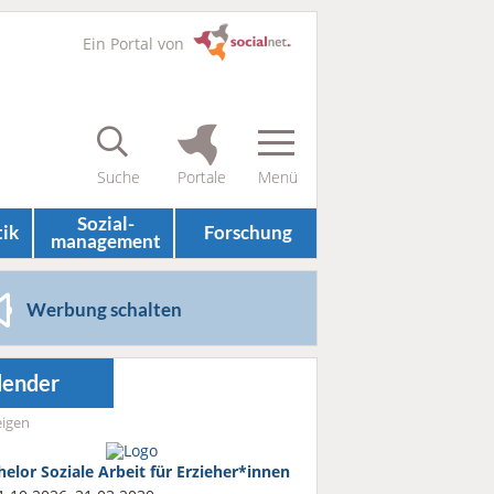
Ein Portal von
Sozial­
tik
Forschung
management
Werbung schalten
lender
igen
helor Soziale Arbeit für Erzieher*innen