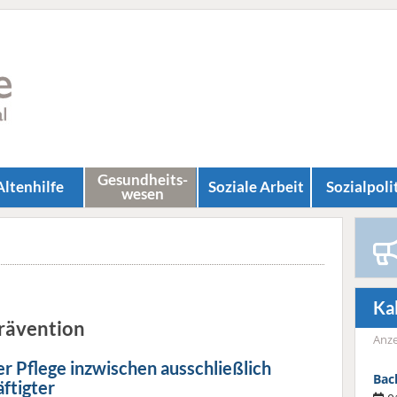
Gesundheits­
Altenhilfe
Soziale Arbeit
Sozial­poli
wesen
Ka
Prävention
Anze
r Pflege inzwischen ausschließlich
Bac
ftigter