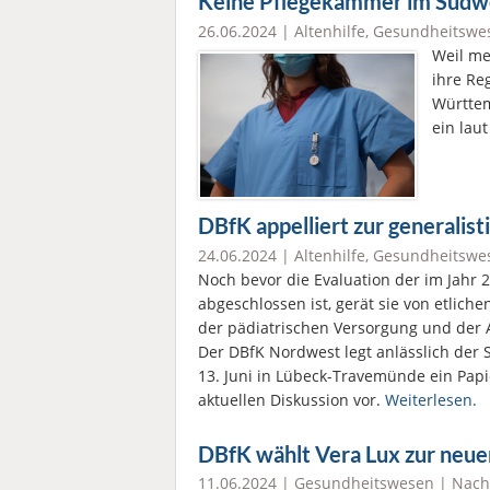
Keine Pflegekammer im Südw
26.06.2024 |
Altenhilfe
,
Gesundheitswe
Weil me
ihre Re
Württe
ein lau
DBfK appelliert zur generalis
24.06.2024 |
Altenhilfe
,
Gesundheitswe
Noch bevor die Evaluation der im Jahr 
abgeschlossen ist, gerät sie von etlich
der pädiatrischen Versorgung und der A
Der DBfK Nordwest legt anlässlich der
13. Juni in Lübeck-Travemünde ein Papi
aktuellen Diskussion vor.
Weiterlesen.
DBfK wählt Vera Lux zur neue
11.06.2024 |
Gesundheitswesen
|
Nach