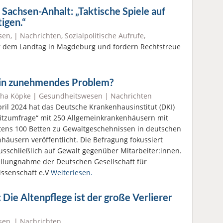
 Sachsen-Anhalt: „Taktische Spiele auf
igen.“
sen
, |
Nachrichten
,
Sozialpolitische Aufrufe
,
or dem Landtag in Magdeburg und fordern Rechtstreue
ein zunehmendes Problem?
cha Köpke |
Gesundheitswesen
|
Nachrichten
pril 2024 hat das Deutsche Krankenhausinstitut (DKI)
litzumfrage“ mit 250 Allgemeinkrankenhäusern mit
ens 100 Betten zu Gewaltgeschehnissen in deutschen
häusern veröffentlicht. Die Befragung fokussiert
usschließlich auf Gewalt gegenüber Mitarbeiter:innen.
ellungnahme der Deutschen Gesellschaft für
issenschaft e.V
Weiterlesen.
Die Altenpflege ist der große Verlierer
sen
, |
Nachrichten
,