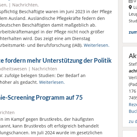
01
sen
, |
Nachrichten
,
L
pflichtig Beschäftigte waren im Juni 2023 in der Pflege
Leu
s dem Ausland. Ausländische Pflegekräfte federn den
Stu
deutschen Beschäftigten damit maßgeblich ab.
Arbeitskräftemangel in der Pflege nicht noch größer
zum
chterhalten wird. Das zeigt eine am Dienstag
r Arbeitsmarkt- und Berufsforschung (IAB).
Weiterlesen.
Ak
e fordern mehr Unterstützung der Politik
Ste
dheitswesen
|
Nachrichten
ach
. zufolge belegen Studien: Der Bedarf an
Ver
 höher als gedacht.
Weiterlesen.
(Pa
176 
ie-Screening Programm auf 75
749
Rez
Buc
richten
in im Kampf gegen Brustkrebs, der häufigsten
zu 
annt, kann Brustkrebs oft erfolgreich behandelt
lungschancen. Im Juli 2024 wurde im gesetzlichen