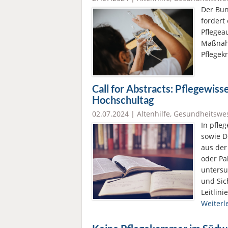
Der Bun
fordert
Pflegea
Maßnahm
Pflegek
Call for Abstracts: Pflegewis
Hochschultag
02.07.2024 |
Altenhilfe
,
Gesundheitswe
In pfle
sowie D
aus der
oder Pa
untersu
und Sic
Leitlin
Weiterl