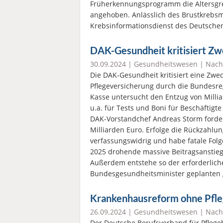
Früherkennungsprogramm die Altersgr
angehoben. Anlässlich des Brustkrebsm
Krebsinformationsdienst des Deutsch
DAK-Gesundheit kritisiert Z
30.09.2024 |
Gesundheitswesen
|
Nach
Die DAK-Gesundheit kritisiert eine Zwe
Pflegeversicherung durch die Bundesreg
Kasse untersucht den Entzug von Milli
u.a. für Tests und Boni für Beschäftigt
DAK-Vorstandchef Andreas Storm forder
Milliarden Euro. Erfolge die Rückzahlun
verfassungswidrig und habe fatale Folg
2025 drohende massive Beitragsanstieg
Außerdem entstehe so der erforderlich
Bundesgesundheitsminister geplanten 
Krankenhausreform ohne Pfleg
26.09.2024 |
Gesundheitswesen
|
Nach
Der Deutsche Berufsverband für Pflege