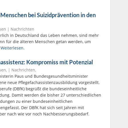
 Menschen bei Suizidprävention in den
sen
|
Nachrichten
hrlich in Deutschland das Leben nehmen, sind mehr
 kann für die älteren Menschen getan werden, um
?
Weiterlesen.
hassistenz: Kompromiss mit Potenzial
sen
, |
Nachrichten
,
isterin Paus und Bundesgesundheitsminister
ne neue Pflegefachassistenzausbildung vorgestellt.
berufe (DBfK) begrüßt die bundeseinheitliche
ldung. Damit werden die bisher 27 unterschiedlichen
ildungen zu einer bundeseinheitlichen
gefasst. Der DBfK hat sich seit Jahren mit
aber nach wie vor noch Nachbesserungsbedarf.