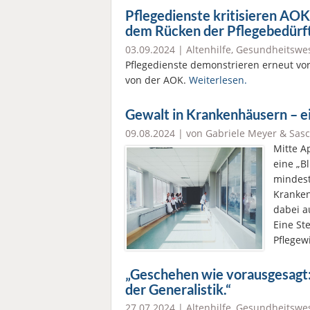
Pflegedienste kritisieren AOK
dem Rücken der Pflegebedürft
03.09.2024 |
Altenhilfe
,
Gesundheitswe
Pflegedienste demonstrieren erneut v
von der AOK.
Weiterlesen.
Gewalt in Krankenhäusern – 
09.08.2024 | von Gabriele Meyer & Sas
Mitte A
eine „B
mindest
Kranken
dabei a
Eine St
Pflegew
„Geschehen wie vorausgesagt: 
der Generalistik.“
27.07.2024 |
Altenhilfe
,
Gesundheitswe