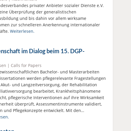
desverbandes privater Anbieter sozialer Dienste e.V.
 eine Überprüfung der generalistischen
usbildung und bis dahin vor allem wirksame
en zur schnelleren Anerkennung internationaler
räfte.
Weiterlesen.
senschaft im Dialog beim 15. DGP-
sen
|
Calls for Papers
gewissenschaftlichen Bachelor- und Masterarbeiten
issertationen werden pflegerelevante Fragestellungen
 Akut- und Langzeitversorgung, der Rehabilitation
lliativversorgung bearbeitet, Krankheitsphänomene
cht, pflegerische Interventionen auf ihre Wirksamkeit
herheit überprüft, Assessmentinstrumente validiert,
ien und Pflegekonzepte entwickelt. Mit den…
esen.