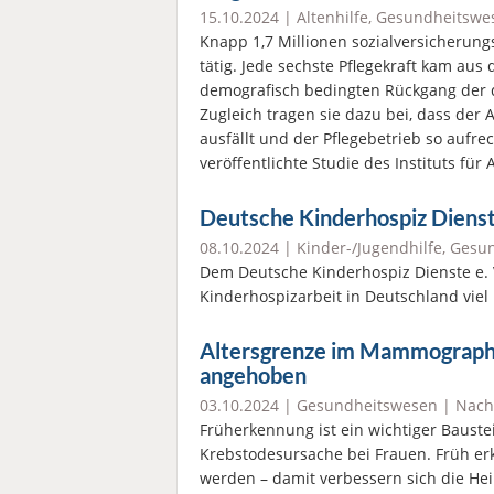
15.10.2024 |
Altenhilfe
,
Gesundheitswe
Knapp 1,7 Millionen sozialversicherungs
tätig. Jede sechste Pflegekraft kam au
demografisch bedingten Rückgang der 
Zugleich tragen sie dazu bei, dass der 
ausfällt und der Pflegebetrieb so aufre
veröffentlichte Studie des Instituts fü
Deutsche Kinderhospiz Dienst
08.10.2024 |
Kinder-/Jugendhilfe
,
Gesun
Dem Deutsche Kinderhospiz Dienste e. V
Kinderhospizarbeit in Deutschland viel
Altersgrenze im Mammograph
angehoben
03.10.2024 |
Gesundheitswesen
|
Nach
Früherkennung ist ein wichtiger Bauste
Krebstodesursache bei Frauen. Früh erk
werden – damit verbessern sich die Hei