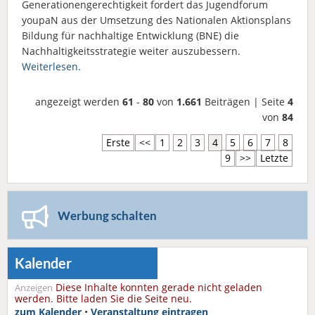
Generationengerechtigkeit fordert das Jugendforum
youpaN aus der Umsetzung des Nationalen Aktionsplans
Bildung für nachhaltige Entwicklung (BNE) die
Nachhaltigkeitsstrategie weiter auszubessern.
Weiterlesen.
angezeigt werden
61
-
80
von
1.661
Beiträgen | Seite
4
von
84
Erste
<<
1
2
3
4
5
6
7
8
9
>>
Letzte
Werbung schalten
Kalender
Diese Inhalte konnten gerade nicht geladen
Anzeigen
werden. Bitte laden Sie die Seite neu.
zum Kalender
•
Veranstaltung eintragen