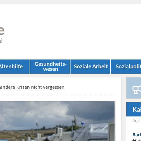
Gesundheits­
Altenhilfe
Soziale Arbeit
Sozial­poli
wesen
 andere Krisen nicht vergessen
Ka
Anze
Bac