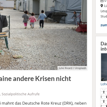
01
L
Leu
Stu
zum
Da
int
Julie Ricard / Unsplash
aine andere Krisen nicht
Loh
,
Sozialpolitische Aufrufe
ni mahnt das Deutsche Rote Kreuz (DRK), neben