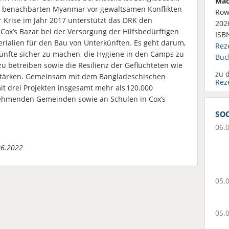
Mac
m benachbarten Myanmar vor gewaltsamen Konflikten
Row
r Krise im Jahr 2017 unterstützt das DRK den
2026
ox’s Bazar bei der Versorgung der Hilfsbedürftigen
ISB
rialien für den Bau von Unterkünften. Es geht darum,
Rez
rkünfte sicher zu machen, die Hygiene in den Camps zu
Buc
 betreiben sowie die Resilienz der Geflüchteten wie
zu 
tärken. Gemeinsam mit dem Bangladeschischen
Rez
t drei Projekten insgesamt mehr als 120.000
hmenden Gemeinden sowie an Schulen in Cox’s
soc
06.
06.2022
05.
05.