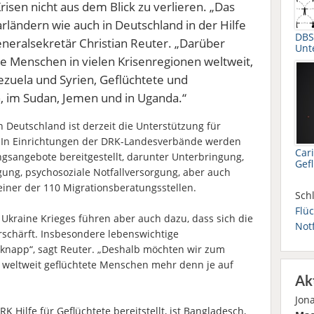
isen nicht aus dem Blick zu verlieren. „Das
rländern wie auch in Deutschland in der Hilfe
DBS
eneralsekretär Christian Reuter. „Darüber
Unt
te Menschen in vielen Krisenregionen weltweit,
zuela und Syrien, Geflüchtete und
, im Sudan, Jemen und in Uganda.“
n Deutschland ist derzeit die Unterstützung für
. In Einrichtungen der DRK-Landesverbände werden
Car
sangebote bereitgestellt, darunter Unterbringung,
Gef
rgung, psychosoziale Notfallversorgung, aber auch
iner der 110 Migrationsberatungsstellen.
Schl
Flüc
Ukraine Krieges führen aber auch dazu, dass sich die
Not
rschärft. Insbesondere lebenswichtige
knapp“, sagt Reuter. „Deshalb möchten wir zum
s weltweit geflüchtete Menschen mehr denn je auf
Ak
Jon
K Hilfe für Geflüchtete bereitstellt, ist Bangladesch,