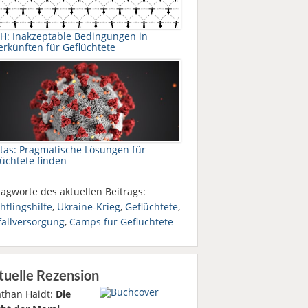
H: Inakzeptable Bedingungen in
erkünften für Geflüchtete
itas: Pragmatische Lösungen für
lüchtete finden
agworte des aktuellen Beitrags:
htlingshilfe
,
Ukraine-Krieg
,
Geflüchtete
,
fallversorgung
,
Camps für Geflüchtete
tuelle Rezension
athan Haidt:
Die