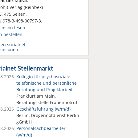
ht der Moral.
ohlt Verlag (Reinbek)
. 475 Seiten.
N 978-3-498-00797-3.
ension lesen
h bestellen
den socialnet
ensionen
ialnet Stellenmarkt
08.2026
Kollegin für psychosoziale
telefonische und persönliche
Beratung und Projektarbeit
Frankfurt am Main,
Beratungsstelle Frauennotruf
08.2026
Geschäftsführung (w/m/d)
Berlin, Drogennotdienst Berlin
gGmbH
08.2026
Personalsach­bearbeiter
(w/m/d)