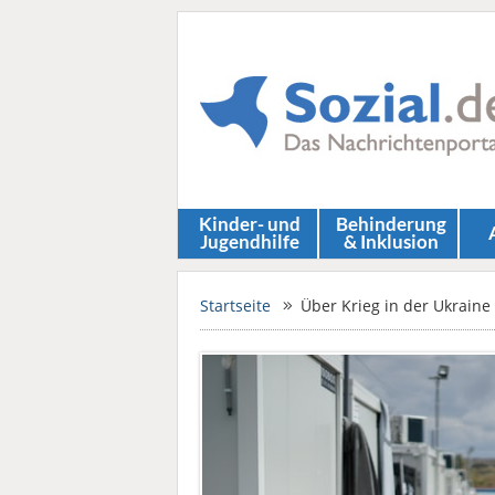
Kinder- und
Behinderung
Jugendhilfe
& Inklusion
Startseite
Über Krieg in der Ukraine