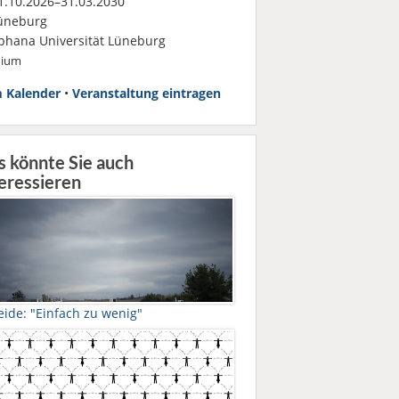
.10.2026–31.03.2030
üneburg
phana Universität Lüneburg
dium
 Kalender
•
Veranstaltung eintragen
s könnte Sie auch
eressieren
eide: "Einfach zu wenig"