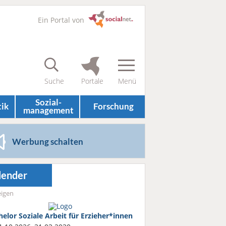
Ein Portal von
Sozial­
tik
Forschung
management
Werbung schalten
lender
igen
helor Soziale Arbeit für Erzieher*innen