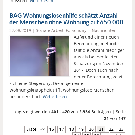
mussten.
Weiterlesen.
BAG Wohnungslosenhilfe schätzt Anzahl
der Menschen ohne Wohnung auf 650.000
27.08.2019 |
Soziale Arbeit
,
Forschung
|
Nachrichten
Aufgrund einer neuen
Berechnungsmethode
fällt die Anzahl niedriger
aus als bei der letzten
Schätzung im November
2017. Doch auch nach
neuer Berechnung zeigt
sich eine Steigerung. Die allgemeine
Wohnungsknappheit trifft wohnungslose Menschen
besonders hart.
Weiterlesen.
angezeigt werden
401
-
420
von
2.934
Beiträgen | Seite
21
von
147
Erste
<<
16
17
18
19
20
21
22
23