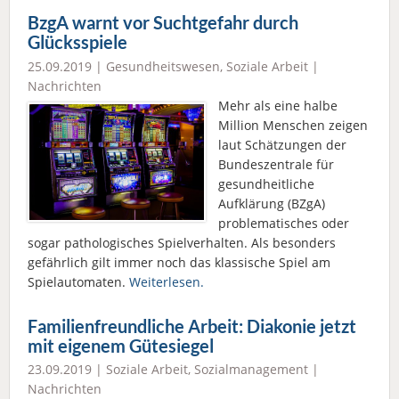
BzgA warnt vor Suchtgefahr durch
Glücksspiele
25.09.2019 |
Gesundheitswesen
,
Soziale Arbeit
|
Nachrichten
Mehr als eine halbe
Million Menschen zeigen
laut Schätzungen der
Bundeszentrale für
gesundheitliche
Aufklärung (BZgA)
problematisches oder
sogar pathologisches Spielverhalten. Als besonders
gefährlich gilt immer noch das klassische Spiel am
Spielautomaten.
Weiterlesen.
Familienfreundliche Arbeit: Diakonie jetzt
mit eigenem Gütesiegel
23.09.2019 |
Soziale Arbeit
,
Sozialmanagement
|
Nachrichten