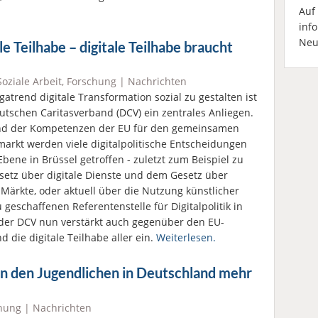
Auf
inf
Neu
le Teilhabe – digitale Teilhabe braucht
Soziale Arbeit
,
Forschung
|
Nachrichten
atrend digitale Transformation sozial zu gestalten ist
tschen Caritasverband (DCV) ein zentrales Anliegen.
nd der Kompetenzen der EU für den gemeinsamen
arkt werden viele digitalpolitische Entscheidungen
Ebene in Brüssel getroffen - zuletzt zum Beispiel zu
etz über digitale Dienste und dem Gesetz über
e Märkte, oder aktuell über die Nutzung künstlicher
 geschaffenen Referentenstelle für Digitalpolitik in
 der DCV nun verstärkt auch gegenüber den EU-
nd die digitale Teilhabe aller ein.
Weiterlesen.
n den Jugendlichen in Deutschland mehr
hung
|
Nachrichten