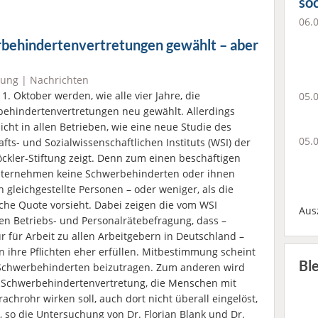
soc
06.
behindertenvertretungen gewählt – aber
hung
|
Nachrichten
1. Oktober werden, wie alle vier Jahre, die
05.
ehinderten­vertretungen neu gewählt. Allerdings
nicht in allen Betrieben, wie eine neue Studie des
05.
afts- und Sozialwissenschaftlichen Instituts (WSI) der
ckler-Stiftung zeigt. Denn zum einen beschäftigen
nternehmen keine Schwerbehinderten oder ihnen
h gleichgestellte Personen – oder weniger, als die
iche Quote vorsieht. Dabei zeigen die vom WSI
Aus
en Betriebs- und Personalrätebefragung, dass –
 für Arbeit zu allen Arbeitgebern in Deutschland –
 ihre Pflichten eher erfüllen. Mitbestimmung scheint
Bl
 Schwerbehinderten beizutragen. Zum anderen wird
r Schwerbehindertenvertretung, die Menschen mit
achrohr wirken soll, auch dort nicht überall eingelöst,
 so die Untersuchung von Dr. Florian Blank und Dr.