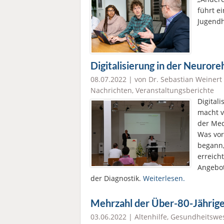
führt e
Jugendh
Digitalisierung in der Neuroreh
08.07.2022 | von Dr. Sebastian Weinert
Nachrichten
,
Veranstaltungsberichte
Digital
macht v
der Med
Was vor
begann,
erreich
Angebot
der Diagnostik.
Weiterlesen.
Mehrzahl der Über-80-Jährigen
03.06.2022 |
Altenhilfe
,
Gesundheitswe