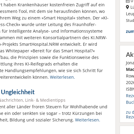
01
rt haben Krankenhäuser kostenfreien Zugriff auf ein
L
sessment-Tool, mit dem sie herausfinden können, wo
Leu
 ihrem Weg zu einem »Smart Hospital« stehen. Der »KI-
Stu
ss-Check« wurde unter Leitung des Fraunhofer-
ts für Intelligente Analyse- und Informationssysteme
zum
sammen mit weiteren Konsortialpartnern des KI.NRW-
p-Projekts SmartHospital.NRW entwickelt. Er wird
as Whitepaper »Bereit für das Smart Hospital?«
Ak
fbau, die Prinzipien sowie die Funktionsweise des
Jon
ttlung ihres KI-Reifegrads erhalten die
Mac
te Handlungsempfehlungen, wie sie sich Schritt für
Row
weiterentwickeln können.
Weiterlesen.
2026
ISB
 Ungleichheit
Rez
Nachrichten
,
Link- & Medientipps
Buc
ent aller Länder froren Steuern für Wohlhabende und
zu 
e ein oder senkten sie sogar – trotz Kürzungen bei
Rez
eit, Bildung und sozialer Sicherung.
Weiterlesen.