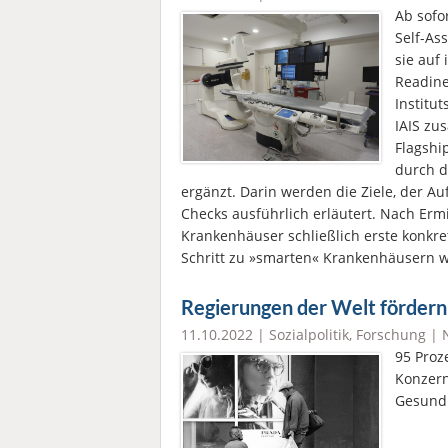
Ab sofo
Self-As
sie auf
Readine
Institu
IAIS zu
Flagshi
durch d
ergänzt. Darin werden die Ziele, der Au
Checks ausführlich erläutert. Nach Ermi
Krankenhäuser schließlich erste konkre
Schritt zu »smarten« Krankenhäusern 
Regierungen der Welt fördern
11.10.2022 |
Sozialpolitik
,
Forschung
|
95 Proz
Konzern
Gesundh