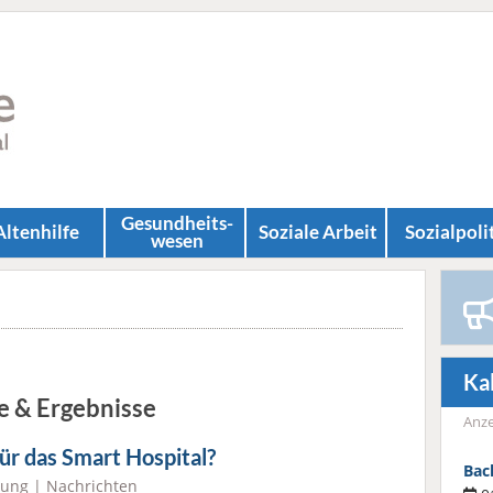
Gesundheits­
Altenhilfe
Soziale Arbeit
Sozial­poli
wesen
Ka
e & Ergebnisse
Anze
für das Smart Hospital?
Bac
hung
|
Nachrichten