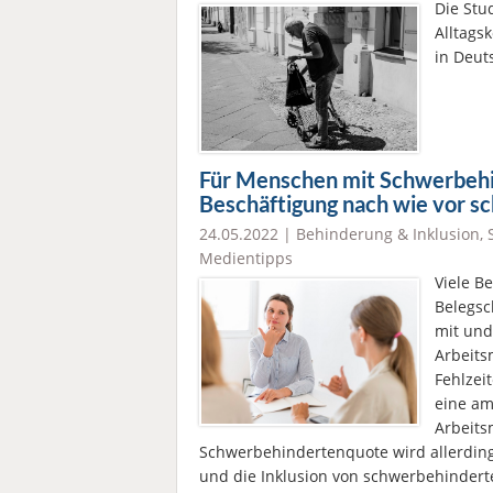
Die Stu
Alltag
in Deut
Für Menschen mit Schwerbehin
Beschäftigung nach wie vor sc
24.05.2022 |
Behinderung & Inklusion
,
Medientipps
Viele B
Belegsc
mit und
Arbeits
Fehlzei
eine am 
Arbeits
Schwerbehindertenquote wird allerdings
und die Inklusion von schwerbehinderte