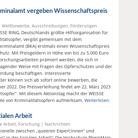
minalamt vergeben Wissenschaftspreis
|
Wettbewerbe, Ausschreibungen, Förderungen
SSE RING, Deutschlands größte Hilfsorganisation für
litätsopfer, vergibt gemeinsam mit dem
riminalamt (BKA) erstmals einen Wissenschaftspreis
hutz. Mit Preisgeldern in Höhe von bis zu 5.000 Euro
Forschungsarbeiten prämiert werden, die sich in
agender Weise mit Fragen des Opferschutzes und der
rdung beschäftigen. Interessierte
er können sich ab sofort online bewerben, die
er 2022. Die Preisverleihung findet am 22. März 2023
tätsopfer“. Mit diesem Aktionstag macht der WEISSE
öte von Kriminalitätsopfern aufmerksam.
Weiterlesen.
ialen Arbeit
e Arbeit
,
Forschung
|
Nachrichten
sionelle zwischen „queeren Expert:innen“ und
n“ in der Sozialen Arbeit": Die Hochschule RheinMain