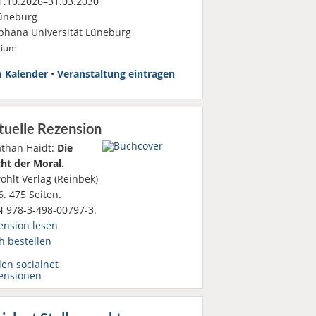
.10.2026–31.03.2030
üneburg
phana Universität Lüneburg
dium
 Kalender
•
Veranstaltung eintragen
tuelle Rezension
athan Haidt:
Die
ht der Moral.
ohlt Verlag (Reinbek)
. 475 Seiten.
N 978-3-498-00797-3.
ension lesen
h bestellen
den socialnet
ensionen