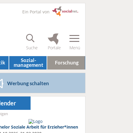
Ein Portal von
Sozial­
tik
Forschung
management
Werbung schalten
lender
igen
helor Soziale Arbeit für Erzieher*innen