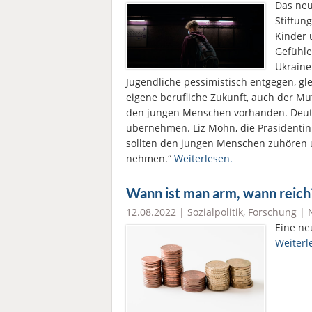
Das neu
Stiftun
Kinder 
Gefühle
Ukraine
Jugendliche pessimistisch entgegen, glei
eigene berufliche Zukunft, auch der M
den jungen Menschen vorhanden. Deuts
übernehmen. Liz Mohn, die Präsidentin 
sollten den jungen Menschen zuhören 
nehmen.“
Weiterlesen.
Wann ist man arm, wann reich
12.08.2022 |
Sozialpolitik
,
Forschung
|
Eine ne
Weiterl