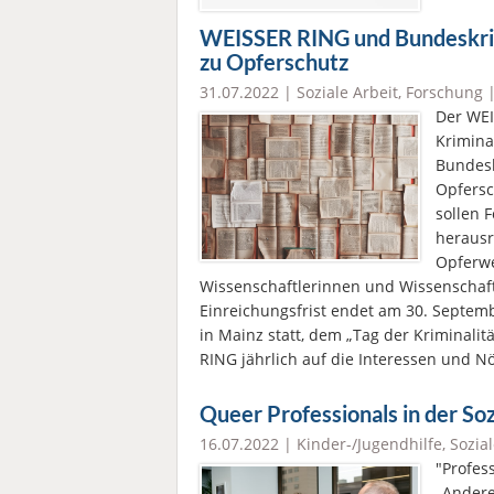
WEISSER RING und Bundeskri
zu Opferschutz
31.07.2022 |
Soziale Arbeit
,
Forschung
Der WEI
Krimina
Bundesk
Opfersc
sollen 
herausr
Opferwe
Wissenschaftlerinnen und Wissenschaftl
Einreichungsfrist endet am 30. Septemb
in Mainz statt, dem „Tag der Kriminali
RING jährlich auf die Interessen und N
Queer Professionals in der Soz
16.07.2022 |
Kinder-/Jugendhilfe
,
Sozial
"Profes
„Andere