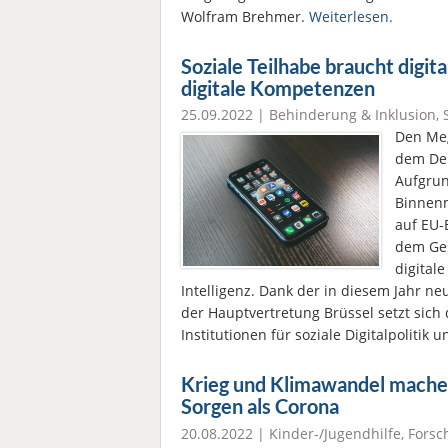
Wolfram Brehmer.
Weiterlesen.
Soziale Teilhabe braucht digita
digitale Kompetenzen
25.09.2022 |
Behinderung & Inklusion
,
Den Meg
dem Deu
Aufgru
Binnenm
auf EU-
dem Ges
digital
Intelligenz. Dank der in diesem Jahr neu
der Hauptvertretung Brüssel setzt sich
Institutionen für soziale Digitalpolitik u
Krieg und Klimawandel mache
Sorgen als Corona
20.08.2022 |
Kinder-/Jugendhilfe
,
Forsc