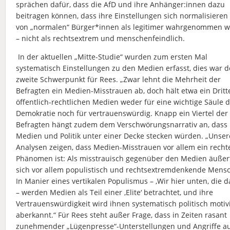
sprächen dafür, dass die AfD und ihre Anhänger:innen dazu
beitragen können, dass ihre Einstellungen sich normalisieren
von „normalen“ Bürger*innen als legitimer wahrgenommen 
– nicht als rechtsextrem und menschenfeindlich.
In der aktuellen „Mitte-Studie“ wurden zum ersten Mal
systematisch Einstellungen zu den Medien erfasst, dies war d
zweite Schwerpunkt für Rees. „Zwar lehnt die Mehrheit der
Befragten ein Medien-Misstrauen ab, doch hält etwa ein Dritte
öffentlich-rechtlichen Medien weder für eine wichtige Säule 
Demokratie noch für vertrauenswürdig. Knapp ein Viertel der
Befragten hängt zudem dem Verschwörungsnarrativ an, dass
Medien und Politik unter einer Decke stecken würden. „Unser
Analysen zeigen, dass Medien-Misstrauen vor allem ein recht
Phänomen ist: Als misstrauisch gegenüber den Medien äußer
sich vor allem populistisch und rechtsextremdenkende Mens
In Manier eines vertikalen Populismus – ‚Wir hier unten, die d
– werden Medien als Teil einer ‚Elite‘ betrachtet, und ihre
Vertrauenswürdigkeit wird ihnen systematisch politisch motiv
aberkannt.“ Für Rees steht außer Frage, dass in Zeiten rasant
zunehmender „Lügenpresse“-Unterstellungen und Angriffe a