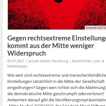
Amanda Lins / 
Gegen rechtsextreme Einstellun
kommt aus der Mitte weniger
Widerspruch
05.07.2021 |
Soziale Arbeit
,
Forschung
|
Nachrichten
,
Link- &
Medientipps
Wie weit sind rechtsextreme und menschenfeindlich
Einstellungen tatsächlich in die Mitte der Gesellschaft
eingedrungen? Gegen wen richtet sich die Ablehnung?
die demokratische Mitte geschrumpft oderverloren?
Antworten darauf gibt die bevölkerungsrepräsentativ
„Mitte-Studie“ 2020/2021 der Friedrich-Ebert-Stiftung 