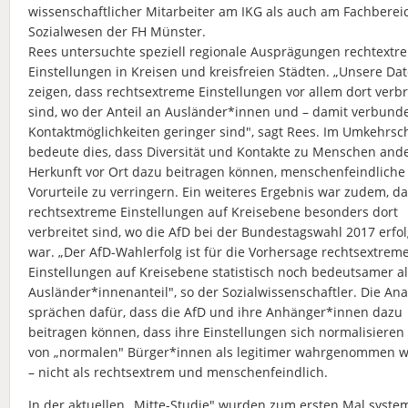
wissenschaftlicher Mitarbeiter am IKG als auch am Fachberei
Sozialwesen der FH Münster.
Rees untersuchte speziell regionale Ausprägungen rechtextr
Einstellungen in Kreisen und kreisfreien Städten. „Unsere Da
zeigen, dass rechtsextreme Einstellungen vor allem dort verbr
sind, wo der Anteil an Ausländer*innen und – damit verbund
Kontaktmöglichkeiten geringer sind", sagt Rees. Im Umkehrsc
bedeute dies, dass Diversität und Kontakte zu Menschen and
Herkunft vor Ort dazu beitragen können, menschenfeindliche
Vorurteile zu verringern. Ein weiteres Ergebnis war zudem, d
rechtsextreme Einstellungen auf Kreisebene besonders dort
verbreitet sind, wo die AfD bei der Bundestagswahl 2017 erfol
war. „Der AfD-Wahlerfolg ist für die Vorhersage rechtsextrem
Einstellungen auf Kreisebene statistisch noch bedeutsamer al
Ausländer*innenanteil", so der Sozialwissenschaftler. Die An
sprächen dafür, dass die AfD und ihre Anhänger*innen dazu
beitragen können, dass ihre Einstellungen sich normalisieren
von „normalen" Bürger*innen als legitimer wahrgenommen 
– nicht als rechtsextrem und menschenfeindlich.
In der aktuellen „Mitte-Studie" wurden zum ersten Mal syste