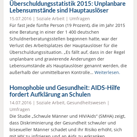
Überschuldungsstatistik 2015: Unplan­bare
Lebens­umstände sind Hauptauslöser
15.07.2016 |
Soziale Arbeit
|
Umfragen
Für fast jede fünfte Person (19 Prozent), die im Jahr 2015
eine Beratung in einer der 1 400 deutschen
Schuldnerberatungsstellen begonnen hatte, war der
Verlust des Arbeitsplatzes der Hauptauslöser für die
Überschuldungssituation. „Es fällt auf, dass in der Regel
unplanbare und gravierende Änderungen der
Lebensumstände als Hauptauslöser genannt werden, die
außerhalb der unmittelbaren Kontrolle…
Weiterlesen.
Homophobie und Gesundheit: AIDS-Hilfe
fordert Aufklärung an Schulen
14.07.2016 |
Soziale Arbeit
,
Gesundheitswesen
|
Umfragen
Die Studie „Schwule Männer und HIV/Aids“ (SMHA) zeigt,
dass Diskriminierung der Gesundheit schwuler und
bisexueller Männer schadet und ihr Risiko erhöht, sich
mit HIV zu infizieren und an Aids zu erkranken.