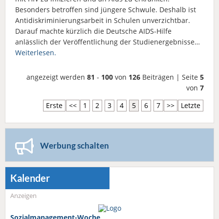
Besonders betroffen sind jüngere Schwule. Deshalb ist
Antidiskriminierungsarbeit in Schulen unverzichtbar.
Darauf machte kürzlich die Deutsche AIDS-Hilfe
anlässlich der Veröffentlichung der Studienergebnisse…
Weiterlesen.
angezeigt werden
81
-
100
von
126
Beiträgen | Seite
5
von
7
Erste
<<
1
2
3
4
5
6
7
>>
Letzte
Werbung schalten
Kalender
Anzeigen
Sozialmanagement-Woche