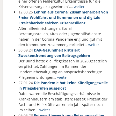
einer offenen Fehlerkultur Erkenntnisse für die
Krisenvorsorge zu gewinnen“,…
weiter
12.03.25
Lehren aus Corona: Zusammenarbeit von
Freier Wohlfahrt und Kommunen und digitale
Erreichbarkeit stärken Krisenresilienz
Altenhilfeeinrichtungen, Sozial-
Beratungsstellen, Kitas oder Jugendhilfsdienste
haben in der Corona-Pandemie eng und gut mit
den Kommunen zusammengearbeitet…
weiter
30.09.24
DAK-Gesundheit kritisiert
Zweckentfremdung von Beitragsgeldern
Der Bund hatte die Pflegekassen in 2020 gesetzlich
verpflichtet, Zahlungen im Rahmen der
Pandemiebewältigung an anspruchsberechtigte
Pflegeeinrichtungen…
weiter
27.01.24
Die Pandemie hat keine Kündigungswelle
in Pflegeberufen ausgelöst
Dabei waren die Beschäftigungsverhältnisse in
Krankenhäusern am stabilsten: Fast 90 Prozent der
Fach- und Hilfskräfte waren ein Jahr später noch
im selben…
weiter
09.05.23
Fotowettbewerb zum Betreuungsalltag