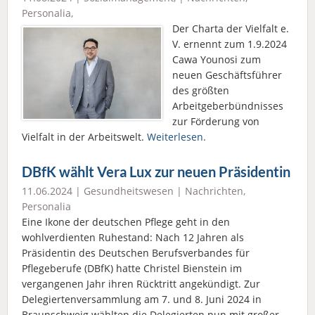
Personalia
,
Der Charta der Vielfalt e.
V. ernennt zum 1.9.2024
Cawa Younosi zum
neuen Geschäftsführer
des größten
Arbeitgeberbündnisses
zur Förderung von
Vielfalt in der Arbeitswelt.
Weiterlesen.
DBfK wählt Vera Lux zur neuen Präsidentin
11.06.2024 |
Gesundheitswesen
|
Nachrichten
,
Personalia
Eine Ikone der deutschen Pflege geht in den
wohlverdienten Ruhestand: Nach 12 Jahren als
Präsidentin des Deutschen Berufsverbandes für
Pflegeberufe (DBfK) hatte Christel Bienstein im
vergangenen Jahr ihren Rücktritt angekündigt. Zur
Delegiertenversammlung am 7. und 8. Juni 2024 in
Braunschweig wählten die Delegierten nun mit großer