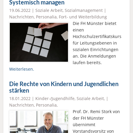
Systemisch managen
19.06.2022 |
Soziale Arbeit
,
Sozialmanagement
|
Nachrichten
,
Personalia
,
Fort- und Weiterbildung
Die FH Münster bietet
einen
Hochschulzertifikatskurs
für Leitungsebenen in
sozialen Einrichtungen
an. Die Anmeldungen
laufen bereits.
Weiterlesen.
Die Rechte von Kindern und Jugendlichen
stärken
18.01.2022 |
Kinder-/Jugendhilfe
,
Soziale Arbeit
, |
Nachrichten
,
Personalia
,
Prof. Dr. Remi Stork von
der FH Münster
übernimmt
Vorstandsvorsitz von