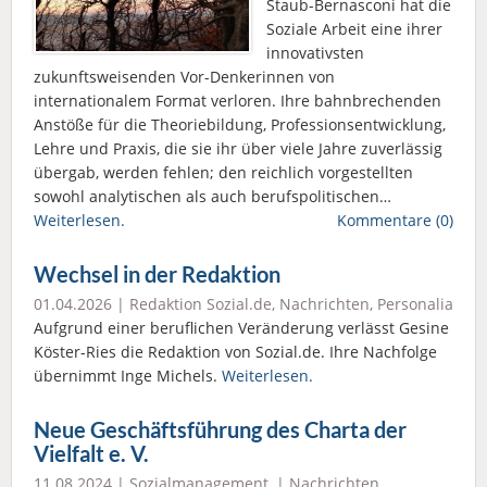
Staub-Bernasconi hat die
Soziale Arbeit eine ihrer
innovativsten
zukunftsweisenden Vor-Denkerinnen von
internationalem Format verloren. Ihre bahnbrechenden
Anstöße für die Theoriebildung, Professionsentwicklung,
Lehre und Praxis, die sie ihr über viele Jahre zuverlässig
übergab, werden fehlen; den reichlich vorgestellten
sowohl analytischen als auch berufspolitischen…
Weiterlesen.
Kommentare (0)
Wechsel in der Redaktion
01.04.2026 |
Redaktion Sozial.de
,
Nachrichten
,
Personalia
Aufgrund einer beruflichen Veränderung verlässt Gesine
Köster-Ries die Redaktion von Sozial.de. Ihre Nachfolge
übernimmt Inge Michels.
Weiterlesen.
Neue Geschäftsführung des Charta der
Vielfalt e. V.
11.08.2024 |
Sozialmanagement
, |
Nachrichten
,