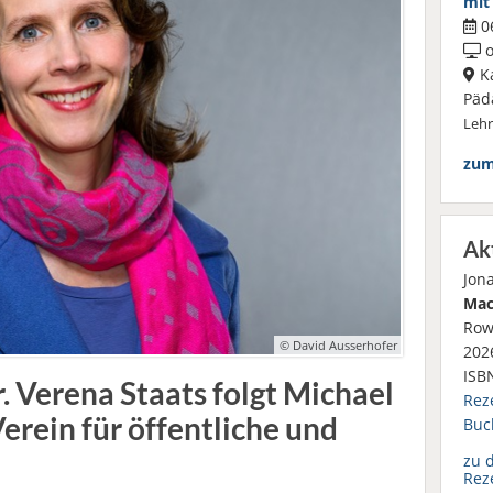
mit
06
o
Ka
Päd
Leh
zum
Ak
Jon
Mac
Row
© David Ausserhofer
2026
ISB
. Verena Staats folgt Michael
Rez
erein für öffentliche und
Buc
zu 
Rez