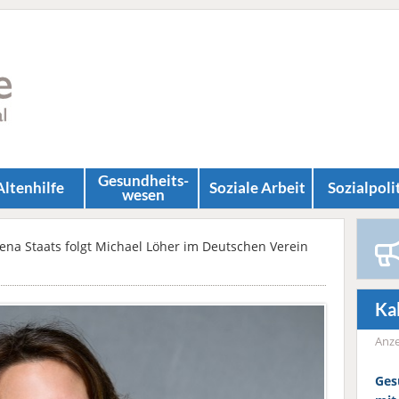
Gesundheits­
Altenhilfe
Soziale Arbeit
Sozial­poli
wesen
ena Staats folgt Michael Löher im Deutschen Verein
Ka
Anze
Ges