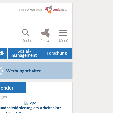
Ein Portal von
Sozial­
tik
Forschung
management
Werbung schalten
lender
igen
undheitsförderung am Arbeitsplatz