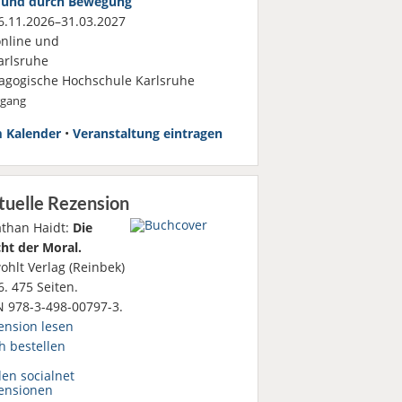
 und durch Bewegung
.11.2026–31.03.2027
nline und
rlsruhe
agogische Hochschule Karlsruhe
rgang
 Kalender
•
Veranstaltung eintragen
tuelle Rezension
athan Haidt:
Die
ht der Moral.
ohlt Verlag (Reinbek)
. 475 Seiten.
N 978-3-498-00797-3.
ension lesen
h bestellen
den socialnet
ensionen