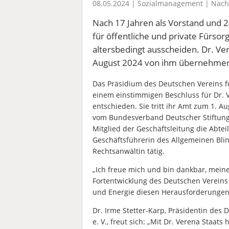
08.05.2024 |
Sozialmanagement
|
Nach
Nach 17 Jahren als Vorstand und 
für öffentliche und private Fürsor
altersbedingt ausscheiden. Dr. Ve
August 2024 von ihm übernehme
Das Präsidium des Deutschen Vereins für
einem einstimmigen Beschluss für Dr. V
entschieden. Sie tritt ihr Amt zum 1. Au
vom Bundesverband Deutscher Stiftunge
Mitglied der Geschäftsleitung die Abte
Geschäftsführerin des Allgemeinen Bli
Rechtsanwältin tätig.
„Ich freue mich und bin dankbar, mein
Fortentwicklung des Deutschen Verein
und Energie diesen Herausforderungen s
Dr. Irme Stetter-Karp, Präsidentin des 
e. V., freut sich: „Mit Dr. Verena Staats 