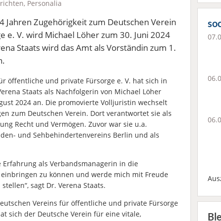
richten
,
Personalia
24 Jahren Zugehörigkeit zum Deutschen Verein
soc
ge e. V. wird Michael Löher zum 30. Juni 2024
07.
rena Staats wird das Amt als Vorständin zum 1.
n.
06.
 öffentliche und private Fürsorge e. V. hat sich in
erena Staats als Nachfolgerin von Michael Löher
gust 2024 an. Die promovierte Volljuristin wechselt
n zum Deutschen Verein. Dort verantwortet sie als
06.
ilung Recht und Vermögen. Zuvor war sie u.a.
nden- und Sehbehindertenvereins Berlin und als
e Erfahrung als Verbandsmanagerin in die
s einbringen zu können und werde mich mit Freude
Aus
tellen“, sagt Dr. Verena Staats.
Deutschen Vereins für öffentliche und private Fürsorge
hat sich der Deutsche Verein für eine vitale,
Bl