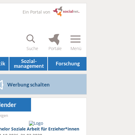
Ein Portal von
Sozial­
tik
Forschung
management
Werbung schalten
lender
igen
helor Soziale Arbeit für Erzieher*innen