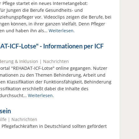
 Pflege startet ein neues Internetangebot:
l für Jungen die Berufe Gesundheits- und
ziehungspfleger vor. Videoclips zeigen die Berufe, bei
ngen können, in ihrer ganzen Vielfalt. Denn Pfleger
hen und haben ihn als…
Weiterlesen.
T-ICF-Lotse" - Informationen per ICF
erung & Inklusion
|
Nachrichten
portal "REHADAT-ICF-Lotse" online gegangen. Nutzer
rmationen zu den Themen Behinderung, Arbeit und
len Klassifikation der Funktionsfähigkeit, Behinderung
ssifikation erschließt dabei die Inhalte des
l durchsucht…
Weiterlesen.
 sein
ilfe
|
Nachrichten
flegefachkräften in Deutschland sollten gefördert