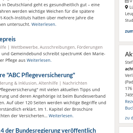
01
 in Deutschland geht es gesundheitlich gut – eine
L
Jahren werden wichtige Weichen für die spätere
Leu
rt-Koch-Instituts hatten über mehrere Jahre die
Stu
hen untersucht.
Weiterlesen.
zum
epreis
ilfe
|
Wettbewerbe, Ausschreibungen, Förderungen
Ak
 und Gemeindebund schreibt spectrumK den Marie-
der Pflege aus
Weiterlesen.
Ste
ach
re "ABC Pflegeversicherung"
Ver
(Pa
erung & Inklusion
,
Altenhilfe
|
Nachrichten
176 
flegeversicherung" mit vielen aktuellen Tipps und
749
rung und deren Angehörige ist beim Bundesverband
Rez
en. Auf über 120 Seiten werden wichtige Begriffe und
Buc
rständlich erklärt. Im 1. Kapitel der Broschüre
ichten der Versicherten…
Weiterlesen.
zu 
4 der Bundesregierung veröffentlich