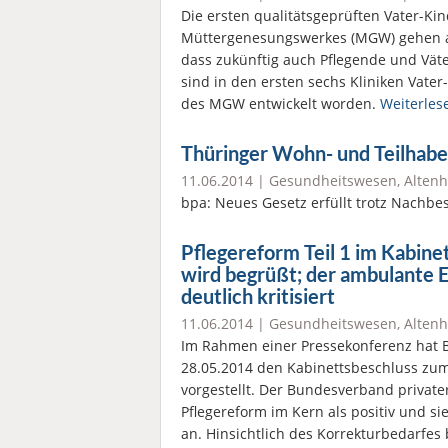
Die ersten qualitätsgeprüften Vater-
Müttergenesungswerkes (MGW) gehen an
dass zukünftig auch Pflegende und Vät
sind in den ersten sechs Kliniken Vate
des MGW entwickelt worden.
Weiterles
Thüringer Wohn- und Teilhabe
11.06.2014 |
Gesundheitswesen
,
Altenh
bpa: Neues Gesetz erfüllt trotz Nachb
Pflegereform Teil 1 im Kabine
wird begrüßt; der ambulante Ei
deutlich kritisiert
11.06.2014 |
Gesundheitswesen
,
Altenh
Im Rahmen einer Pressekonferenz hat
28.05.2014 den Kabinettsbeschluss zum
vorgestellt. Der Bundesverband privater 
Pflegereform im Kern als positiv und sie
an. Hinsichtlich des Korrekturbedarfe