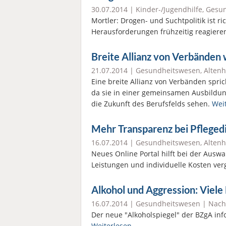
30.07.2014 |
Kinder-/Jugendhilfe
,
Gesun
Mortler: Drogen- und Suchtpolitik ist ri
Herausforderungen frühzeitig reagiere
Breite Allianz von Verbänden 
21.07.2014 |
Gesundheitswesen
,
Altenh
Eine breite Allianz von Verbänden spric
da sie in einer gemeinsamen Ausbildun
die Zukunft des Berufsfelds sehen.
Weit
Mehr Transparenz bei Pfleged
16.07.2014 |
Gesundheitswesen
,
Altenh
Neues Online Portal hilft bei der Ausw
Leistungen und individuelle Kosten ve
Alkohol und Aggression: Viele 
16.07.2014 |
Gesundheitswesen
|
Nach
Der neue "Alkoholspiegel" der BZgA inf
Weiterlesen.