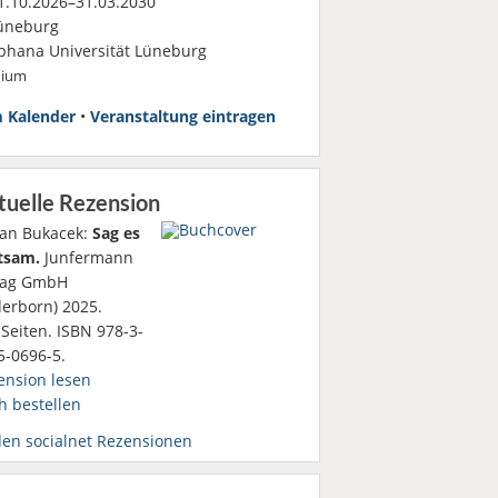
.10.2026–31.03.2030
üneburg
phana Universität Lüneburg
dium
 Kalender
•
Veranstaltung eintragen
tuelle Rezension
fan Bukacek:
Sag es
tsam.
Junfermann
lag GmbH
derborn) 2025.
Seiten. ISBN 978-3-
5-0696-5.
ension lesen
h bestellen
den socialnet Rezensionen