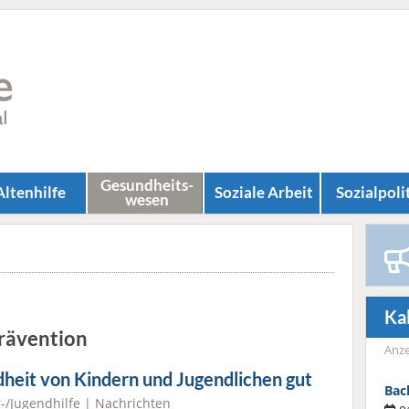
Gesundheits­
Altenhilfe
Soziale Arbeit
Sozial­poli
wesen
Ka
Prävention
Anze
heit von Kindern und Jugendlichen gut
Bac
-/Jugendhilfe
|
Nachrichten