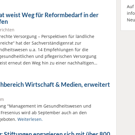
Auf
inf
t weist Weg für Reformbedarf in der
Neu
fen
richten
echte Versorgung – Perspektiven für ländliche
eiche“ hat der Sachverständigenrat zur
ndheitswesen u.a. 14 Empfehlungen für die
 gesundheitlichen und pflegerischen Versorgung
weist erneut den Weg hin zu einer nachhaltigen…
chbereich Wirtschaft & Medien, erweitert
um
gang "Management im Gesundheitswesen und
Fresenius wird ab September auch an den
geboten.
Weiterlesen.
 Stiftungen engagieren sich mit über 800