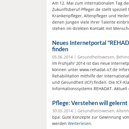
Am 12. Mai zum internationalen Tag der
Zukunftsberuf-Pfleger.de stellt speziel
Krankenpfleger, Altenpfleger und Heiler
denen Jungen viele ihrer Talente einbri
stehen im direkten Kontakt mit Mensc
Neues Internetportal "REHADA
finden
05.06.2014 |
Gesundheitswesen
,
Behind
Im Frühjahr 2014 ist das neue Internet
können unter www.rehadat-icf.de Info
Rehabilitation mithilfe der Internationa
und Gesundheit (ICF) finden. Die ICF-Kla
Informationssystems REHADAT. Aktuel
Pflege: Verstehen will gelernt
30.05.2014 |
Gesundheitswesen
,
Altenh
bpa: Gute Konzepte zur Gewinnung von P
werden
Weiterlesen.