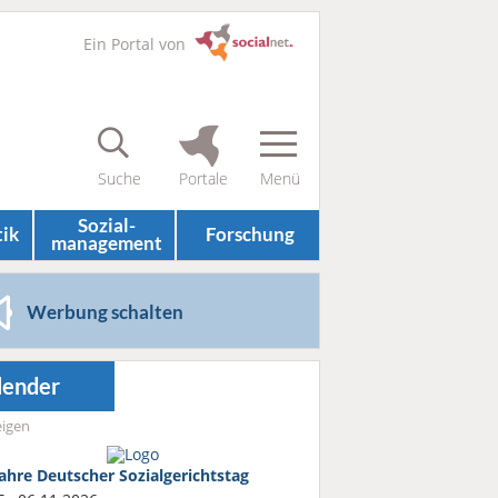
Ein Portal von
Sozial­
tik
Forschung
management
Werbung schalten
lender
igen
Jahre Deutscher Sozialgerichtstag