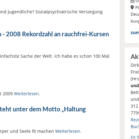
05
P
und Jugendliche? Sozialpsychiatrische Versorgung
Deut
Kong
zum
- 2008 Rekordzahl an rauchfrei-Kursen
Ak
infachste Sache der Welt. Ich habe es schon 100 Mal
Dir
Frie
(Hrs
und
Bel
rz 2009
Weiterlesen.
und
312 
steht unter dem Motto „Haltung
779
Rez
Buc
per und Seele fit machen
Weiterlesen.
zu 