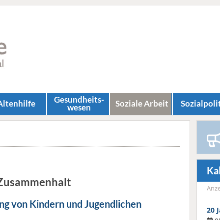
Gesundheits­
Altenhilfe
Soziale Arbeit
Sozial­poli
wesen
Ka
& Zusammenhalt
Anze
ung von Kindern und Jugendlichen
20 