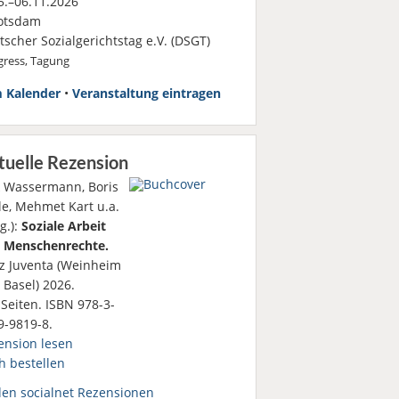
.–06.11.2026
otsdam
scher Sozialgerichtstag e.V. (DSGT)
ress, Tagung
 Kalender
•
Veranstaltung eintragen
tuelle Rezension
k Wassermann, Boris
le, Mehmet Kart u.a.
g.):
Soziale Arbeit
 Menschenrechte.
tz Juventa (Weinheim
 Basel) 2026.
Seiten. ISBN 978-3-
9-9819-8.
ension lesen
h bestellen
den socialnet Rezensionen