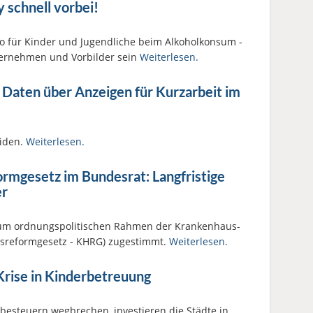
y schnell vorbei!
ko für Kinder und Jugendliche beim Alkoholkonsum -
ernehmen und Vorbilder sein
Weiterlesen.
 Daten über Anzeigen für Kurzarbeit im
eiden.
Weiterlesen.
rmgesetz im Bundesrat: Langfristige
er
um ordnungspolitischen Rahmen der Kranken­haus­
gsreformgesetz - KHRG) zugestimmt.
Weiterlesen.
rise in Kinderbetreuung
esteuern wegbrechen, investieren die Städte in