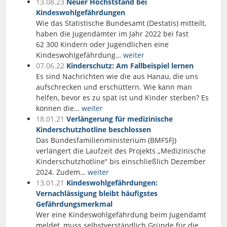
13.08.23
Neuer Höchststand bei
Kindeswohlgefährdungen
Wie das Statistische Bundesamt (Destatis) mitteilt,
haben die Jugendämter im Jahr 2022 bei fast
62 300 Kindern oder Jugendlichen eine
Kindeswohlgefährdung…
weiter
07.06.22
Kinderschutz: Am Fallbeispiel lernen
Es sind Nachrichten wie die aus Hanau, die uns
aufschrecken und erschüttern. Wie kann man
helfen, bevor es zu spät ist und Kinder sterben? Es
können die…
weiter
18.01.21
Verlängerung für medizinische
Kinderschutzhotline beschlossen
Das Bundesfamilienministerium (BMFSFJ)
verlängert die Laufzeit des Projekts „Medizinische
Kinderschutzhotline“ bis einschließlich Dezember
2024. Zudem…
weiter
13.01.21
Kindeswohlgefährdungen:
Vernachlässigung bleibt häufigstes
Gefährdungsmerkmal
Wer eine Kindeswohlgefährdung beim Jugendamt
meldet, muss selbstverständlich Gründe für die