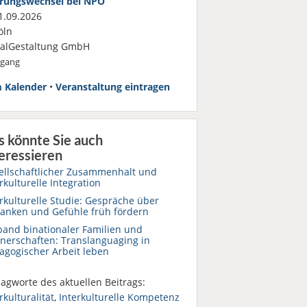
rungswechsel bei NPO
.09.2026
öln
ialGestaltung GmbH
rgang
 Kalender
•
Veranstaltung eintragen
s könnte Sie auch
eressieren
ellschaftlicher Zusammenhalt und
rkulturelle Integration
rkulturelle Studie: Gespräche über
anken und Gefühle früh fördern
band binationaler Familien und
tnerschaften: Translanguaging in
agogischer Arbeit leben
agworte des aktuellen Beitrags:
rkulturalität
,
Interkulturelle Kompetenz