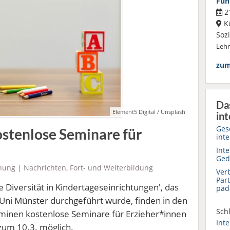
Füh
21
K
Soz
Leh
zum
Da
Element5 Digital / Unsplash
int
Ges
ostenlose Seminare für
inte
Inte
Ged
hung
|
Nachrichten
,
Fort- und Weiterbildung
Ver
Par
 Diversität in Kindertageseinrichtungen', das
päd
r Uni Münster durchgeführt wurde, finden in den
Schl
inen kostenlose Seminare für Erzieher*innen
Inte
zum 10.3. möglich.