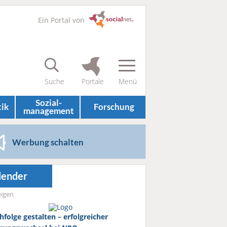
Ein Portal von
Sozial­
tik
Forschung
management
Werbung schalten
lender
igen
hfolge gestalten – erfolgreicher