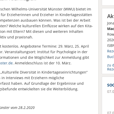
älischen Wilhelms-Universität Münster (WWU) bietet im
 für Erzieherinnen und Erzieher in Kindertagesstätten
Ak
 Kompetenzen ausbauen können. Was ist bei der Arbeit
Jon
hten? Welche kulturellen Einflüsse wirken auf den Kita-
Mac
ion mit Eltern? Mit diesen und weiteren Inhalten
Row
ktiv und praxisnah.
2026
ISB
st kostenlos. Angebotene Termine: 29. März, 25. April
Rez
hr. Veranstaltungsort: Institut für Psychologie in der
Buc
formationen und die Möglichkeit zur Anmeldung gibt
ster.de
. Anmeldeschluss ist der 10. März.
zu 
Rez
 „Kulturelle Diversität in Kindertageseinrichtungen“
in Interviews mit Erziehern mögliche
 erfasst haben. Auf Grundlage der Ergebnisse und
soc
sbefunde entwickelten sie die Weiterbildung.
07.
Münster vom 28.2.2020
07.