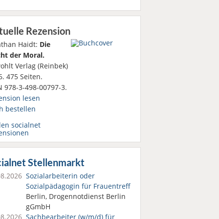
tuelle Rezension
athan Haidt:
Die
ht der Moral.
ohlt Verlag (Reinbek)
. 475 Seiten.
N 978-3-498-00797-3.
ension lesen
h bestellen
den socialnet
ensionen
ialnet Stellenmarkt
08.2026
Sozialarbeiterin oder
Sozialpädagogin für Frauentreff
Berlin, Drogennotdienst Berlin
gGmbH
08.2026
Sachbearbeiter (w/m/d) für