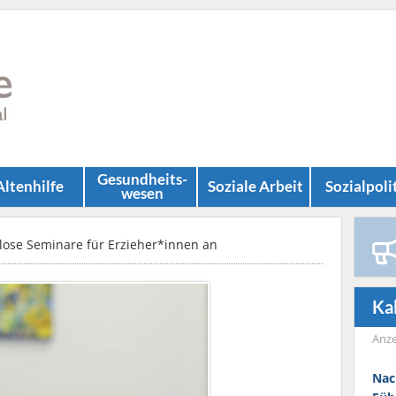
Gesundheits­
Altenhilfe
Soziale Arbeit
Sozial­poli
wesen
lose Seminare für Erzieher*innen an
Ka
Anze
Nac