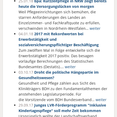
25.01.18
bpa: Kurzzeitpflege in NRW zeigt bereits
heute die Versorgungslücken von morgen
Weil Pflegeeinrichtungen sich bemühen, die
starren Anforderungen des Landes an
Einzelzimmer- und Fachkraftquote zu erfüllen,
verschwinden in Nordrhein-Westfalen…
weiter
04.01.18
2017 mit Rekordwerten bei
Erwerbstätigkeit und
sozialversicherungspflichtiger Beschäftigung
Zum zwölften Mal in Folge entwickelte sich die
Erwerbstätigkeit 2017 positiv. Das besagen
vorläufige Berechnungen des Statistischen
Bundesamtes (Destatis).…
weiter
03.10.17
Droht die politische Hängepartie im
Gesundheitswesen?
Gesundheit und Pflege zählen aus Sicht des
Klinikträgers BDH zu den Fundamentalthemen der
anstehenden Legislaturperiode. Für
die Vorsitzende vom BDH Bundesverband…
weiter
29.09.17
Junges LVR-Förderprogramm "Inklusive
Kindertagespflege" soll mehr Zeit bekommen
Ursprünglich wollte der Landschaftsverband