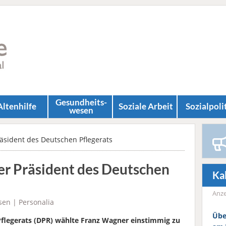
Gesundheits­
Altenhilfe
Soziale Arbeit
Sozial­poli
wesen
äsident des Deutschen Pflegerats
er Präsident des Deutschen
Ka
Anze
sen
|
Personalia
Übe
flegerats (DPR) wählte
Franz Wagner einstimmig zu