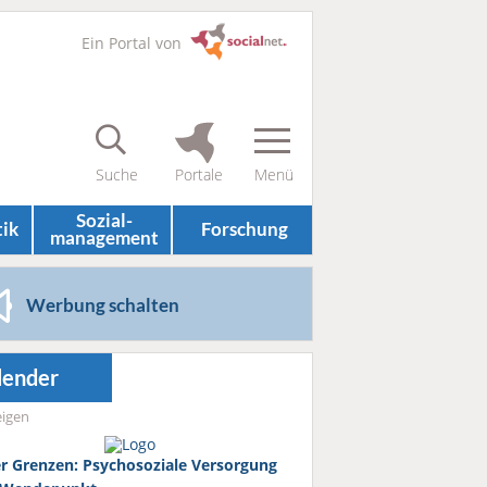
Ein Portal von
Sozial­
tik
Forschung
management
Werbung schalten
lender
igen
r Grenzen: Psychosoziale Versorgung