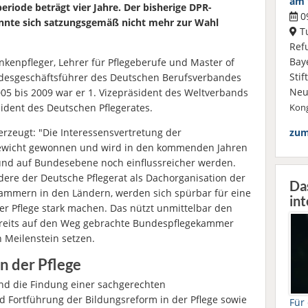
am 
riode beträgt vier Jahre. Der bisherige DPR-
09
onnte sich satzungsgemäß nicht mehr zur Wahl
Tu
Ref
Bay
kenpfleger, Lehrer für Pflegeberufe und Master of
Sti
undesgeschäftsführer des Deutschen Berufsverbandes
Neu
2005 bis 2009 war er 1. Vizepräsident des Weltverbands
sident des Deutschen Pflegerates.
Kong
rzeugt: "Die Interessensvertretung der
zum
Gewicht gewonnen und wird in den kommenden Jahren
und auf Bundesebene noch einflussreicher werden.
ere der Deutsche Pflegerat als Dachorganisation der
Da
kammern in den Ländern, werden sich spürbar für eine
int
der Pflege stark machen. Das nützt unmittelbar den
bereits auf den Weg gebrachte Bundespflegekammer
n Meilenstein setzen.
 der Pflege
nd die Findung einer sachgerechten
Fortführung der Bildungsreform in der Pflege sowie
Für