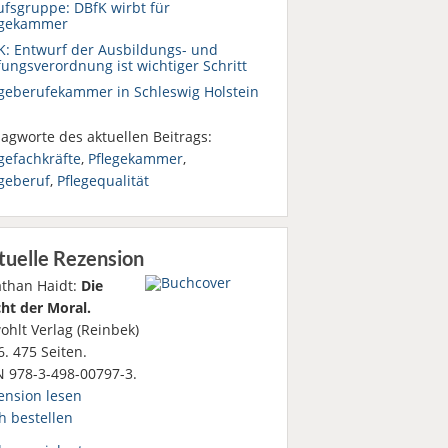
ufsgruppe: DBfK wirbt für
egekammer
K: Entwurf der Ausbildungs- und
fungsverordnung ist wichtiger Schritt
egeberufekammer in Schleswig Holstein
agworte des aktuellen Beitrags:
gefachkräfte
,
Pflegekammer
,
egeberuf
,
Pflegequalität
tuelle Rezension
athan Haidt:
Die
ht der Moral.
ohlt Verlag (Reinbek)
. 475 Seiten.
N 978-3-498-00797-3.
ension lesen
h bestellen