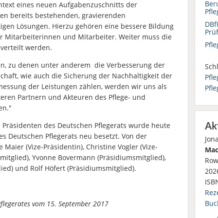
Ber
ontext eines neuen Aufgabenzuschnitts der
Pfl
en bereits bestehenden, gravierenden
DBf
htigen Lösungen. Hierzu gehören eine bessere Bildung
Prü
er Mitarbeiterinnen und Mitarbeiter. Weiter muss die
Pfl
 verteilt werden.
n, zu denen unter anderem die Verbesserung der
Schl
haft, wie auch die Sicherung der Nachhaltigkeit der
Pfle
messung der Leistungen zählen, werden wir uns als
Pfl
eren Partnern und Akteuren des Pflege- und
en."
Ak
Präsidenten des Deutschen Pflegerats wurde heute
 Deutschen Pflegerats neu besetzt. Von der
Jon
aier (Vize-Präsidentin), Christine Vogler (Vize-
Mac
mitglied), Yvonne Bovermann (Präsidiumsmitglied),
Row
ied) und Rolf Höfert (Präsidiumsmitglied).
2026
ISB
Rez
Buc
Pflegerates vom 15. September 2017