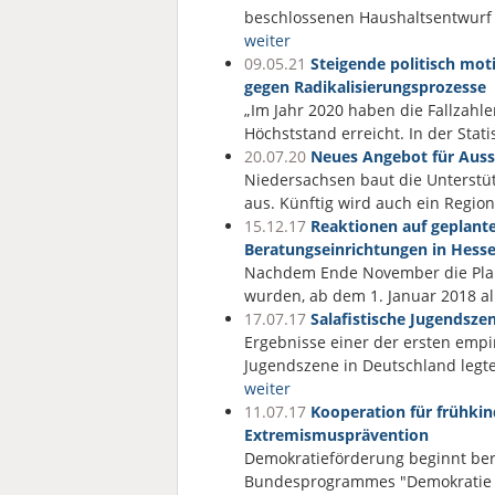
beschlossenen Haushaltsentwurf 
weiter
09.05.21
Steigende politisch mo
gegen Radikalisierungsprozesse
„Im Jahr 2020 haben die Fallzahle
Höchststand erreicht. In der Stat
20.07.20
Neues Angebot für Auss
Niedersachsen baut die Unterstü
aus. Künftig wird auch ein Regio
15.12.17
Reaktionen auf geplant
Beratungseinrichtungen in Hess
Nachdem Ende November die Plan
wurden, ab dem 1. Januar 2018 al
17.07.17
Salafistische Jugendsze
Ergebnisse einer der ersten emp
Jugendszene in Deutschland legt
weiter
11.07.17
Kooperation für frühki
Extremismusprävention
Demokratieförderung beginnt bere
Bundesprogrammes "Demokratie le