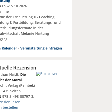
eitung
.09.–15.10.2026
nline
me der Erneuerung® - Coaching,
atung & Fortbildung, Beratungs- und
terbildungsformate in der
ialwirtschaft Melanie Hartung
rgang
 Kalender
•
Veranstaltung eintragen
tuelle Rezension
athan Haidt:
Die
ht der Moral.
ohlt Verlag (Reinbek)
. 475 Seiten.
N 978-3-498-00797-3.
ension lesen
h bestellen