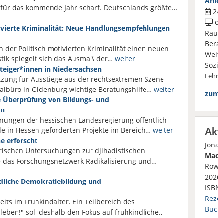
Anl
für das kommende Jahr scharf. Deutschlands größte…
24
o
tivierte Kriminalität: Neue Handlungsempfehlungen
Räu
Ber
n der Politisch motivierten Kriminalität einen neuen
Wei
istik spiegelt sich das Ausmaß der…
weiter
Soz
teiger*innen in Niedersachsen
Leh
tzung für Ausstiege aus der rechtsextremen Szene
nalbüro in Oldenburg wichtige Beratungshilfe…
weiter
zum
e Überprüfung von Bildungs- und
en
ungen der hessischen Landesregierung öffentlich
le in Hessen geförderten Projekte im Bereich…
weiter
Ak
ne erforscht
Jon
irischen Untersuchungen zur djihadistischen
Mac
e das Forschungsnetzwerk Radikalisierung und…
Row
2026
ndliche Demokratiebildung und
ISB
Rez
its im Frühkindalter. Ein Teilbereich des
Buc
ben!" soll deshalb den Fokus auf frühkindliche…