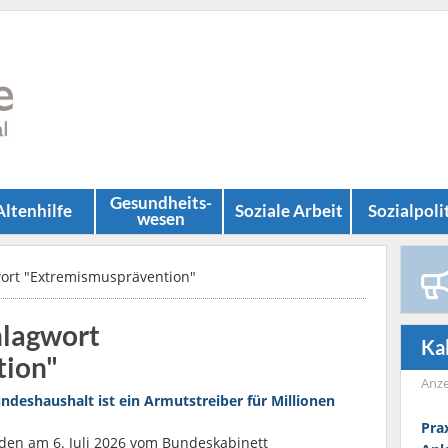
Gesundheits­
Altenhilfe
Soziale Arbeit
Sozial­poli
wesen
wort "Extremismusprävention"
hlagwort
Ka
tion"
Anze
ndeshaushalt ist ein Armutstreiber für Millionen
Prax
 den am 6. Juli 2026 vom Bundeskabinett