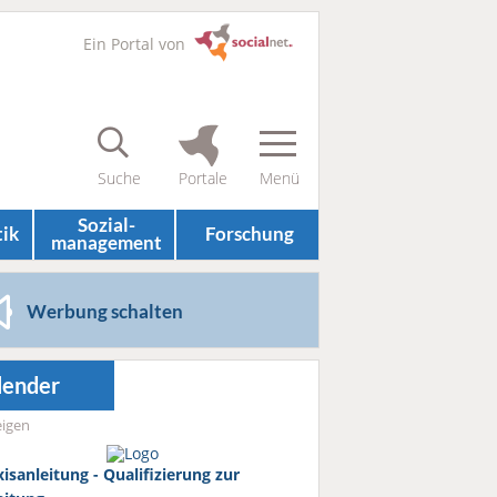
Ein Portal von
Sozial­
tik
Forschung
management
Werbung schalten
lender
igen
isanleitung - Qualifizierung zur