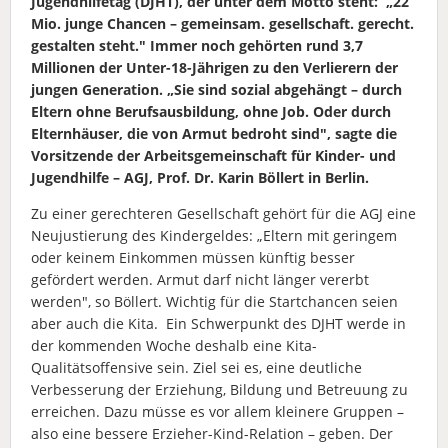
Jugendhilfetag (DJHT), der unter dem Motto steht: „22
Mio. junge Chancen – gemeinsam. gesellschaft. gerecht.
gestalten steht." Immer noch gehörten rund 3,7
Millionen der Unter-18-Jährigen zu den Verlierern der
jungen Generation. „Sie sind sozial abgehängt – durch
Eltern ohne Berufsausbildung, ohne Job. Oder durch
Elternhäuser, die von Armut bedroht sind", sagte die
Vorsitzende der Arbeitsgemeinschaft für Kinder- und
Jugendhilfe – AGJ, Prof. Dr. Karin Böllert in Berlin.
Zu einer gerechteren Gesellschaft gehört für die AGJ eine
Neujustierung des Kindergeldes: „Eltern mit geringem
oder keinem Einkommen müssen künftig besser
gefördert werden. Armut darf nicht länger vererbt
werden", so Böllert. Wichtig für die Startchancen seien
aber auch die Kita. Ein Schwerpunkt des DJHT werde in
der kommenden Woche deshalb eine Kita-
Qualitätsoffensive sein. Ziel sei es, eine deutliche
Verbesserung der Erziehung, Bildung und Betreuung zu
erreichen. Dazu müsse es vor allem kleinere Gruppen –
also eine bessere Erzieher-Kind-Relation – geben. Der