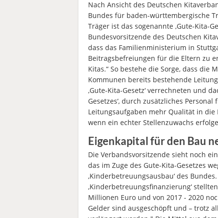
Nach Ansicht des Deutschen Kitaverban
Bundes für baden-württembergische Trä
Träger ist das sogenannte ‚Gute-Kita-Ges
Bundesvorsitzende des Deutschen Kita
dass das Familienministerium in Stuttga
Beitragsbefreiungen für die Eltern zu 
Kitas.“ So bestehe die Sorge, dass die 
Kommunen bereits bestehende Leitungsf
‚Gute-Kita-Gesetz‘ verrechneten und dad
Gesetzes‘, durch zusätzliches Personal
Leitungsaufgaben mehr Qualität in die 
wenn ein echter Stellenzuwachs erfolg
Eigenkapital für den Bau ne
Die Verbandsvorsitzende sieht noch ein
das im Zuge des Gute-Kita-Gesetzes w
‚Kinderbetreuungsausbau‘ des Bundes.
‚Kinderbetreuungsfinanzierung‘ stellte
Millionen Euro und von 2017 - 2020 no
Gelder sind ausgeschöpft und – trotz a