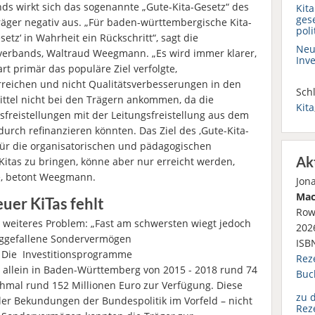
ds wirkt sich das sogenannte „Gute-Kita-Gesetz“ des
Kit
ges
ger negativ aus. „Für baden-württembergische Kita-
pol
etz‘ in Wahrheit ein Rückschritt“, sagt die
Neu
verbands, Waltraud Weegmann. „Es wird immer klarer,
Inv
rt primär das populäre Ziel verfolgte,
erreichen und nicht Qualitätsverbesserungen in den
Schl
Mittel nicht bei den Trägern ankommen, da die
Kita
reistellungen mit der Leitungsfreistellung aus dem
urch refinanzieren könnten. Das Ziel des ‚Gute-Kita-
 für die organisatorischen und pädagogischen
Ak
Kitas zu bringen, könne aber nur erreicht werden,
e, betont Weegmann.
Jon
Mac
uer KiTas fehlt
Row
 weiteres Problem: „Fast am schwersten wiegt jedoch
2026
eggefallene Sondervermögen
ISB
 Die Investitionsprogramme
Rez
n allein in Baden-Württemberg von 2015 - 2018 rund 74
Buc
chmal rund 152 Millionen Euro zur Verfügung. Diese
zu 
ller Bekundungen der Bundespolitik im Vorfeld – nicht
Rez