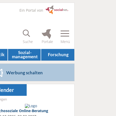
Ein Portal von
Sozial­
tik
Forschung
management
Werbung schalten
lender
igen
chosoziale Online-Beratung