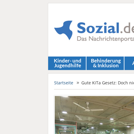
Kinder- und
Behinderung
Jugendhilfe
& Inklusion
Startseite
Gute KiTa Gesetz: Doch nic