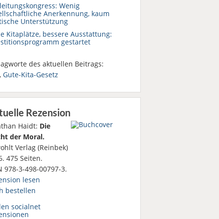
aleitungskongress: Wenig
ellschaftliche Anerkennung, kaum
itische Unterstützung
e Kitaplätze, bessere Ausstattung:
estitionsprogramm gestartet
agworte des aktuellen Beitrags:
,
Gute-Kita-Gesetz
tuelle Rezension
athan Haidt:
Die
ht der Moral.
ohlt Verlag (Reinbek)
. 475 Seiten.
N 978-3-498-00797-3.
ension lesen
h bestellen
den socialnet
ensionen