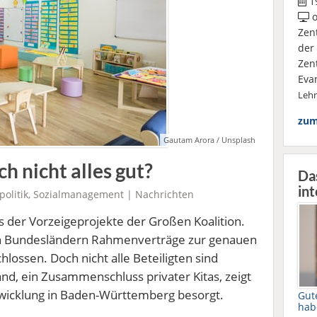
19
o
Zen
der
Zen
Eva
Leh
zum
Gautam Arora / Unsplash
h nicht alles gut?
Da
int
politik
,
Sozialmanagement
|
Nachrichten
nes der Vorzeigeprojekte der Großen Koalition.
len Bundesländern Rahmenverträge zur genauen
lossen. Doch nicht alle Beteiligten sind
nd, ein Zusammenschluss privater Kitas, zeigt
Entwicklung in Baden-Württemberg besorgt.
Gut
hab