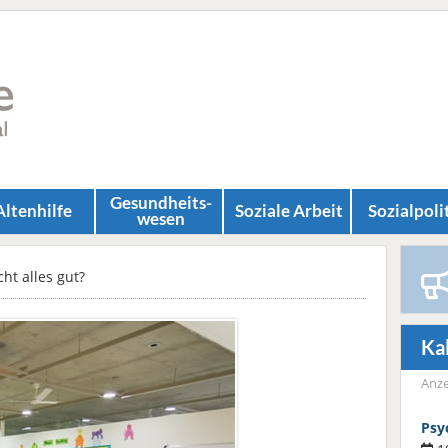
Gesundheits­
Altenhilfe
Soziale Arbeit
Sozial­poli
wesen
ht alles gut?
Ka
Anze
Psy