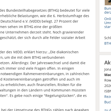
Bun
es Bundesteilhabegesetzes (BTHG) bedeutet für viele
derz
erhebliche Belastungen, wie die 6. Herbstumfrage des
Onl
Deutschland e.V. (VdDD) belegt. 27 Prozent der
Ums
men sehen im BTHG eine der größten
star
ne Unternehmen derzeit steht. Noch gravierender
eschätzt, der sich durch alle Felder sozialer Arbeit
Schl
BT
der des VdDD, erklärt hierzu: „Die diakonischen
ern, um die mit dem BTHG verbundenen
Ak
etzen. Allerdings: Der Jahreswechsel und damit die
ch immer sind viele Fragen offen. In einigen
Jon
e notwendigen Rahmenvereinbarungen, in zahlreichen
Mac
nd Kostenvereinbarungen getroffen und auch im
Row
zu erheblichen, auch finanziellen, Risiken für die
2026
Verwaltungen in den Ländern und Kommunen müssten
ISB
ten". Es gebe noch einige "Regelungslücken", die es
Rez
Buc
en bei der Umsetzung des BTHGs zählen nach Angaben
zu 