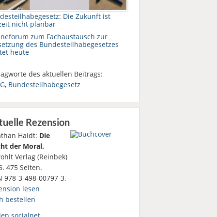
desteilhabegesetz: Die Zukunft ist
eit nicht planbar
ineforum zum Fachaustausch zur
etzung des Bundesteilhabegesetzes
tet heute
agworte des aktuellen Beitrags:
HG
,
Bundesteilhabegesetz
tuelle Rezension
athan Haidt:
Die
ht der Moral.
ohlt Verlag (Reinbek)
. 475 Seiten.
N 978-3-498-00797-3.
ension lesen
h bestellen
den socialnet