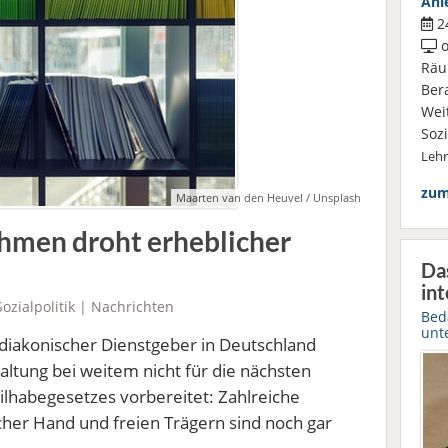
Anl
24
o
Räu
Ber
Wei
Soz
Leh
zum
Maarten van den Heuvel / Unsplash
hmen droht erheblicher
Da
int
Sozialpolitik
|
Nachrichten
Bed
unt
iakonischer Dienstgeber in Deutschland
altung bei weitem nicht für die nächsten
lhabegesetzes vorbereitet: Zahlreiche
cher Hand und freien Trägern sind noch gar