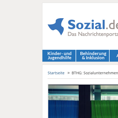
Kinder- und
Behinderung
Jugendhilfe
& Inklusion
Startseite
BTHG: Sozialunternehmen