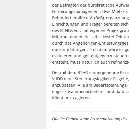
der Befragten der bürokratische Aufwa
Forderungsmanagement. Uwe Mletzko, 
Behindertenhilfe e.V. (BeB), ergänzt an
Einrichtungen und Träger bereiten sich
des BTHGs vor: mit eigenen Projektgr
Mitarbeitenden etc. – das kostet Zeit u
durch das Angehörigen-Entlastungsgeset
die Einrichtungen. Trotzdem wäre es gut
evaluieren und ggf. entgegenzusteuern
entsteht, muss natürlich auch refinanzi
Der mit dem BTHG einhergehende Parad
VdDD neue Steuerungslogiken: Es gelt
anzupassen. Alle am Bedarfsplanungs- 
enger zusammenarbeiten – und dafür a
Klienten zu agieren.
Quelle: Gemeinsame Pressemitteilung des