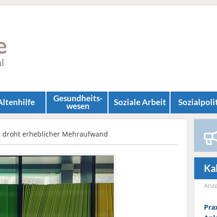
Gesundheits­
Altenhilfe
Soziale Arbeit
Sozial­poli
wesen
 droht erheblicher Mehraufwand
Ka
Anze
Prax