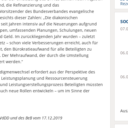
Rez
nd, die Refinanzierung und das
Vorsitzender des Bundesverbandes evangelische
gesichts dieser Zahlen: „Die diakonischen
soc
 seit Jahren intensiv auf die Neuerungen aufgrund
07.
uppen, umfassenden Planungen, Schulungen, neuen
nd Geld. Im zurückliegenden Jahr wurden – zuletzt
z – schon viele Verbesserungen erreicht, auch für
, den Bürokratieaufwand für alle Beteiligten zu
06.
. Der Mehraufwand, der durch die Umstellung
ert werden.“
igmenwechsel erfordert aus der Perspektive des
06.
e, Leistungsplanung und Ressourcensteuerung
und Leistungserstellungsprozess Beteiligten müssten
uch neue Rollen entwickeln – um im Sinne der
Aus
 VdDD und des BeB vom 17.12.2019