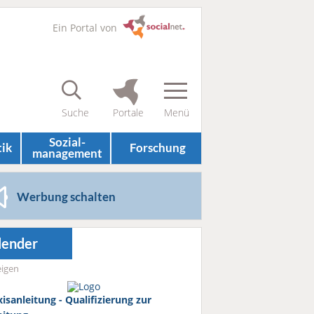
Ein Portal von
Sozial­
tik
Forschung
management
Werbung schalten
lender
igen
isanleitung - Qualifizierung zur