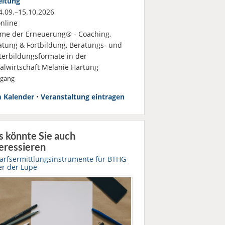
eitung
.09.–15.10.2026
nline
me der Erneuerung® - Coaching,
atung & Fortbildung, Beratungs- und
terbildungsformate in der
ialwirtschaft Melanie Hartung
rgang
 Kalender
•
Veranstaltung eintragen
s könnte Sie auch
eressieren
arfsermittlungsinstrumente für BTHG
er der Lupe