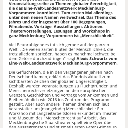
Veranstaltungsreihe zu Themen globaler Gerechtigkeit,
die
das Eine-Welt-Landesnetzwerk
Mecklenburg-
Vorpommern koordiniert.
Zum ersten Mal allerdings
unter dem neuen Namen weltwechsel. Das Thema des
Jahres und der insgesamt über 100 Begegnungen,
Filmabende, Vorträge, Ausstellungen, Aktionen,
Theatervorstellungen, Lesungen und Workshops in
ganz Mecklenburg-Vorpommern ist „Menschlichkeit“.
Viel Beunruhigendes tut sich gerade auf der ganzen
Welt. „Die vielen zarten Blüten der Menschlichkeit, die
trotz alledem sprießen, haben es manchmal schwer, bei
dem Getöse durchzudringen“, sagt
Alexis Schwartz vom
Eine-Welt-Landesnetzwerk Mecklenburg-Vorpommern
.
Die Geflüchteten, die in den vergangenen Jahren nach
Deutschland kamen, erklärt das Bündnis aktuell zum
sichtbarsten Zeichen der globalen Ungerechtigkeit.
Deshalb wurden Veranstaltungen zu Fluchtgründen und
Menschenrechsverletzungen an den europäischen
Grenzen, Geschichten und Vorträge vom Ankommen und
Bleiben ähnlich wie 2016 ins Zentrum des Programms
gestellt. Aber auch andere Themen drehen sich laut
Veranstalter um (mangelnde) Menschlichkeit: Ein
Workshop mit Langzeitarbeitslosen erkundet im Theater
und Museum das "Menschenrecht auf Arbeit", das
Mecklenburgische Staatstheater spielt eine Oper über
den ausgegrenzten und stigmatisierten Peter Grimes. In