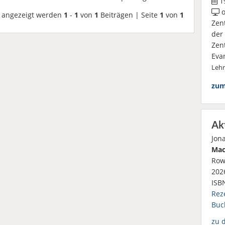
19
o
angezeigt werden
1
-
1
von
1
Beiträgen | Seite
1
von
1
Zen
der
Zen
Eva
Leh
zum
Ak
Jon
Mac
Row
2026
ISB
Rez
Buc
zu 