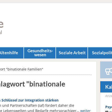
Gesundheits­
Altenhilfe
Soziale Arbeit
Sozial­poli
wesen
ort "binationale Familien"
hlagwort "binationale
Ka
Anze
 Schlüssel zur Integration stärken
 und Partnerschaften (iaf) fordert daher die
Psy
, die Lebenswelten und Bedarfe mehrsprachiger…
weiter