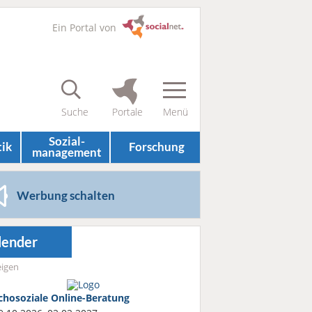
Ein Portal von
Sozial­
tik
Forschung
management
Werbung schalten
lender
igen
chosoziale Online-Beratung