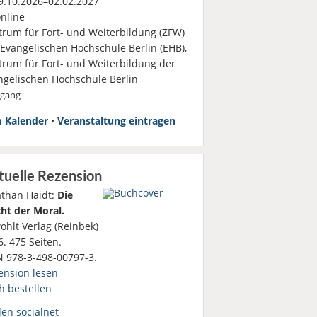
.10.2026–02.02.2027
nline
trum für Fort- und Weiterbildung (ZFW)
 Evangelischen Hochschule Berlin (EHB),
trum für Fort- und Weiterbildung der
ngelischen Hochschule Berlin
rgang
 Kalender
•
Veranstaltung eintragen
tuelle Rezension
athan Haidt:
Die
ht der Moral.
ohlt Verlag (Reinbek)
. 475 Seiten.
N 978-3-498-00797-3.
ension lesen
h bestellen
den socialnet