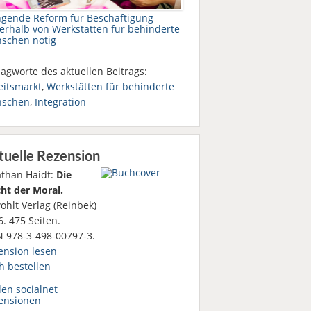
ngende Reform für Beschäftigung
erhalb von Werkstätten für behinderte
schen nötig
agworte des aktuellen Beitrags:
eitsmarkt
,
Werkstätten für behinderte
schen
,
Integration
tuelle Rezension
athan Haidt:
Die
ht der Moral.
ohlt Verlag (Reinbek)
. 475 Seiten.
N 978-3-498-00797-3.
ension lesen
h bestellen
den socialnet
ensionen