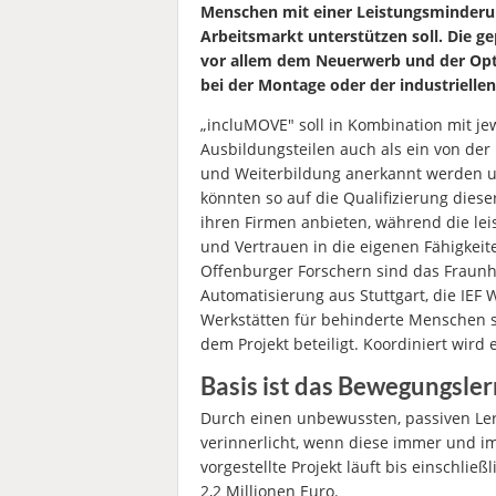
Menschen mit einer Leistungsminderun
Arbeitsmarkt unterstützen soll. Die g
vor allem dem Neuerwerb und der Opt
bei der Montage oder der industrielle
„incluMOVE" soll in Kombination mit je
Ausbildungsteilen auch als ein von der I
und Weiterbildung anerkannt werden un
könnten so auf die Qualifizierung dies
ihren Firmen anbieten, während die le
und Vertrauen in die eigenen Fähigkeit
Offenburger Forschern sind das Fraunho
Automatisierung aus Stuttgart, die IE
Werkstätten für behinderte Menschen s
dem Projekt beteiligt. Koordiniert wir
Basis ist das Bewegungsle
Durch einen unbewussten, passiven Le
verinnerlicht, wenn diese immer und i
vorgestellte Projekt läuft bis einschli
2,2 Millionen Euro.