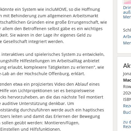
Dri
 könnte ein System wie incluMOVE, so die Hoffnung
auß
n mit Behinderung zum allgemeinen Arbeitsmarkt
Men
rtschaftlichen Gründen eine große Errungenschaft, wie
r allem den Betroffenen selbst gäbe es ein wichtiges
Schl
keit. Sie wären in der Lage ihr eigenes Geld zu
Arb
 Gesellschaft integriert werden.
Men
, interaktives und spielerisches System zu entwickeln,
ngshilfe Hilfestellungen im Arbeitsalltag anbietet
Ak
g erlaubt, komplexere Tätigkeiten zu erlernen", wie
ive-Lab an der Hochschule Offenburg, erklärt.
Jon
Mac
nden etwa ein projiziertes Video den Ablauf eines
Row
ilfe von Lichtprojektionen sei es beispielsweise
2026
ücks hervorzuheben, an die das nächste Teil montiert
ISB
he auditive Unterstützung denkbar. Um
Rez
bstständig durchzuführen werde auch ein haptisches
Buc
utzers leiten und damit das Erlernen der Bewegung
zu 
n sollen geübt werden: Montieren/Fügen,
Rez
 Einstellen und Hilfsfunktionen.