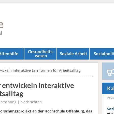
Gesundheits­
Altenhilfe
Soziale Arbeit
Sozial­poli
wesen
ickeln interaktive Lernformen für Arbeitsalltag
 entwickeln interaktive
Ka
tsalltag
Anze
Forschung
|
Nachrichten
Soz
Forschungsprojekt an der Hochschule Offenburg, das