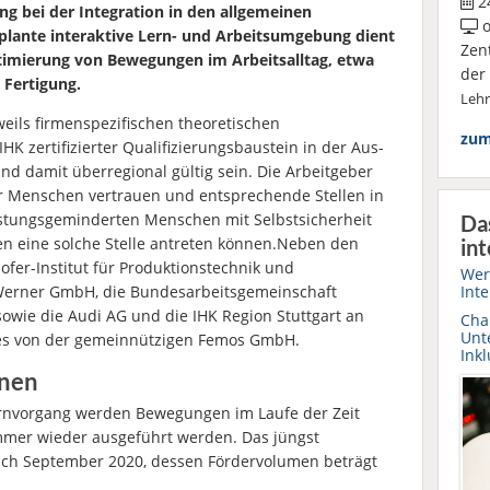
24
g bei der Integration in den allgemeinen
o
eplante interaktive Lern- und Arbeitsumgebung dient
Zen
imierung von Bewegungen im Arbeitsalltag, etwa
der
n Fertigung.
Leh
weils firmenspezifischen theoretischen
zum
HK zertifizierter Qualifizierungsbaustein in der Aus-
d damit überregional gültig sein. Die Arbeitgeber
er Menschen vertrauen und entsprechende Stellen in
istungsgeminderten Menschen mit Selbstsicherheit
Da
en eine solche Stelle antreten können.Neben den
int
fer-Institut für Produktionstechnik und
Wer
Int
F Werner GmbH, die Bundesarbeitsgemeinschaft
owie die Audi AG und die IHK Region Stuttgart an
Chan
Unt
d es von der gemeinnützigen Femos GmbH.
Inkl
rnen
rnvorgang werden Bewegungen im Laufe der Zeit
mmer wieder ausgeführt werden. Das jüngst
eßlich September 2020, dessen Fördervolumen beträgt