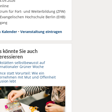
.09.2026
nline
trum für Fort- und Weiterbildung (ZFW)
 Evangelischen Hochschule Berlin (EHB)
rgang
 Kalender
•
Veranstaltung eintragen
s könnte Sie auch
eressieren
kstätten selbstbewusst auf
ernationaler Grüner Woche
ce statt Vorurteil: Wie ein
ernehmen mit Mut und Offenheit
usion lebt