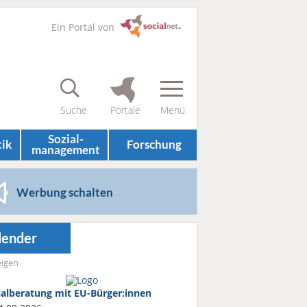
Ein Portal von
Sozial­
tik
Forschung
management
Werbung schalten
lender
igen
ialberatung mit EU-Bürger:innen