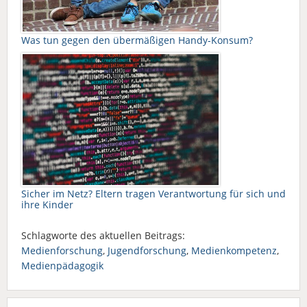
Was tun gegen den übermäßigen Handy-Konsum?
Sicher im Netz? Eltern tragen Verantwortung für sich und
ihre Kinder
Schlagworte des aktuellen Beitrags:
Medienforschung
,
Jugendforschung
,
Medienkompetenz
,
Medienpädagogik