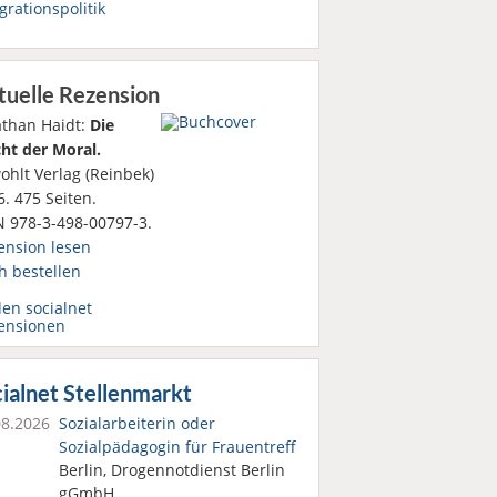
grationspolitik
tuelle Rezension
athan Haidt:
Die
ht der Moral.
ohlt Verlag (Reinbek)
. 475 Seiten.
N 978-3-498-00797-3.
ension lesen
h bestellen
den socialnet
ensionen
ialnet Stellenmarkt
08.2026
Sozialarbeiterin oder
Sozialpädagogin für Frauentreff
Berlin, Drogennotdienst Berlin
gGmbH