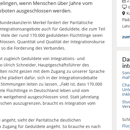
23
 gelingen, wenn Menschen über Jahre vom
o
geboten ausgeschlossen werden.
Ka
Päd
undeskanzlerin Merkel fordert der Paritätische
Leh
tegrationsangebote auch für Geduldete, die zum Teil
 Viele der rund 170.000 geduldeten Flüchtlinge seien
zum
lossen. Quantität und Qualität der Integrationskurse
so die Forderung des Verbandes.
ht zugleich Geduldete von Integrations- und
Da
 Ulrich Schneider, Hauptgeschäftsführer des
int
llten nicht geizen mit dem Zugang zu unserer Sprache
Son
mah
che plädiert dafür, sich in der Integrationsdebatte
Stimmungen leiten zu lassen. „Fakt ist, dass 170.000
Chan
Unt
ete Flüchtlinge in Deutschland leben und vom
Inkl
n weitgehend ausgeschlossen sind. Statt jahrelang
Stud
schen auszugrenzen, braucht es Integration vom
Ver
Schl
angeht, sieht der Paritätische deutlichen
Flüc
n Zugang für Geduldete angeht. So brauche es nach