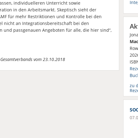
Inte
assen, individuelleren Unterricht sowie
ation in den Arbeitsmarkt. Skeptisch sieht der
F für mehr Restriktionen und Kontrolle bei den
el nicht an Integrationsbereitschaft bei den
Ak
 und passgenauen Angeboten für alle, die hier sind“,
Jon
Mac
Row
2026
en Gesamtverbands vom 23.10.2018
ISB
Rez
Buc
zu 
Rez
soc
07.