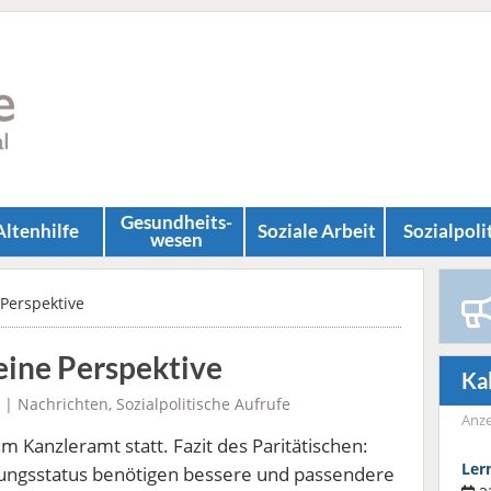
Gesundheits­
Altenhilfe
Soziale Arbeit
Sozial­poli
wesen
Perspektive
eine Perspektive
Ka
|
Nachrichten
,
Sozialpolitische Aufrufe
Anze
im Kanzleramt statt. Fazit des Paritätischen:
Ler
ngsstatus benötigen bessere und passendere