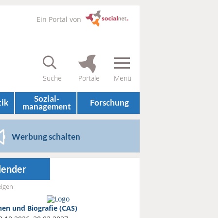
Ein Portal von
Sozial­
tik
Forschung
management
Werbung schalten
lender
igen
nen und Biografie (CAS)