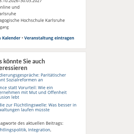
.10.2026–30.03.2027
nline und
rlsruhe
agogische Hochschule Karlsruhe
rgang
 Kalender
•
Veranstaltung eintragen
s könnte Sie auch
eressieren
dierungsgespräche: Paritätischer
nt Sozialreformen an
ce statt Vorurteil: Wie ein
ernehmen mit Mut und Offenheit
usion lebt
ie zur Flüchtlingswelle: Was besser in
waltungen laufen müsste
agworte des aktuellen Beitrags:
htlingspolitik
,
Integration
,