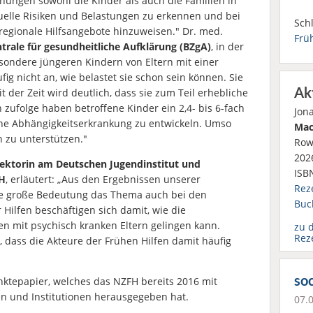
ungen sowohl die Kinder als auch die Familien in
uelle Risiken und Belastungen zu erkennen und bei
Schl
regionale Hilfsangebote hinzuweisen." Dr. med.
Frü
trale für gesundheitliche Aufklärung (BZgA)
, in der
esondere jüngeren Kindern von Eltern mit einer
g nicht an, wie belastet sie schon sein können. Sie
Ak
it der Zeit wird deutlich, dass sie zum Teil erhebliche
 zufolge haben betroffene Kinder ein 2,4- bis 6-fach
Jon
eine Abhängigkeitserkrankung zu entwickeln. Umso
Mac
ch zu unterstützen."
Row
2026
rektorin am Deutschen Jugendinstitut und
ISB
ZH
, erläutert: „Aus den Ergebnissen unserer
Rez
e große Bedeutung das Thema auch bei den
Buc
 Hilfen beschäftigen sich damit, wie die
ien mit psychisch kranken Eltern gelingen kann.
zu 
Rez
t, dass die Akteure der Frühen Hilfen damit häufig
soc
nktepapier, welches das NZFH bereits 2016 mit
en und Institutionen herausgegeben hat.
07.