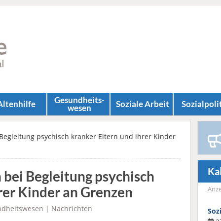
Gesundheits­
Altenhilfe
Soziale Arbeit
Sozial­poli
wesen
egleitung psychisch kranker Eltern und ihrer Kinder
Ka
bei Begleitung psychisch
hrer Kinder an Grenzen
Anze
dheitswesen
|
Nachrichten
Soz