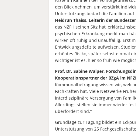
Ärzte im Rahmen der Vorsorgeuntersuch
den Blick nehmen, um verstärkt individ
Unterstützungsbedarf die Familien auf 
Heidrun Thaiss, Leiterin der Bundeszen
das NZFH seinen Sitz hat, erklärt:„Insb
psychischen Erkrankung merkt man häufi
wirken oft ruhig und unauffällig. Erst m
Entwicklungsdefizite aufweisen. Studien
erhöhtes Risiko, später selbst einmal 
wichtiger ist es, hier so früh wie mögli
Prof. Dr. Sabine Walper, Forschungsdi
Kooperationspartner der BZgA im NF
Kommunalbefragung wissen wir, welch
Fachkräften hat. Viele Netzwerke Früher
interdisziplinäre Versorgung von Famil
Allerdings stellen sie immer wieder fes
überfordert sind."
Grundlage zur Tagung bildet ein Eckpu
Unterstützung von 25 Fachgesellschaft