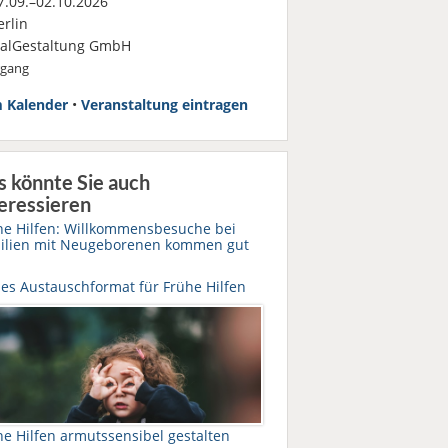
.09.–02.10.2026
rlin
ialGestaltung GmbH
rgang
 Kalender
•
Veranstaltung eintragen
s könnte Sie auch
eressieren
he Hilfen: Willkommensbesuche bei
ilien mit Neugeborenen kommen gut
es Austauschformat für Frühe Hilfen
he Hilfen armutssensibel gestalten