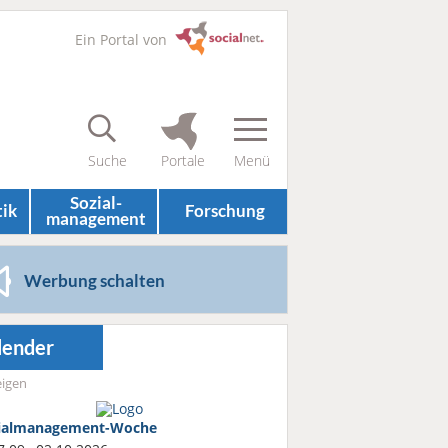
Ein Portal von
Sozial­
tik
Forschung
management
Werbung schalten
lender
igen
ialmanagement-Woche