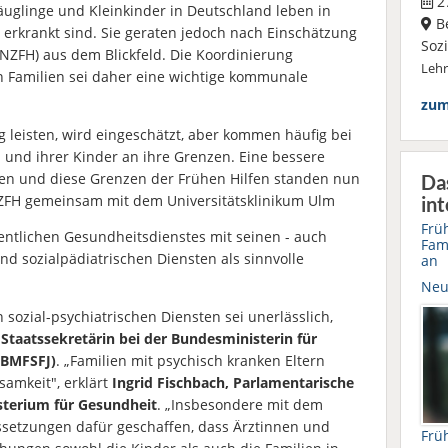
27
äuglinge und Kleinkinder in Deutschland leben in
Be
h erkrankt sind. Sie geraten jedoch nach Einschätzung
Soz
NZFH) aus dem Blickfeld. Die Koordinierung
Leh
en Familien sei daher eine wichtige kommunale
zum
g leisten, wird eingeschätzt, aber kommen häufig bei
n und ihrer Kinder an ihre Grenzen. Eine bessere
ien und diese Grenzen der Frühen Hilfen standen nun
Da
NZFH gemeinsam mit dem Universitätsklinikum Ulm
int
Frü
fentlichen Gesundheitsdienstes mit seinen - auch
Fam
nd sozialpädiatrischen Diensten als sinnvolle
an
Neu
ozial-psychiatrischen Diensten sei unerlässlich,
Staatssekretärin bei der Bundesministerin für
(BMFSFJ)
. „Familien mit psychisch kranken Eltern
amkeit", erklärt
Ingrid Fischbach, Parlamentarische
sterium für Gesundheit
. „Insbesondere mit dem
ssetzungen dafür geschaffen, dass Ärztinnen und
Frü