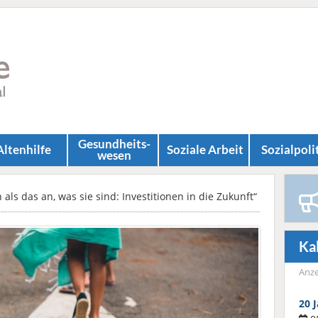
Gesundheits­
Altenhilfe
Soziale Arbeit
Sozial­poli
wesen
als das an, was sie sind: Investitionen in die Zukunft“
Ka
Anze
20 