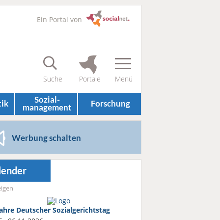
Ein Portal von
Sozial­
tik
Forschung
management
Werbung schalten
lender
igen
Jahre Deutscher Sozialgerichtstag