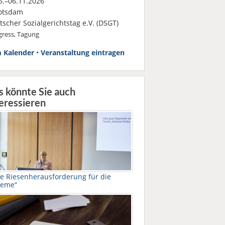
.–06.11.2026
otsdam
scher Sozialgerichtstag e.V. (DSGT)
ress, Tagung
 Kalender
•
Veranstaltung eintragen
s könnte Sie auch
eressieren
ne Riesenherausforderung für die
teme“