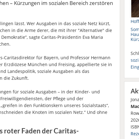
en – Kürzungen im sozialen Bereich zerstören
Hof
elingen lässt. Wer Ausgaben in das soziale Netz kürzt,
Som
chen in die Arme derer, die mit ihrer "Alternative" die
Hau
Demokratie“, sagte Caritas-Präsidentin Eva Maria
Kür
chen.
Schl
-Caritasdirektor für Bayern, und Professor Hermann
soz
der Erzdiözese München und Freising, appellierte sie in
Ein
nd Landespolitik, soziale Ausgaben als das
n die Zukunft.
Ak
ngen für soziale Ausgaben – in der Kinder- und
 Freiwilligendiensten, der Pflege und der
Jon
„greifen in den Funktionskern unseres Sozialstaats“,
Mac
chschneiden die Knoten im sozialen Netz.“ Und ohne
Row
2026
ISB
ls roter Faden der Caritas-
Rez