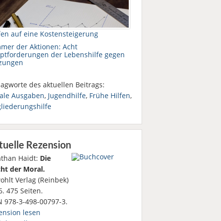
fen auf eine Kostensteigerung
mer der Aktionen: Acht
ptforderungen der Lebenshilfe gegen
zungen
agworte des aktuellen Beitrags:
iale Ausgaben
,
Jugendhilfe
,
Frühe Hilfen
,
gliederungshilfe
tuelle Rezension
athan Haidt:
Die
ht der Moral.
ohlt Verlag (Reinbek)
. 475 Seiten.
N 978-3-498-00797-3.
ension lesen