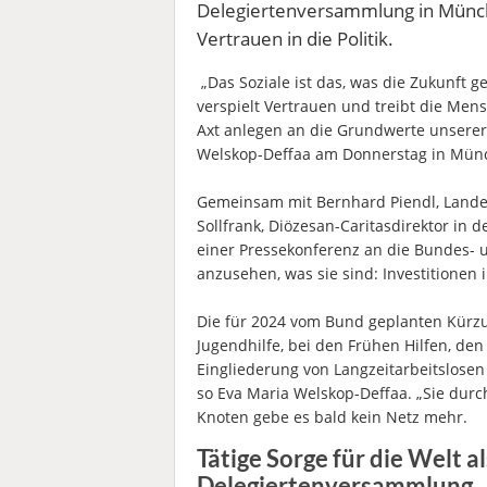
Delegiertenversammlung in Münch
Vertrauen in die Politik.
„Das Soziale ist das, was die Zukunft g
verspielt Vertrauen und treibt die Mens
Axt anlegen an die Grundwerte unserer 
Welskop-Deffaa am Donnerstag in Mün
Gemeinsam mit Bernhard Piendl, Landes
Sollfrank, Diözesan-Caritasdirektor in 
einer Pressekonferenz an die Bundes- u
anzusehen, was sie sind: Investitionen i
Die für 2024 vom Bund geplanten Kürzu
Jugendhilfe, bei den Frühen Hilfen, den
Eingliederung von Langzeitarbeitslosen 
so Eva Maria Welskop-Deffaa. „Sie dur
Knoten gebe es bald kein Netz mehr.
Tätige Sorge für die Welt a
Delegiertenversammlung