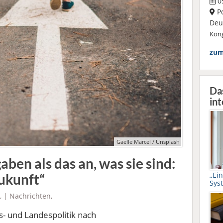
05
P
Deut
Kong
zum
Da
int
Gaelle Marcel / Unsplash
aben als das an, was sie sind:
„Ei
Zukunft“
Sys
, |
Nachrichten
,
s- und Landespolitik nach