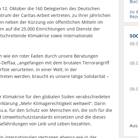
Buc
m 12. Oktober die 160 Delegierten des Deutschen
zu 
rum der Caritas-Arbeit vertreten, zu ihrer jährlichen
Rez
 neben der Kürzung von öffentlichen Mitteln im
en auf die 25.000 Einrichtungen und Dienste der
soc
fortschreitende Klimakrise sowie internationale
08.
ch wie ein roter Faden durch unsere Beratungen
-Deffaa, „angefangen mit dem brutalen Terrorangriff
08.
fste verurteilen. In einer Welt, in der
eten werden, braucht es unsere tätige Solidarität –
08.
r Klimakrise für den globalen Süden verabschiedeten
serklärung „Mehr Klimagerechtigkeit weltweit“. Darin
u.a. für den Schutz von Menschen ein, die sich für die
 Umweltschutzstandards einsetzen und die dieses
 Gefährdungen von Leib und Leben bezahlen.
Aus
in internationalen Verträgen ebenso wie in der