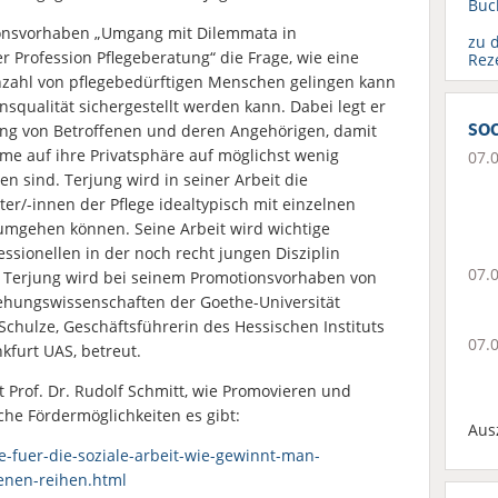
Buc
ionsvorhaben „Umgang mit Dilemmata in
zu 
 Profession Pflegeberatung“ die Frage, wie eine
Rez
zahl von pflegebedürftigen Menschen gelingen kann
squalität sichergestellt werden kann. Dabei legt er
soc
ng von Betroffenen und deren Angehörigen, damit
e auf ihre Privatsphäre auf möglichst wenig
07.
en sind. Terjung wird in seiner Arbeit die
er/-innen der Pflege idealtypisch mit einzelnen
umgehen können. Seine Arbeit wird wichtige
ssionellen in der noch recht jungen Disziplin
07.
n. Terjung wird bei seinem Promotionsvorhaben von
iehungswissenschaften der Goethe-Universität
 Schulze, Geschäftsführerin des Hessischen Instituts
07.
nkfurt UAS, betreut.
t Prof. Dr. Rudolf Schmitt, wie Promovieren und
he Fördermöglichkeiten es gibt:
Aus
-fuer-die-soziale-arbeit-wie-gewinnt-man-
enen-reihen.html