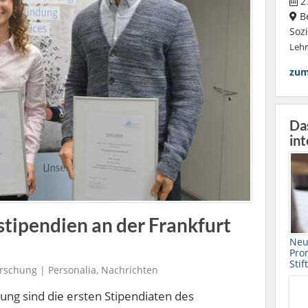
27
Be
Soz
Leh
zum
Da
int
tipendien an der Frankfurt
Neu
Pro
Stif
rschung
|
Personalia
,
Nachrichten
ng sind die ersten Stipendiaten des