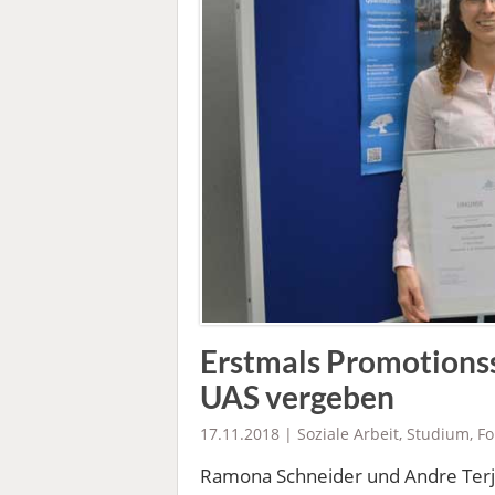
Erstmals Promotionss
UAS vergeben
17.11.2018 |
Soziale Arbeit
,
Studium
,
Fo
Ramona Schneider und Andre Terju