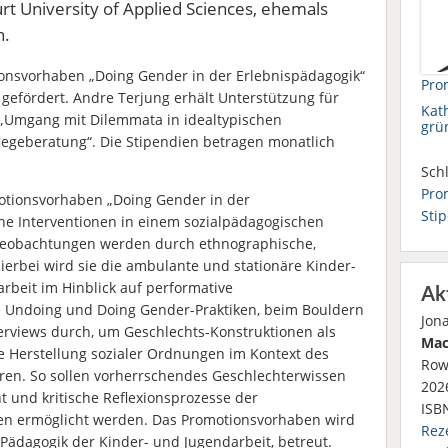
t University of Applied Sciences, ehemals
n.
onsvorhaben „Doing Gender in der Erlebnispädagogik“
Pro
gefördert. Andre Terjung erhält Unterstützung für
Kat
 „Umgang mit Dilemmata in idealtypischen
grü
legeberatung“. Die Stipendien betragen monatlich
Schl
Pro
tionsvorhaben „Doing Gender in der
Sti
he Interventionen in einem sozialpädagogischen
Beobachtungen werden durch ethnographische,
Hierbei wird sie die ambulante und stationäre Kinder-
arbeit im Hinblick auf performative
Ak
e Undoing und Doing Gender-Praktiken, beim Bouldern
Jon
terviews durch, um Geschlechts-Konstruktionen als
Mac
ve Herstellung sozialer Ordnungen im Kontext des
Row
eren. So sollen vorherrschendes Geschlechterwissen
2026
t und kritische Reflexionsprozesse der
ISB
en ermöglicht werden. Das Promotionsvorhaben wird
Rez
r Pädagogik der Kinder- und Jugendarbeit, betreut.