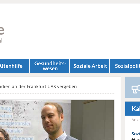
Gesundheits­
Altenhilfe
Soziale Arbeit
Sozial­poli
wesen
ndien an der Frankfurt UAS vergeben
Ka
Anze
Soz