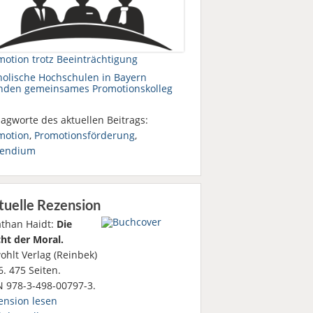
motion trotz Beeinträchtigung
holische Hochschulen in Bayern
nden gemeinsames Promotionskolleg
agworte des aktuellen Beitrags:
motion
,
Promotionsförderung
,
pendium
tuelle Rezension
athan Haidt:
Die
ht der Moral.
ohlt Verlag (Reinbek)
. 475 Seiten.
N 978-3-498-00797-3.
ension lesen