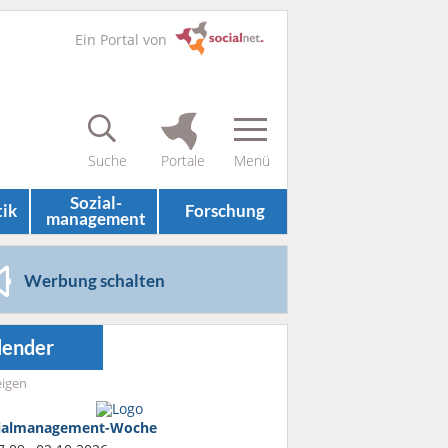
Ein Portal von
Sozial­
tik
Forschung
management
Werbung schalten
lender
igen
ialmanagement-Woche