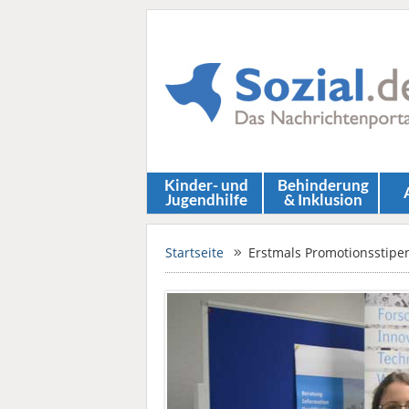
Kinder- und
Behinderung
Jugendhilfe
& Inklusion
Startseite
Erstmals Promotionsstipe