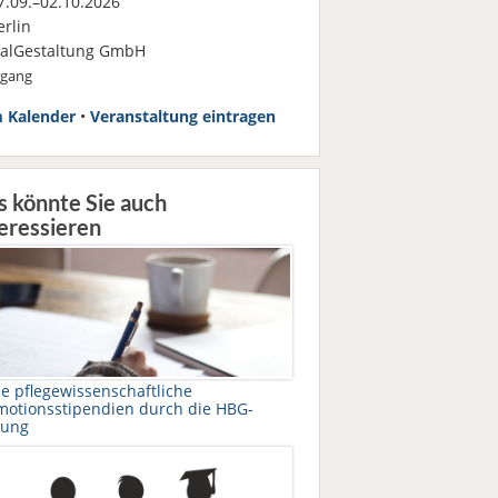
.09.–02.10.2026
rlin
ialGestaltung GmbH
rgang
 Kalender
•
Veranstaltung eintragen
s könnte Sie auch
eressieren
e pflegewissenschaftliche
motionsstipendien durch die HBG-
tung