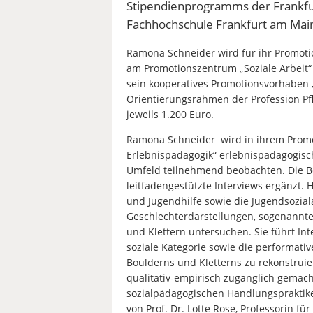
Stipendienprogramms der Frankfur
Fachhochschule Frankfurt am Mai
Ramona Schneider wird für ihr Promoti
am Promotionszentrum „Soziale Arbeit“ 
sein kooperatives Promotionsvorhaben
Orientierungsrahmen der Profession Pf
jeweils 1.200 Euro.
Ramona Schneider wird in ihrem Promo
Erlebnispädagogik“ erlebnispädagogisc
Umfeld teilnehmend beobachten. Die 
leitfadengestützte Interviews ergänzt. 
und Jugendhilfe sowie die Jugendsozial
Geschlechterdarstellungen, sogenannt
und Klettern untersuchen. Sie führt In
soziale Kategorie sowie die performati
Boulderns und Kletterns zu rekonstrui
qualitativ-empirisch zugänglich gemach
sozialpädagogischen Handlungspraktik
von Prof. Dr. Lotte Rose, Professorin fü