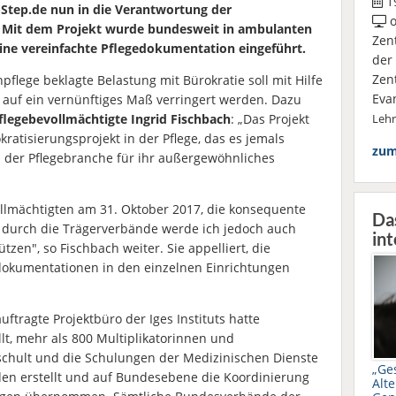
19
Step.de nun in die Verantwortung der
o
. Mit dem Projekt wurde bundesweit in ambulanten
Zen
ine vereinfachte Pflegedokumentation eingeführt.
der
Zen
npflege beklagte Belastung mit Bürokratie soll mit Hilfe
Eva
 auf ein vernünftiges Maß verringert werden. Dazu
flegebevollmächtigte Ingrid Fischbach
: „Das Projekt
Leh
okratisierungsprojekt in der Pflege, das es jemals
zum
 der Pflegebranche für ihr außergewöhnliches
ollmächtigten am 31. Oktober 2017, die konsequente
Da
 durch die Trägerverbände werde ich jedoch auch
int
tzen", so Fischbach weiter. Sie appelliert, die
edokumentationen in den einzelnen Einrichtungen
ftragte Projektbüro der Iges Instituts hatte
lt, mehr als 800 Multiplikatorinnen und
schult und die Schulungen der Medizinischen Dienste
„Ge
den erstellt und auf Bundesebene die Koordinierung
Alte