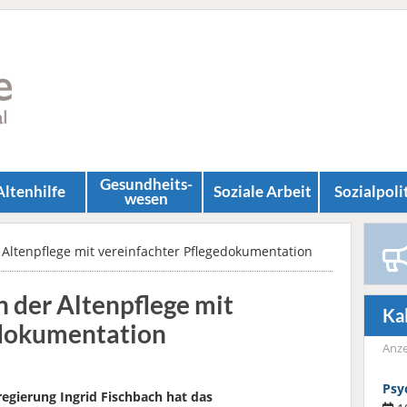
Gesundheits­
Altenhilfe
Soziale Arbeit
Sozial­poli
wesen
 Altenpflege mit vereinfachter Pflegedokumentation
n der Altenpflege mit
Ka
edokumentation
Anze
Psy
egierung Ingrid Fischbach hat das