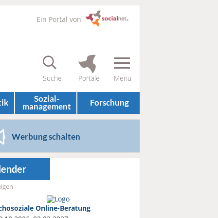
Ein Portal von
Sozial­
tik
Forschung
management
Werbung schalten
lender
igen
chosoziale Online-Beratung