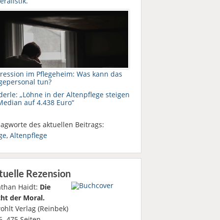
ralistik.“
ression im Pflegeheim: Was kann das
egepersonal tun?
erle: „Löhne in der Altenpflege steigen
Median auf 4.438 Euro“
agworte des aktuellen Beitrags:
ge
,
Altenpflege
tuelle Rezension
athan Haidt:
Die
ht der Moral.
ohlt Verlag (Reinbek)
. 475 Seiten.