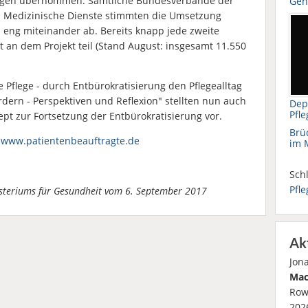
ungen übernommen. Sämtliche Bundesverbände der
Gene
 Medizinische Dienste stimmten die Umsetzung
eng miteinander ab. Bereits knapp jede zweite
 an dem Projekt teil (Stand August: insgesamt 11.550
e Pflege - durch Entbürokratisierung den Pflegealltag
rdern - Perspektiven und Reflexion" stellten nun auch
Dep
Pfl
ept zur Fortsetzung der Entbürokratisierung vor.
Brüd
r
www.patientenbeauftragte.de
im 
Schl
Pfle
isteriums für Gesundheit vom 6. September 2017
Ak
Jon
Mac
Row
2026