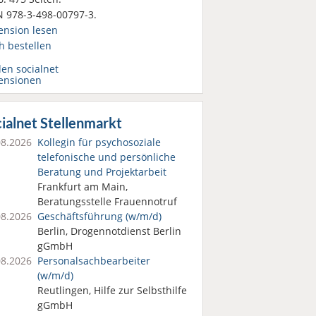
N 978-3-498-00797-3.
ension lesen
h bestellen
den socialnet
ensionen
ialnet Stellenmarkt
08.2026
Kollegin für psychosoziale
telefonische und persönliche
Beratung und Projektarbeit
Frankfurt am Main,
Beratungsstelle Frauennotruf
08.2026
Geschäftsführung (w/m/d)
Berlin, Drogennotdienst Berlin
gGmbH
08.2026
Personalsach­bearbeiter
(w/m/d)
Reutlingen, Hilfe zur Selbsthilfe
gGmbH