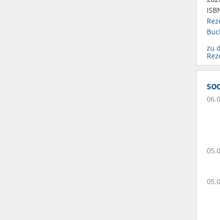
ISB
Rez
Buc
zu 
Rez
soc
06.
05.
05.