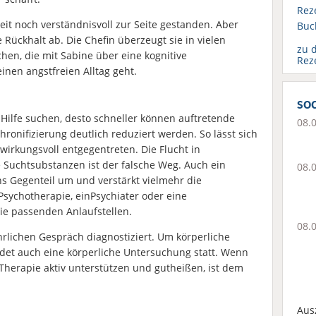
Rez
Zeit noch verständnisvoll zur Seite gestanden. Aber
Buc
Rückhalt ab. Die Chefin überzeugt sie in vielen
zu 
en, die mit Sabine über eine kognitive
Rez
inen angstfreien Alltag geht.
soc
e Hilfe suchen, desto schneller können auftretende
08.
hronifizierung deutlich reduziert werden. So lässt sich
wirkungsvoll entgegentreten. Die Flucht in
 Suchtsubstanzen ist der falsche Weg. Auch ein
08.
ns Gegenteil um und verstärkt vielmehr die
 Psychotherapie, einPsychiater oder eine
die passenden Anlaufstellen.
08.
rlichen Gespräch diagnostiziert. Um körperliche
ndet auch eine körperliche Untersuchung statt. Wenn
herapie aktiv unterstützen und gutheißen, ist dem
Aus