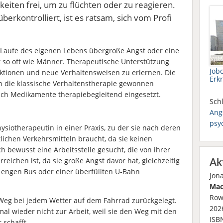
keiten frei, um zu flüchten oder zu reagieren.
berkontrolliert, ist es ratsam, sich vom Profi
m Laufe des eigenen Lebens übergroße Angst oder eine
lt so oft wie Männer. Therapeutische Unterstützung
Job
eaktionen und neue Verhaltensweisen zu erlernen. Die
Erk
h die klassische Verhaltenstherapie gewonnen
uch Medikamente therapiebegleitend eingesetzt.
Schl
Ang
psy
Physiotherapeutin in einer Praxis, zu der sie nach deren
ichen Verkehrsmitteln braucht, da sie keinen
ch bewusst eine Arbeitsstelle gesucht, die von ihrer
ichen ist, da sie große Angst davor hat, gleichzeitig
Ak
engen Bus oder einer überfüllten U-Bahn
Jon
Mac
Row
Weg bei jedem Wetter auf dem Fahrrad zurückgelegt.
2026
 wieder nicht zur Arbeit, weil sie den Weg mit den
ISB
 schafft.