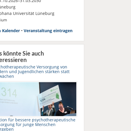
.10.2026–31.03.2030
üneburg
phana Universität Lüneburg
dium
 Kalender
•
Veranstaltung eintragen
s könnte Sie auch
eressieren
chotherapeutische Versorgung von
dern und Jugendlichen stärken statt
wächen
ition für bessere psychotherapeutische
sorgung für junge Menschen
rgeben