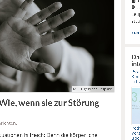
01
L
Leu
Stu
zum
Da
int
Psy
Kin
sch
M.T. Elgassier / Unsplash
Wie, wenn sie zur Störung
richten
,
Pet
Ver
Situationen hilfreich: Denn die körperliche
übe