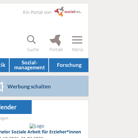
Ein Portal von
Sozial­
tik
Forschung
management
Werbung schalten
lender
igen
helor Soziale Arbeit für Erzieher*innen