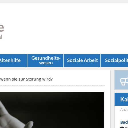
Gesundheits­
Altenhilfe
Soziale Arbeit
Sozial­poli
wesen
 wenn sie zur Störung wird?
Ka
Anze
Bac