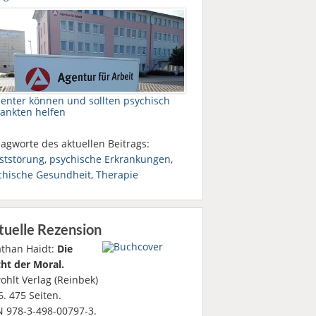
center können und sollten psychisch
rankten helfen
agworte des aktuellen Beitrags:
ststörung
,
psychische Erkrankungen
,
chische Gesundheit
,
Therapie
tuelle Rezension
athan Haidt:
Die
ht der Moral.
ohlt Verlag (Reinbek)
. 475 Seiten.
N 978-3-498-00797-3.