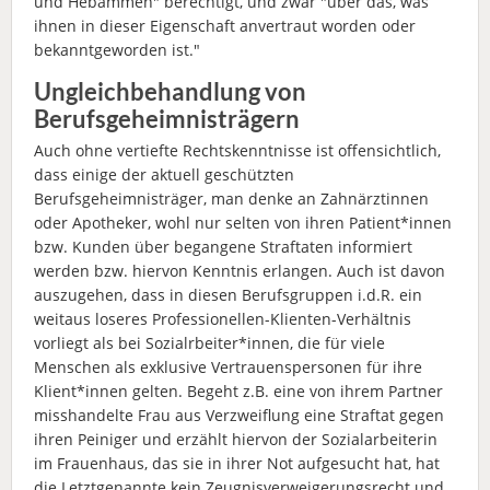
und Hebammen" berechtigt, und zwar "über das, was
ihnen in dieser Eigenschaft anvertraut worden oder
bekanntgeworden ist."
Ungleichbehandlung von
Berufsgeheimnisträgern
Auch ohne vertiefte Rechtskenntnisse ist offensichtlich,
dass einige der aktuell geschützten
Berufsgeheimnisträger, man denke an Zahnärztinnen
oder Apotheker, wohl nur selten von ihren Patient*innen
bzw. Kunden über begangene Straftaten informiert
werden bzw. hiervon Kenntnis erlangen. Auch ist davon
auszugehen, dass in diesen Berufsgruppen i.d.R. ein
weitaus loseres Professionellen-Klienten-Verhältnis
vorliegt als bei Sozialrbeiter*innen, die für viele
Menschen als exklusive Vertrauenspersonen für ihre
Klient*innen gelten. Begeht z.B. eine von ihrem Partner
misshandelte Frau aus Verzweiflung eine Straftat gegen
ihren Peiniger und erzählt hiervon der Sozialarbeiterin
im Frauenhaus, das sie in ihrer Not aufgesucht hat, hat
die Letztgenannte kein Zeugnisverweigerungsrecht und