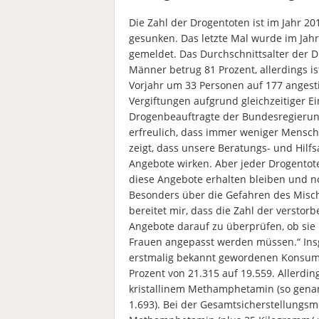
Die Zahl der Drogentoten ist im Jahr 20
gesunken. Das letzte Mal wurde im Jahr
gemeldet. Das Durchschnittsalter der Dr
Männer betrug 81 Prozent, allerdings i
Vorjahr um 33 Personen auf 177 anges
Vergiftungen aufgrund gleichzeitiger 
Drogenbeauftragte der Bundesregieru
erfreulich, dass immer weniger Mensc
zeigt, dass unsere Beratungs- und Hil
Angebote wirken. Aber jeder Drogentote 
diese Angebote erhalten bleiben und n
Besonders über die Gefahren des Misc
bereitet mir, dass die Zahl der verstor
Angebote darauf zu überprüfen, ob sie
Frauen angepasst werden müssen.“ Insg
erstmalig bekannt gewordenen Konsume
Prozent von 21.315 auf 19.559. Allerdin
kristallinem Methamphetamin (so genann
1.693). Bei der Gesamtsicherstellungsm