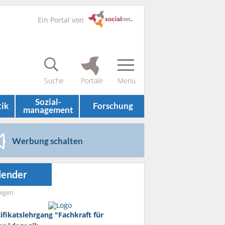
Ein Portal von
Sozial­
tik
Forschung
management
Werbung schalten
lender
igen
tifikatslehrgang "Fachkraft für