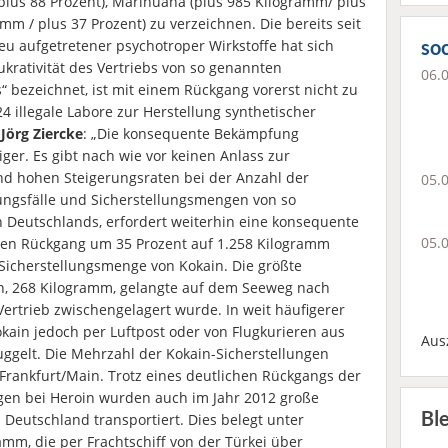
us 88 Prozent), Marihuana (plus 985 Kilogramm/ plus
amm / plus 37 Prozent) zu verzeichnen. Die bereits seit
eu aufgetretener psychotroper Wirkstoffe hat sich
soc
ukrativität des Vertriebs von so genannten
06.
“ bezeichnet, ist mit einem Rückgang vorerst nicht zu
 illegale Labore zur Herstellung synthetischer
Jörg Ziercke
: „Die konsequente Bekämpfung
ger. Es gibt nach wie vor keinen Anlass zur
d hohen Steigerungsraten bei der Anzahl der
05.
ungsfälle und Sicherstellungsmengen von so
n Deutschlands, erfordert weiterhin eine konsequente
05.
nen Rückgang um 35 Prozent auf 1.258 Kilogramm
 Sicherstellungsmenge von Kokain. Die größte
, 268 Kilogramm, gelangte auf dem Seeweg nach
ertrieb zwischengelagert wurde. In weit häufigerer
ain jedoch per Luftpost oder von Flugkurieren aus
Aus
gelt. Die Mehrzahl der Kokain-Sicherstellungen
 Frankfurt/Main. Trotz eines deutlichen Rückgangs der
gen bei Heroin wurden auch im Jahr 2012 große
Bl
Deutschland transportiert. Dies belegt unter
mm, die per Frachtschiff von der Türkei über