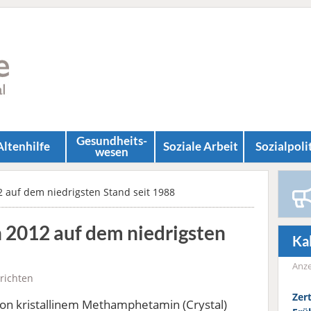
Gesundheits­
Altenhilfe
Soziale Arbeit
Sozial­poli
wesen
 auf dem niedrigsten Stand seit 1988
 2012 auf dem niedrigsten
Ka
Anze
richten
Zer
von kristallinem Methamphetamin (Crystal)