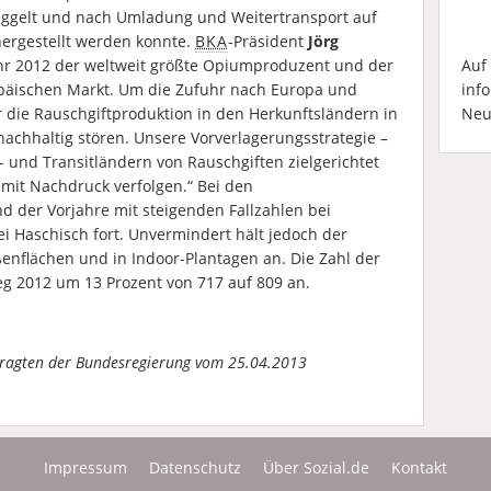
ggelt und nach Umladung und Weitertransport auf
ergestellt werden konnte.
BKA
-Präsident
Jörg
Auf
Jahr 2012 der weltweit größte Opiumproduzent und der
inf
ropäischen Markt. Um die Zufuhr nach Europa und
Neu
die Rauschgiftproduktion in den Herkunftsländern in
achhaltig stören. Unsere Vorverlagerungsstrategie –
 und Transitländern von Rauschgiften zielgerichtet
mit Nachdruck verfolgen.“ Bei den
d der Vorjahre mit steigenden Fallzahlen bei
i Haschisch fort. Unvermindert hält jedoch der
nflächen und in Indoor-Plantagen an. Die Zahl der
eg 2012 um 13 Prozent von 717 auf 809 an.
tragten der Bundesregierung vom 25.04.2013
Impressum
Datenschutz
Über Sozial.de
Kontakt