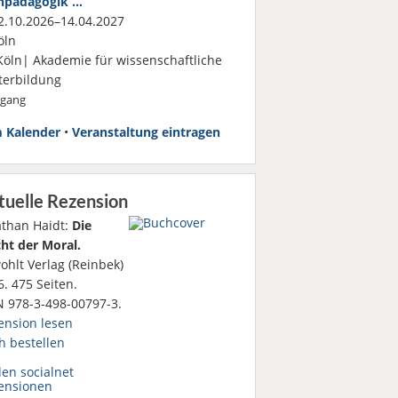
hpädagogik …
.10.2026–14.04.2027
öln
Köln| Akademie für wissenschaftliche
terbildung
rgang
 Kalender
•
Veranstaltung eintragen
tuelle Rezension
athan Haidt:
Die
ht der Moral.
ohlt Verlag (Reinbek)
. 475 Seiten.
N 978-3-498-00797-3.
ension lesen
h bestellen
den socialnet
ensionen