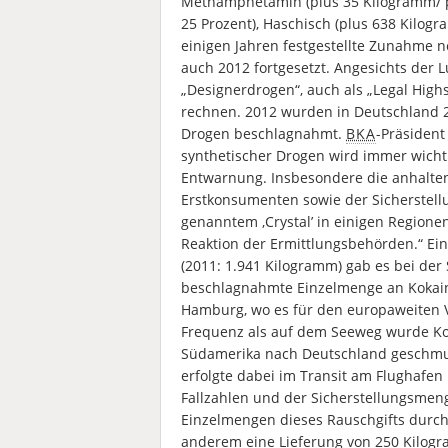
Methamphetamin (plus 35 Kilogramm/ pl
25 Prozent), Haschisch (plus 638 Kilogr
einigen Jahren festgestellte Zunahme n
auch 2012 fortgesetzt. Angesichts der L
„Designerdrogen“, auch als „Legal Highs
rechnen. 2012 wurden in Deutschland 24
Drogen beschlagnahmt.
BKA
-Präsident
synthetischer Drogen wird immer wichti
Entwarnung. Insbesondere die anhalten
Erstkonsumenten sowie der Sicherstell
genanntem ‚Crystal’ in einigen Regione
Reaktion der Ermittlungsbehörden.“ Ei
(2011: 1.941 Kilogramm) gab es bei der
beschlagnahmte Einzelmenge an Kokain
Hamburg, wo es für den europaweiten V
Frequenz als auf dem Seeweg wurde Kok
Südamerika nach Deutschland geschmug
erfolgte dabei im Transit am Flughafen
Fallzahlen und der Sicherstellungsmen
Einzelmengen dieses Rauschgifts durch 
anderem eine Lieferung von 250 Kilogra