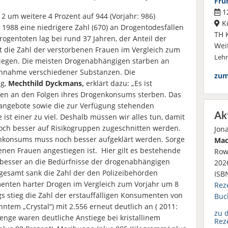
Frü
12
12 um weitere 4 Prozent auf 944 (Vorjahr: 986)
K
 1988 eine niedrigere Zahl (670) an Drogentodesfällen
TH 
ogentoten lag bei rund 37 Jahren, der Anteil der
Wei
st die Zahl der verstorbenen Frauen im Vergleich zum
Leh
tiegen. Die meisten Drogenabhängigen starben an
Einnahme verschiedener Substanzen. Die
zum
ng,
Mechthild Dyckmans,
erklärt dazu: „Es ist
hen an den Folgen ihres Drogenkonsums sterben. Das
fsangebote sowie die zur Verfügung stehenden
Ak
ist einer zu viel. Deshalb müssen wir alles tun, damit
och besser auf Risikogruppen zugeschnitten werden.
Jon
hkonsums muss noch besser aufgeklärt werden. Sorge
Mac
benen Frauen angestiegen ist. Hier gilt es bestehende
Row
 besser an die Bedürfnisse der drogenabhängigen
2026
esamt sank die Zahl der den Polizeibehörden
ISB
nten harter Drogen im Vergleich zum Vorjahr um 8
Rez
gs stieg die Zahl der erstauffälligen Konsumenten von
Buc
tem „Crystal“) mit 2.556 erneut deutlich an ( 2011:
zu 
enge waren deutliche Anstiege bei kristallinem
Rez