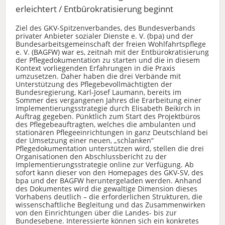
erleichtert / Entbürokratisierung beginnt
Ziel des GKV-Spitzenverbandes, des Bundesverbands
privater Anbieter sozialer Dienste e. V. (bpa) und der
Bundesarbeitsgemeinschaft der freien Wohlfahrtspflege
e. V. (BAGFW) war es, zeitnah mit der Entbürokratisierung
der Pflegedokumentation zu starten und die in diesem
Kontext vorliegenden Erfahrungen in die Praxis
umzusetzen. Daher haben die drei Verbände mit
Unterstützung des Pflegebevollmächtigten der
Bundesregierung, Karl-Josef Laumann, bereits im
Sommer des vergangenen Jahres die Erarbeitung einer
Implementierungsstrategie durch Elisabeth Beikirch in
Auftrag gegeben. Pünktlich zum Start des Projektbüros
des Pflegebeauftragten, welches die ambulanten und
stationären Pflegeeinrichtungen in ganz Deutschland bei
der Umsetzung einer neuen, „schlanken“
Pflegedokumentation unterstützen wird, stellen die drei
Organisationen den Abschlussbericht zu der
Implementierungsstrategie online zur Verfügung. Ab
sofort kann dieser von den Homepages des GKV-SV, des
bpa und der BAGFW heruntergeladen werden. Anhand
des Dokumentes wird die gewaltige Dimension dieses
Vorhabens deutlich – die erforderlichen Strukturen, die
wissenschaftliche Begleitung und das Zusammenwirken
von den Einrichtungen über die Landes- bis zur
Bundesebene. Interessierte können sich ein konkretes