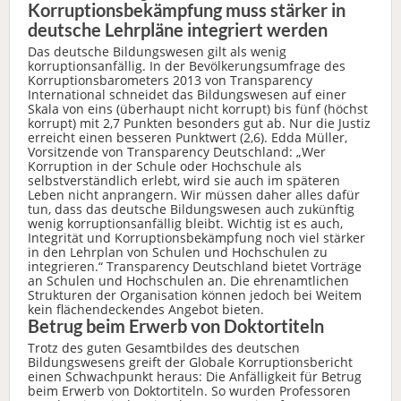
Korruptionsbekämpfung muss stärker in
deutsche Lehrpläne integriert werden
Das deutsche Bildungswesen gilt als wenig
korruptionsanfällig. In der Bevölkerungsumfrage des
Korruptionsbarometers 2013 von Transparency
International schneidet das Bildungswesen auf einer
Skala von eins (überhaupt nicht korrupt) bis fünf (höchst
korrupt) mit 2,7 Punkten besonders gut ab. Nur die Justiz
erreicht einen besseren Punktwert (2,6). Edda Müller,
Vorsitzende von Transparency Deutschland: „Wer
Korruption in der Schule oder Hochschule als
selbstverständlich erlebt, wird sie auch im späteren
Leben nicht anprangern. Wir müssen daher alles dafür
tun, dass das deutsche Bildungswesen auch zukünftig
wenig korruptionsanfällig bleibt. Wichtig ist es auch,
Integrität und Korruptionsbekämpfung noch viel stärker
in den Lehrplan von Schulen und Hochschulen zu
integrieren.“ Transparency Deutschland bietet Vorträge
an Schulen und Hochschulen an. Die ehrenamtlichen
Strukturen der Organisation können jedoch bei Weitem
kein flächendeckendes Angebot bieten.
Betrug beim Erwerb von Doktortiteln
Trotz des guten Gesamtbildes des deutschen
Bildungswesens greift der Globale Korruptionsbericht
einen Schwachpunkt heraus: Die Anfälligkeit für Betrug
beim Erwerb von Doktortiteln. So wurden Professoren