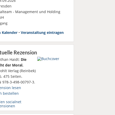
.09.2026
resden
ialteam - Management und Holding
bH
rgang
 Kalender
•
Veranstaltung eintragen
tuelle Rezension
athan Haidt:
Die
ht der Moral.
ohlt Verlag (Reinbek)
. 475 Seiten.
N 978-3-498-00797-3.
ension lesen
h bestellen
den socialnet
ensionen