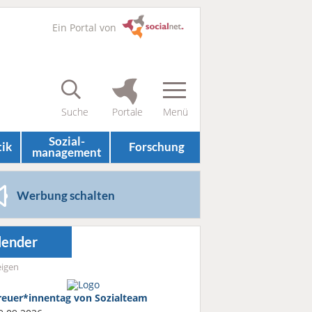
Ein Portal von
Sozial­
tik
Forschung
management
Werbung schalten
lender
igen
reuer*innentag von Sozialteam