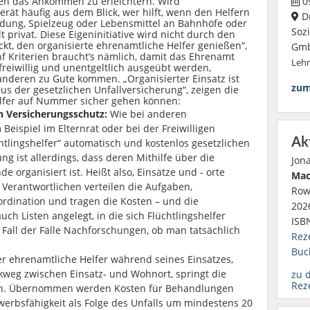
gen das Ankommen zu erleichtern. Wird
09
gerät häufig aus dem Blick, wer hilft, wenn den Helfern
D
idung, Spielzeug oder Lebensmittel an Bahnhöfe oder
Soz
t privat. Diese Eigeninitiative wird nicht durch den
kt, den organisierte ehrenamtliche Helfer genießen“,
Gm
f Kriterien braucht’s nämlich, damit das Ehrenamt
Leh
freiwillig und unentgeltlich ausgeübt werden,
anderen zu Gute kommen. „Organisierter Einsatz ist
zum
aus der gesetzlichen Unfallversicherung“, zeigen die
elfer auf Nummer sicher gehen können:
n Versicherungsschutz:
Wie bei anderen
Beispiel im Elternrat oder bei der Freiwilligen
Ak
tlingshelfer“ automatisch und kostenlos gesetzlichen
g ist allerdings, dass deren Mithilfe über die
Jon
organisiert ist. Heißt also, Einsätze und - orte
Mac
 Verantwortlichen verteilen die Aufgaben,
Row
rdination und tragen die Kosten – und die
2026
h Listen angelegt, in die sich Flüchtlingshelfer
ISB
 Fall der Fälle Nachforschungen, ob man tatsächlich
Rez
Buc
er ehrenamtliche Helfer während seines Einsatzes,
kweg zwischen Einsatz- und Wohnort, springt die
zu 
Rez
 ein. Übernommen werden Kosten für Behandlungen
erbsfähigkeit als Folge des Unfalls um mindestens 20