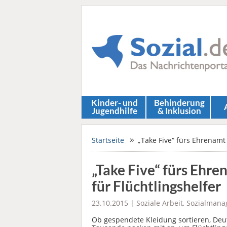
Kinder- und
Behinderung
Jugendhilfe
& Inklusion
Startseite
„Take Five“ fürs Ehrenamt 
„Take Five“ fürs Ehre
für Flüchtlingshelfer
23.10.2015 |
Soziale Arbeit
,
Sozialmana
Ob gespendete Kleidung sortieren, Deu