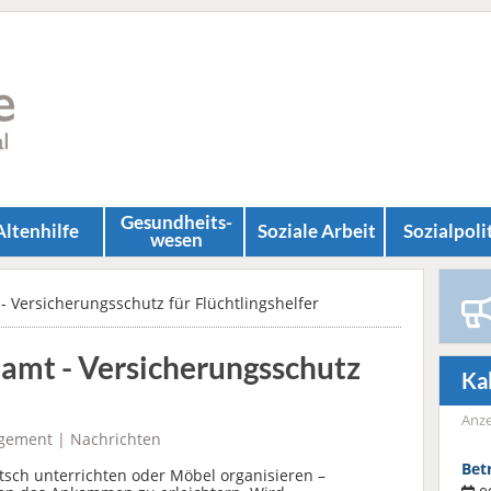
Gesundheits­
Altenhilfe
Soziale Arbeit
Sozial­poli
wesen
- Versicherungsschutz für Flüchtlingshelfer
namt - Versicherungsschutz
Ka
Anze
gement
|
Nachrichten
Bet
tsch unterrichten oder Möbel organisieren –