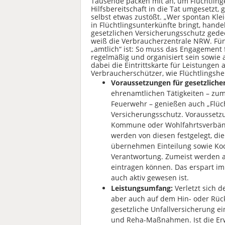
Tausende packen mit an, um Flüchtlin
Hilfsbereitschaft in die Tat umgesetzt, 
selbst etwas zustößt. „Wer spontan Kle
in Flüchtlingsunterkünfte bringt, handel
gesetzlichen Versicherungsschutz gedec
weiß die Verbraucherzentrale NRW. Fün
„amtlich“ ist: So muss das Engagement 
regelmäßig und organisiert sein sowie 
dabei die Eintrittskarte für Leistungen 
Verbraucherschützer, wie Flüchtlingsh
Voraussetzungen für gesetzliche
ehrenamtlichen Tätigkeiten – zum 
Feuerwehr – genießen auch „Flüch
Versicherungsschutz. Voraussetzun
Kommune oder Wohlfahrtsverbände 
werden von diesen festgelegt, die
übernehmen Einteilung sowie Koo
Verantwortung. Zumeist werden auc
eintragen können. Das erspart im
auch aktiv gewesen ist.
Leistungsumfang:
Verletzt sich d
aber auch auf dem Hin- oder Rüc
gesetzliche Unfallversicherung
und Reha-Maßnahmen. Ist die Erw