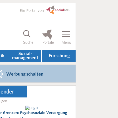
Ein Portal von
Sozial­
tik
Forschung
management
Werbung schalten
lender
igen
r Grenzen: Psychosoziale Versorgung