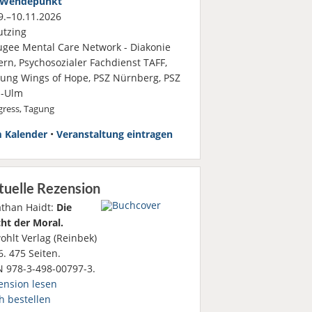
Wendepunkt
.–10.11.2026
tzing
ugee Mental Care Network - Diakonie
ern, Psychosozialer Fachdienst TAFF,
ftung Wings of Hope, PSZ Nürnberg, PSZ
-Ulm
ress, Tagung
 Kalender
•
Veranstaltung eintragen
tuelle Rezension
athan Haidt:
Die
ht der Moral.
ohlt Verlag (Reinbek)
. 475 Seiten.
N 978-3-498-00797-3.
ension lesen
h bestellen