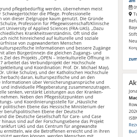
am 
09
grund pflegebedürftig werden, übernehmen meist
 Schwiegertöchter die Pflege. Professionelle
Tu
n von dieser Zielgruppe kaum genutzt. Die Gründe
Ref
ike Schulze, Professorin für Pflegewissenschaft/Klinische
Bay
urt University of Applied Sciences (FRA-UAS). „Dazu
chiedliches Krankheitsverständnis. Oft sind die
Sti
ch nicht hinreichend auf kulturelle und soziale
Neu
edürfnisse von zugewanderten Menschen
 kulturspezifische Informationen und bessere Zugänge
Kong
it allen Bürger(inne)n die gleichen Zugangs- und
 Ziel des Projekts „OPEN – Interkulturelle Öffnung in
zum
17 arbeitet das Verbundprojekt der Hochschule
ktleitung und Koordination: Prof. Dr. Michael May),
. Dr. Ulrike Schulze), und der Katholischen Hochschule
Löcherbach) daran, kulturspezifische und an den
te Informationen über Versicherungsansprüche und
Ak
e und individuelle Pflegeberatung zusammenzutragen.
Jon
le senken, verstärkt Leistungen aus der Kranken-
u nehmen. Neben den Pflegestützpunkten und
Mac
atungs- und Koordinierungsstelle für „Häusliche
Row
r politischen Ebene das Hessische Ministerium der
2026
der berufspolitischen Ebene der Deutsche
und die Deutsche Gesellschaft für Care- und Case
ISB
 hinaus sind auf der Forschungsebene das Projekt
Rez
Frankfurt UAS und das Centrum für angewandte
ermitteln, wie die Betroffenen erreicht und in ihren
Buc
erstützt werden können, werden Menschen mit