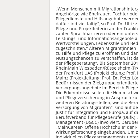
„Wenn Menschen mit Migrationshinter
Angehörige wie Ehefrauen, Töchter oder
Pflegedienste und Hilfsangebote werde
dafür sind viel fältig“, so Prof. Dr. Ulr
Pflege und Projektleiterin an der Frankf
zählen Sprachbarrieren oder ein unters
Leistungs- und Informationsangebote au
Wertvorstellungen, Lebensstile und B
zugeschnitten.“ Älteren Migrant(inn)en
zu Hilfe und Pflege zu eröffnen und dam
Nutzungschancen zu verschaffen, ist das
der Pflegeberatung“. Bis September 20
RheinMain Wiesbaden/Rüsselsheim (Proje
der Frankfurt UAS (Projektleitung: Prof
Mainz (Projektleitung: Prof. Dr. Peter 
Bedürfnissen der Zielgruppe orientier
Versorgungsangebote im Bereich Pfleg
Die Erkenntnisse sollen die Hemmschwel
und Pflegeversicherung in Anspruch z
weiteren Beratungsstellen, wie die Ber
Versorgung von Migranten“, sind auf de
Justiz für Integration und Europa, auf 
Berufsverband für Pflegeberufe (DBfK) 
Management (DGCC) involviert. Darüber
„MainCareer- Offene Hochschule“ der 
Wirkungsforschung eingebunden. Um zu 
individuellen Pflegearrangements unt