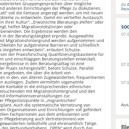
 moderierten Gruppengesprächen über mögliche
zu 
und anderen Einrichtungen der Pflege zu diskutieren.
Rez
tt“ soll die Fantasie angeregt werden, um mit neuen
robleme zu entwickeln. Damit ein vertiefter Austausch
n Ihrer Kultur“, „Erwünschte (Beratungs-)Hilfen“ oder
soc
gt, helfen Migrationslots(inn)en oder
überwinden. Die Ergebnisse werden den
07.
t in der Beratungstätigkeit erprobt. Ausgewählte
 mit Migrationshintergrund werden aufgenommen und
chkeiten für aufgetretene Barrieren und schließlich
s Vorgehen entwickeln“, erläutert Schulze.
en der Praxisforschung Qualifizierungsbausteine für
en und einschlägigen Beratungsstellen entwickelt.
ergebnisse in den Beratungsalltag ist eine
07.
 Praxis sichergestellt“, betont Schulze. Parallel
n angeboten, die über die Arbeit von
llen in den, von älteren Zugewanderten, frequentierten
en ausliegen. Zudem vermitteln sogenannte
07.
 gute Kontakte in die entsprechenden ethnischen
Ratsuchenden mit Migrationshintergrund und den
ind Informationsveranstaltungen zur
 Pflegestützpunkte in „migrantischen“
Aus
eplant. Auch die systematische Vernetzung von
en Organisationen und Einrichtungen soll gefördert
nellen Fachpersonen aus dem ambulanten und
er Pflegeberatung auch Vertreter(innen) von
ewanderten-Selbsthilfe und ehrenamtlich Tätige.
Bl
n des Verbundvorhabens „OPEN“ wird durch das