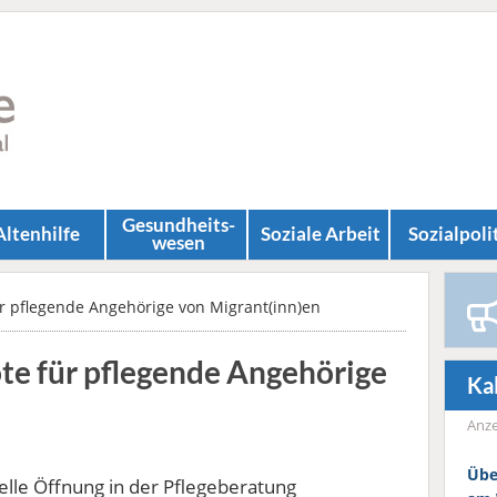
Gesundheits­
Altenhilfe
Soziale Arbeit
Sozial­poli
wesen
ür pflegende Angehörige von Migrant(inn)en
ote für pflegende Angehörige
Ka
Anze
Übe
elle Öffnung in der Pflegeberatung