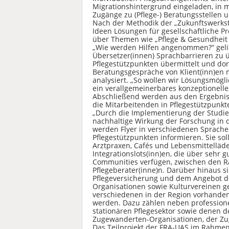
Migrationshintergrund eingeladen, in
Zugänge zu (Pflege-) Beratungsstellen 
Nach der Methodik der „Zukunftswerksta
Ideen Lösungen für gesellschaftliche P
über Themen wie „Pflege & Gesundheit i
„Wie werden Hilfen angenommen?“ gelin
Übersetzer(innen) Sprachbarrieren zu 
Pflegestützpunkten übermittelt und dor
Beratungsgespräche von Klient(inn)en
analysiert. „So wollen wir Lösungsmögli
ein verallgemeinerbares konzeptionelle
Abschließend werden aus den Ergebniss
die Mitarbeitenden in Pflegestützpunkt
„Durch die Implementierung der Studien
nachhaltige Wirkung der Forschung in der
werden Flyer in verschiedenen Sprache
Pflegestützpunkten informieren. Sie so
Arztpraxen, Cafés und Lebensmittelläd
Integrationslots(inn)en, die über sehr
Communities verfügen, zwischen den 
Pflegeberater(inne)n. Darüber hinaus s
Pflegeversicherung und dem Angebot der
Organisationen sowie Kulturvereinen g
verschiedenen in der Region vorhanden
werden. Dazu zählen neben professio
stationären Pflegesektor sowie denen d
Zugewanderten-Organisationen, der Zug
Das Teilprojekt der FRA-UAS im Rahme