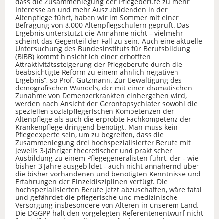
dass die Zusammenlegung der Pflegeberufe zu mehr
Interesse an und mehr Auszubildenden in der
Altenpflege führt, haben wir im Sommer mit einer
Befragung von 8.000 Altenpflegschülern geprüft. Das
Ergebnis unterstützt die Annahme nicht – vielmehr
scheint das Gegenteil der Fall zu sein. Auch eine aktuelle
Untersuchung des Bundesinstituts für Berufsbildung
(BIBB) kommt hinsichtlich einer erhofften
Attraktivitätssteigerung der Pflegeberufe durch die
beabsichtigte Reform zu einem ähnlich negativen
Ergebnis“, so Prof. Gutzmann. Zur Bewältigung des
demografischen Wandels, der mit einer dramatischen
Zunahme von Demenzerkrankten einhergehen wird,
werden nach Ansicht der Gerontopsychiater sowohl die
speziellen sozialpflegerischen Kompetenzen der
Altenpflege als auch die erprobte Fachkompetenz der
Krankenpflege dringend benötigt. Man muss kein
Pflegeexperte sein, um zu begreifen, dass die
Zusammenlegung drei hochspezialisierter Berufe mit
jeweils 3-jähriger theoretischer und praktischer
Ausbildung zu einem Pflegegeneralisten führt, der - wie
bisher 3 Jahre ausgebildet - auch nicht annähernd über
die bisher vorhandenen und benötigten Kenntnisse und
Erfahrungen der Einzeldisziplinen verfügt. Die
hochspezialisierten Berufe jetzt abzuschaffen, wäre fatal
und gefährdet die pflegerische und medizinische
Versorgung insbesondere von Älteren in unserem Land.
Die DGGPP hält den vorgelegten Referentenentwurf nicht