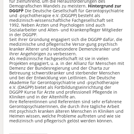
für zielführend, um die Herausforderungen des
Demografischen Wandels zu meistern.
Hintergrund zur
DGGPP
Die Deutsche Gesellschaft für Gerontopsychiatrie
und -psychotherapie e.V. (DGGPP) besteht als
medizinisch-wissenschaftliche Fachgesellschaft seit
1992. Neben Ärzten und Psychologen sind auch
Sozialarbeiter und Alten- und Krankenpfleger Mitglieder
in der DGGPP.
Seit ihrer Gründung engagiert sich die DGGPP dafür, die
medizinische und pflegerische Versor-gung psychisch
kranker Älterer und insbesondere Demenzkranker und
ihrer Angehörigen zu verbessern.
Als medizinische Fachgesellschaft ist sie in vielen
Projekten engagiert, u. a. in der Allianz für Menschen mit
Demenz der Bundesregierung und der Charta zur
Betreuung schwerstkranker und sterbender Menschen
und bei der Entwicklung von Leitlinien. Die Deutsche
Akademie für Gerontopsychiatrie und -psychotherapie
e.V. (DAGPP) bietet als Fortbildungseinrichtung der
DGGPP Kurse für Ärzte und professionell Pflegende in
Kliniken und in der Altenhilfe an.
Ihre Referentinnen und Referenten sind sehr erfahrene
GerontopsychiaterInnen, die durch ihre tägliche Arbeit
mit psychisch kranken älteren Menschen in Kliniken und
Heimen wissen, welche Probleme auftreten und wie sie
medizinisch und pflegerisch gelöst werden können.