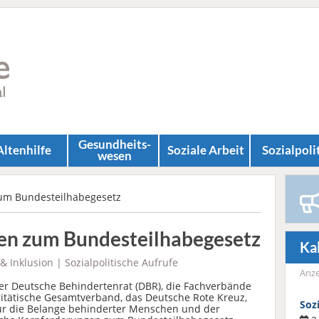
Gesundheits­
Altenhilfe
Soziale Arbeit
Sozial­poli
wesen
um Bundesteilhabegesetz
en zum Bundesteilhabegesetz
Ka
& Inklusion
|
Sozialpolitische Aufrufe
Anze
r Deutsche Behindertenrat (DBR), die Fachverbände
itätische Gesamtverband, das Deutsche Rote Kreuz,
Soz
ür die Belange behinderter Menschen und der