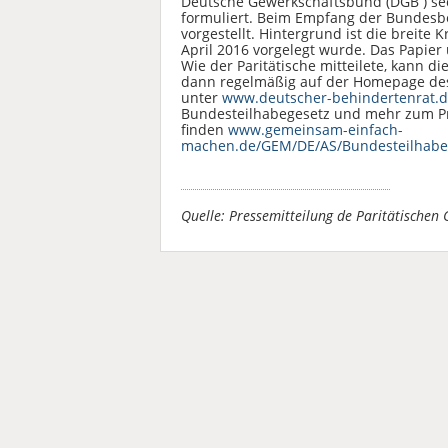
Deutsche Gewerkschaftsbund (DGB ) s
formuliert. Beim Empfang der Bundesbe
vorgestellt. Hintergrund ist die breite
April 2016 vorgelegt wurde. Das Papier
Wie der Paritätische mitteilete, kann di
dann regelmäßig auf der Homepage des
unter
www.deutscher-behindertenrat.d
Bundesteilhabegesetz und mehr zum Pro
finden
www.gemeinsam-einfach-
machen.de/GEM/DE/AS/Bundesteilhabeg
Quelle: Pressemitteilung de Paritätische