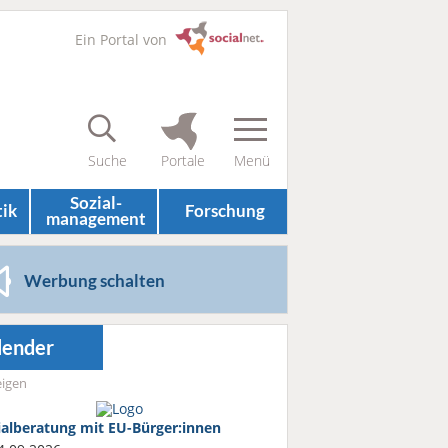
Ein Portal von
Sozial­
tik
Forschung
management
Werbung schalten
lender
igen
ialberatung mit EU-Bürger:innen