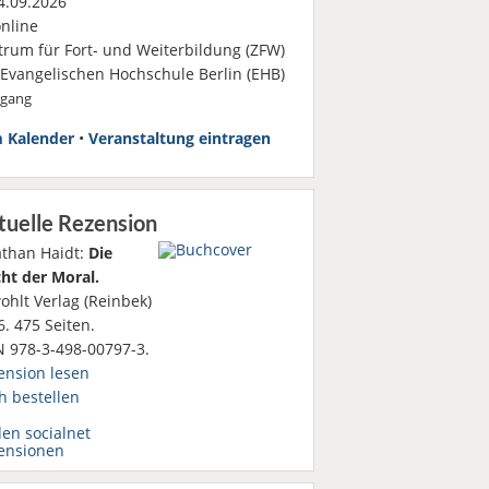
.09.2026
nline
trum für Fort- und Weiterbildung (ZFW)
 Evangelischen Hochschule Berlin (EHB)
rgang
 Kalender
•
Veranstaltung eintragen
tuelle Rezension
athan Haidt:
Die
ht der Moral.
ohlt Verlag (Reinbek)
. 475 Seiten.
N 978-3-498-00797-3.
ension lesen
h bestellen
den socialnet
ensionen