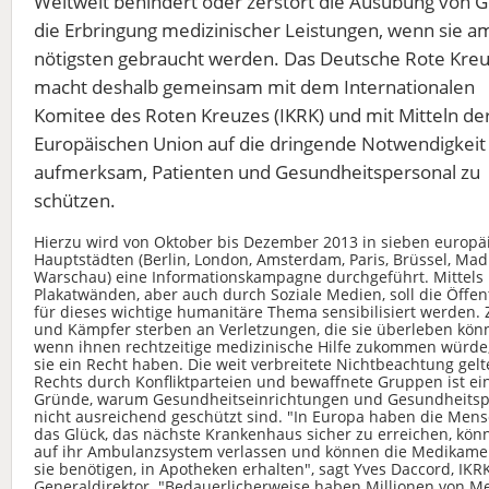
Weltweit behindert oder zerstört die Ausübung von 
die Erbringung medizinischer Leistungen, wenn sie a
nötigsten gebraucht werden. Das Deutsche Rote Kre
macht deshalb gemeinsam mit dem Internationalen
Komitee des Roten Kreuzes (IKRK) und mit Mitteln de
Europäischen Union auf die dringende Notwendigkeit
aufmerksam, Patienten und Gesundheitspersonal zu
schützen.
Hierzu wird von Oktober bis Dezember 2013 in sieben europä
Hauptstädten (Berlin, London, Amsterdam, Paris, Brüssel, Ma
Warschau) eine Informationskampagne durchgeführt. Mittels
Plakatwänden, aber auch durch Soziale Medien, soll die Öffent
für dieses wichtige humanitäre Thema sensibilisiert werden. Z
und Kämpfer sterben an Verletzungen, die sie überleben kön
wenn ihnen rechtzeitige medizinische Hilfe zukommen würde,
sie ein Recht haben. Die weit verbreitete Nichtbeachtung gel
Rechts durch Konfliktparteien und bewaffnete Gruppen ist ei
Gründe, warum Gesundheitseinrichtungen und Gesundheitsp
nicht ausreichend geschützt sind. "In Europa haben die Men
das Glück, das nächste Krankenhaus sicher zu erreichen, kön
auf ihr Ambulanzsystem verlassen und können die Medikamen
sie benötigen, in Apotheken erhalten", sagt Yves Daccord, IKR
Generaldirektor. "Bedauerlicherweise haben Millionen von 