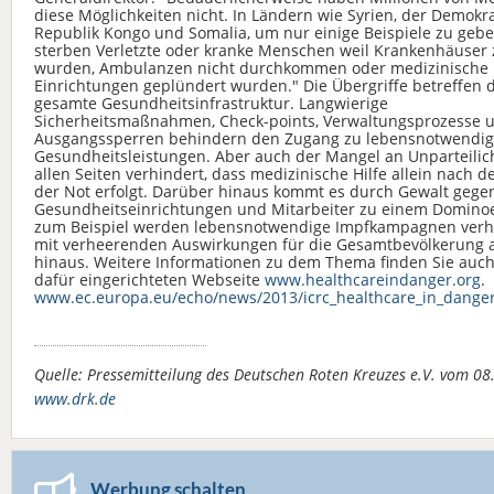
diese Möglichkeiten nicht. In Ländern wie Syrien, der Demokr
Republik Kongo und Somalia, um nur einige Beispiele zu gebe
sterben Verletzte oder kranke Menschen weil Krankenhäuser 
wurden, Ambulanzen nicht durchkommen oder medizinische
Einrichtungen geplündert wurden." Die Übergriffe betreffen 
gesamte Gesundheitsinfrastruktur. Langwierige
Sicherheitsmaßnahmen, Check-points, Verwaltungsprozesse 
Ausgangssperren behindern den Zugang zu lebensnotwendi
Gesundheitsleistungen. Aber auch der Mangel an Unparteilich
allen Seiten verhindert, dass medizinische Hilfe allein nach
der Not erfolgt. Darüber hinaus kommt es durch Gewalt gege
Gesundheitseinrichtungen und Mitarbeiter zu einem Dominoe
zum Beispiel werden lebensnotwendige Impfkampagnen verhi
mit verheerenden Auswirkungen für die Gesamtbevölkerung a
hinaus. Weitere Informationen zu dem Thema finden Sie auch
dafür eingerichteten Webseite
www.healthcareindanger.org
.
www.ec.europa.eu/echo/news/2013/icrc_healthcare_in_dange
Quelle: Pressemitteilung des Deutschen Roten Kreuzes e.V. vom 0
www.drk.de
Werbung schalten