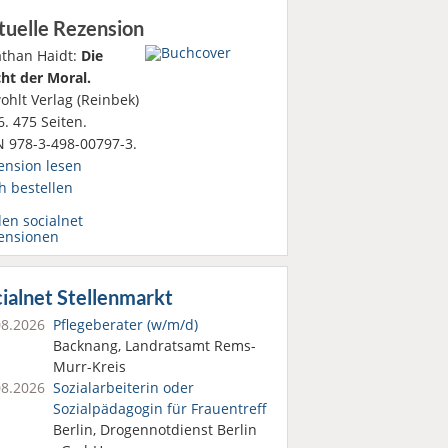
tuelle Rezension
athan Haidt:
Die
ht der Moral.
ohlt Verlag (Reinbek)
. 475 Seiten.
N 978-3-498-00797-3.
ension lesen
h bestellen
den socialnet
ensionen
ialnet Stellenmarkt
08.2026
Pflegeberater (w/m/d)
Backnang, Landratsamt Rems-
Murr-Kreis
08.2026
Sozialarbeiterin oder
Sozialpädagogin für Frauentreff
Berlin, Drogennotdienst Berlin