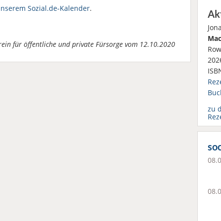
unserem Sozial.de-Kalender
.
Ak
Jon
Mac
rein für öffentliche und private Fürsorge vom 12.10.2020
Row
2026
ISB
Rez
Buc
zu 
Rez
soc
08.
08.