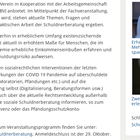
Verein in Kooperation mit der Arbeitsgemeinschaft
V) anbietet. Im Mittelpunkt der Fachveranstaltung,
 wird, stehen aktuelle Themen, Fragen und
raktischen Arbeit der Schuldnerberatung ergeben.
terhin in erheblichem Umfang existenzsichernde
Erh
z aktuell in erhöhtem Maße für Menschen, die im
Meh
emie erhebliche Einkommenseinbußen erfahren und
spa
huldungsrisiko aufweisen.
en sozialrechtlichen Interventionen der letzten
irkungen der COVID 19 Pandemie auf überschuldete
 Moratorien, Pfändungen etc.) und auf die
 selbst (Digitalisierung, Beratungsformen usw.)
uch über die aktuelle Rechtsentwicklung außerhalb
Zwe
e soziale Schuldnerberatung informieren, so zum
erl
olvenz oder das Pfändungsschutzkonto-
Schl
Sch
um Veranstaltungsprogramm finden Sie unter:
huldnerberatung
. Anmeldeschluss ist der 29. Oktober.