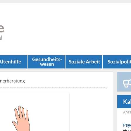
Gesundheits­
Altenhilfe
Soziale Arbeit
Sozial­poli
wesen
dnerberatung
Ka
Anze
Psy