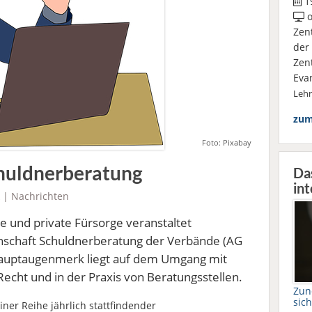
19
o
Zen
der
Zen
Eva
Leh
zum
Foto: Pixabay
chuldnerberatung
Da
int
|
Nachrichten
he und private Fürsorge veranstaltet
schaft Schuldnerberatung der Verbände (AG
Hauptaugenmerk liegt auf dem Umgang mit
cht und in der Praxis von Beratungsstellen.
Zun
sic
ner Reihe jährlich stattfindender