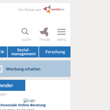
Ein Portal von
Sozial­
tik
Forschung
management
Werbung schalten
lender
igen
chosoziale Online-Beratung