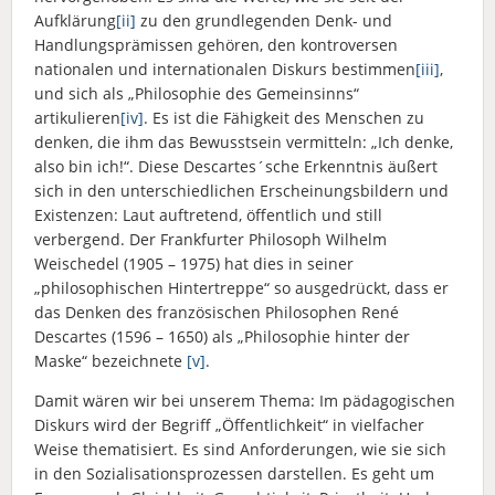
Aufklärung
[ii]
zu den grundlegenden Denk- und
Handlungsprämissen gehören, den kontroversen
nationalen und internationalen Diskurs bestimmen
[iii]
,
und sich als „Philosophie des Gemeinsinns“
artikulieren
[iv]
. Es ist die Fähigkeit des Menschen zu
denken, die ihm das Bewusstsein vermitteln: „Ich denke,
also bin ich!“. Diese Descartes´sche Erkenntnis äußert
sich in den unterschiedlichen Erscheinungsbildern und
Existenzen: Laut auftretend, öffentlich und still
verbergend. Der Frankfurter Philosoph Wilhelm
Weischedel (1905 – 1975) hat dies in seiner
„philosophischen Hintertreppe“ so ausgedrückt, dass er
das Denken des französischen Philosophen René
Descartes (1596 – 1650) als „Philosophie hinter der
Maske“ bezeichnete
[v]
.
Damit wären wir bei unserem Thema: Im pädagogischen
Diskurs wird der Begriff „Öffentlichkeit“ in vielfacher
Weise thematisiert. Es sind Anforderungen, wie sie sich
in den Sozialisationsprozessen darstellen. Es geht um