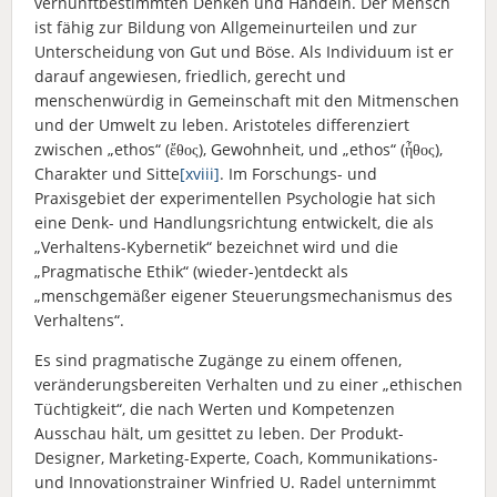
vernunftbestimmten Denken und Handeln. Der Mensch
ist fähig zur Bildung von Allgemeinurteilen und zur
Unterscheidung von Gut und Böse. Als Individuum ist er
darauf angewiesen, friedlich, gerecht und
menschenwürdig in Gemeinschaft mit den Mitmenschen
und der Umwelt zu leben. Aristoteles differenziert
zwischen „ethos“ (ἔθος), Gewohnheit, und „ethos“ (ἦθος),
Charakter und Sitte
[xviii]
. Im Forschungs- und
Praxisgebiet der experimentellen Psychologie hat sich
eine Denk- und Handlungsrichtung entwickelt, die als
„Verhaltens-Kybernetik“ bezeichnet wird und die
„Pragmatische Ethik“ (wieder-)entdeckt als
„menschgemäßer eigener Steuerungsmechanismus des
Verhaltens“.
Es sind pragmatische Zugänge zu einem offenen,
veränderungsbereiten Verhalten und zu einer „ethischen
Tüchtigkeit“, die nach Werten und Kompetenzen
Ausschau hält, um gesittet zu leben. Der Produkt-
Designer, Marketing-Experte, Coach, Kommunikations-
und Innovationstrainer Winfried U. Radel unternimmt