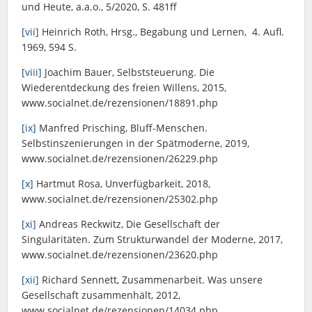
und Heute, a.a.o., 5/2020, S. 481ff
[vii]
Heinrich Roth, Hrsg., Begabung und Lernen, 4. Aufl.
1969, 594 S.
[viii]
Joachim Bauer, Selbststeuerung. Die
Wiederentdeckung des freien Willens, 2015,
www.socialnet.de/rezensionen/18891.php
[ix]
Manfred Prisching, Bluff-Menschen.
Selbstinszenierungen in der Spätmoderne, 2019,
www.socialnet.de/rezensionen/26229.php
[x]
Hartmut Rosa, Unverfügbarkeit, 2018,
www.socialnet.de/rezensionen/25302.php
[xi]
Andreas Reckwitz, Die Gesellschaft der
Singularitäten. Zum Strukturwandel der Moderne, 2017,
www.socialnet.de/rezensionen/23620.php
[xii]
Richard Sennett, Zusammenarbeit. Was unsere
Gesellschaft zusammenhält, 2012,
www.socialnet.de/rezensionen/14034.php